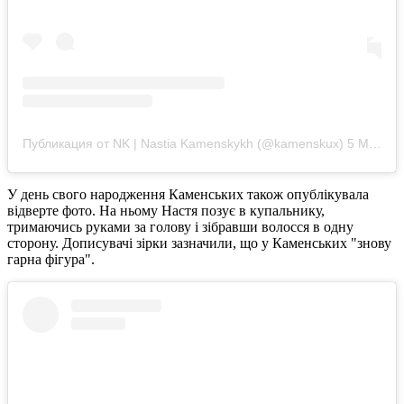
Публикация от NK | Nastia Kamenskykh (@kamenskux)
5 Май 2019 в 9:49 PDT
У день свого народження Каменських також опублікувала
відверте фото. На ньому Настя позує в купальнику,
тримаючись руками за голову і зібравши волосся в одну
сторону. Дописувачі зірки зазначили, що у Каменських "знову
гарна фігура".