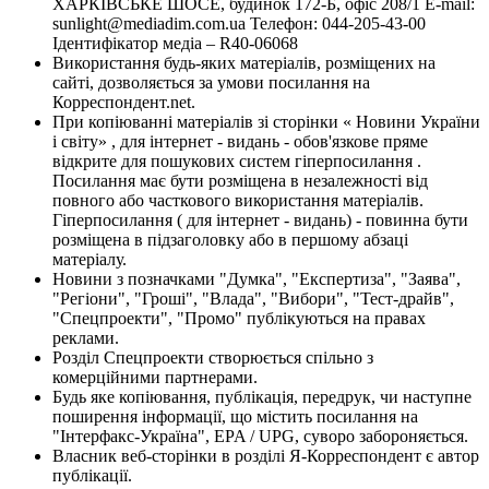
ХАРКІВСЬКЕ ШОСЕ, будинок 172-Б, офіс 208/1 E-mail:
sunlight@mediadim.com.ua
Телефон: 044-205-43-00
Ідентифікатор медіа – R40-06068
Використання будь-яких матеріалів, розміщених на
сайті, дозволяється за умови посилання на
Корреспондент.net.
При копіюванні матеріалів зі сторінки « Новини України
і світу» , для інтернет - видань - обов'язкове пряме
відкрите для пошукових систем гіперпосилання .
Посилання має бути розміщена в незалежності від
повного або часткового використання матеріалів.
Гіперпосилання ( для інтернет - видань) - повинна бути
розміщена в підзаголовку або в першому абзаці
матеріалу.
Новини з позначками "Думка", "Експертиза", "Заява",
"Регіони", "Гроші", "Влада", "Вибори", "Тест-драйв",
"Спецпроекти", "Промо" публікуються на правах
реклами.
Розділ Спецпроекти створюється спільно з
комерційними партнерами.
Будь яке копіювання, публікація, передрук, чи наступне
поширення інформації, що містить посилання на
"Інтерфакс-Україна", EPA / UPG, суворо забороняється.
Власник веб-сторінки в розділі Я-Корреспондент є автор
публікації.