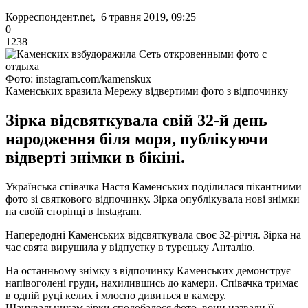
Корреспондент.net, 6 травня 2019, 09:25
0
1238
Фото: instagram.com/kamenskux
Каменських вразила Мережу відвертими фото з відпочинку
Зірка відсвяткувала свій 32-й день
народження біля моря, публікуючи
відверті знімки в бікіні.
Українська співачка Настя Каменських поділилася пікантними
фото зі святкового відпочинку. Зірка опублікувала нові знімки
на своїй сторінці в Instagram.
Напередодні Каменських відсвяткувала своє 32-річчя. Зірка на
час свята вирушила у відпустку в турецьку Анталію.
На останньому знімку з відпочинку Каменських демонструє
напівоголені груди, нахилившись до камери. Співачка тримає
в одній руці келих і млосно дивиться в камеру.
Шанувальникам зірки сподобалося фото, вони назвали її