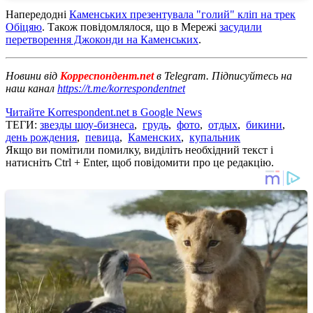
Напередодні
Каменських презентувала "голий" кліп на трек
Обіцяю
. Також повідомлялося, що в Мережі
засудили
перетворення Джоконди на Каменських
.
Новини від
Корреспондент.net
в Telegram. Підписуйтесь на
наш канал
https://t.me/korrespondentnet
Читайте Korrespondent.net в Google News
ТЕГИ:
звезды шоу-бизнеса
,
грудь
,
фото
,
отдых
,
бикини
,
день рождения
,
певица
,
Каменских
,
купальник
Якщо ви помітили помилку, виділіть необхідний текст і
натисніть Ctrl + Enter, щоб повідомити про це редакцію.