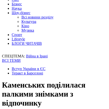
Бізнес
Наука
Шоу-бізнес
Всі новини розділу
Культура
Кіно
Музика
Спорт
Lifestyle
БЛОГИ ЧИТАЧІВ
СПЕЦТЕМА:
Війна в Ірані
ВСІ ТЕМИ
Вступ України в ЄС
Теракт в Барселоні
Каменських поділилася
палкими знімками з
відпочинку