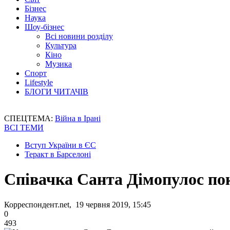
Бізнес
Наука
Шоу-бізнес
Всі новини розділу
Культура
Кіно
Музика
Спорт
Lifestyle
БЛОГИ ЧИТАЧІВ
СПЕЦТЕМА:
Війна в Ірані
ВСІ ТЕМИ
Вступ України в ЄС
Теракт в Барселоні
Співачка Санта Дімопулос пок
Корреспондент.net, 19 червня 2019, 15:45
0
493