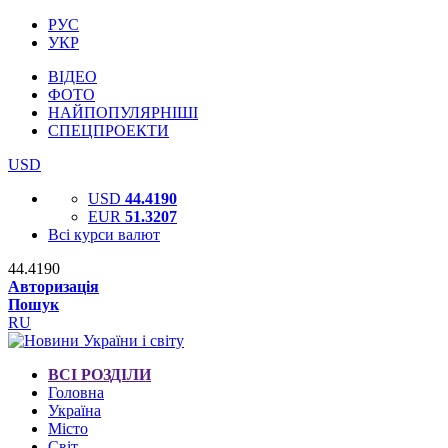
РУС
УКР
ВІДЕО
ФОТО
НАЙПОПУЛЯРНІШІ
СПЕЦПРОЕКТИ
USD
USD
44.4190
EUR
51.3207
Всі курси валют
44.4190
Авторизація
Пошук
RU
ВСІ РОЗДІЛИ
Головна
Україна
Місто
Світ