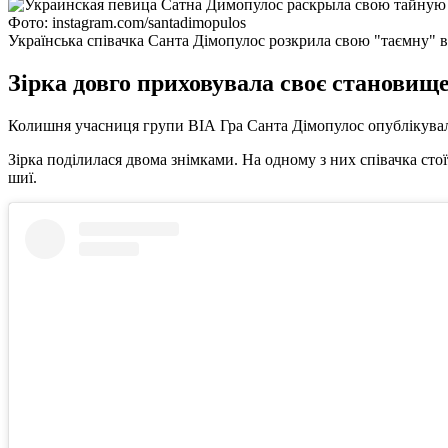
Фото: instagram.com/santadimopulos
Українська співачка Санта Дімопулос розкрила свою "таємну" в
Зірка довго приховувала своє становищ
Колишня учасниця групи ВІА Гра Санта Дімопулос опублікувала в
Зірка поділилася двома знімками. На одному з них співачка ст
шиї.