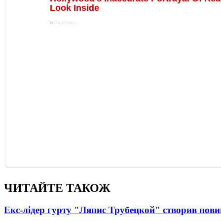
ЧИТАЙТЕ ТАКОЖ
Екс-лідер гурту "Ляпис Трубецкой" створив нови