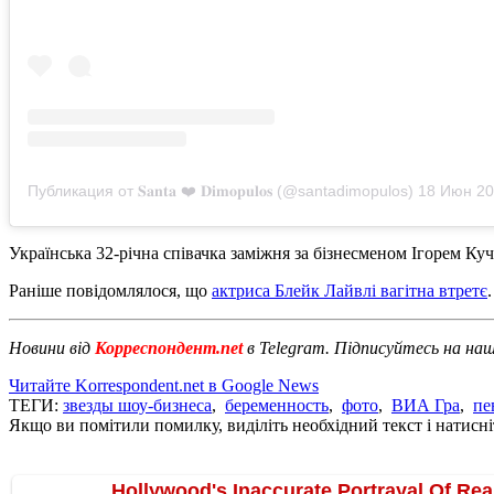
Публикация от 𝐒𝐚𝐧𝐭𝐚 ❤️ 𝐃𝐢𝐦𝐨𝐩𝐮𝐥𝐨𝐬 (@santadimopulos)
18 Июн 2019
Українська 32-річна співачка заміжня за бізнесменом Ігорем К
Раніше повідомлялося, що
актриса Блейк Лайвлі вагітна втретє
Новини від
Корреспондент.net
в Telegram. Підписуйтесь на на
Читайте Korrespondent.net в Google News
ТЕГИ:
звезды шоу-бизнеса
,
беременность
,
фото
,
ВИА Гра
,
пе
Якщо ви помітили помилку, виділіть необхідний текст і натисніт