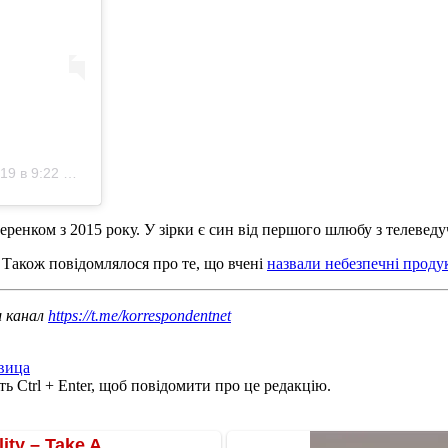
 в 9:22 PDT
учеренком з 2015 року. У зірки є син від першого шлюбу з телев
. Також повідомлялося про те, що вчені
назвали небезпечні продук
ш канал
https://t.me/korrespondentnet
вица
ь Ctrl + Enter, щоб повідомити про це редакцію.