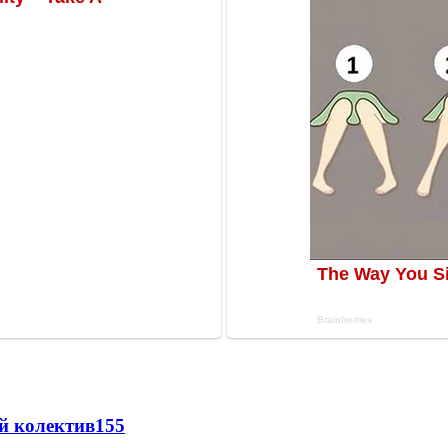
й колектив
155