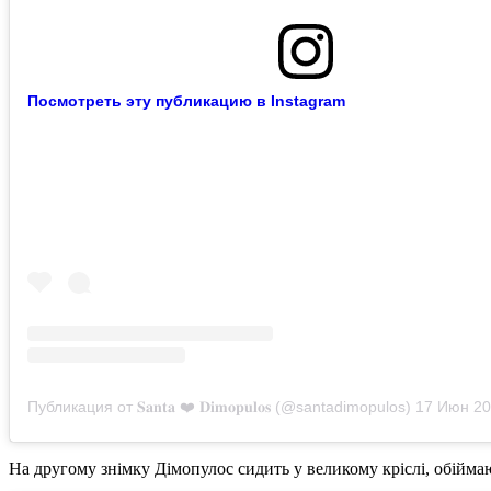
Посмотреть эту публикацию в Instagram
Публикация от 𝐒𝐚𝐧𝐭𝐚 ❤️ 𝐃𝐢𝐦𝐨𝐩𝐮𝐥𝐨𝐬 (@santadimopulos)
17 Июн 2019
На другому знімку Дімопулос сидить у великому кріслі, обійма