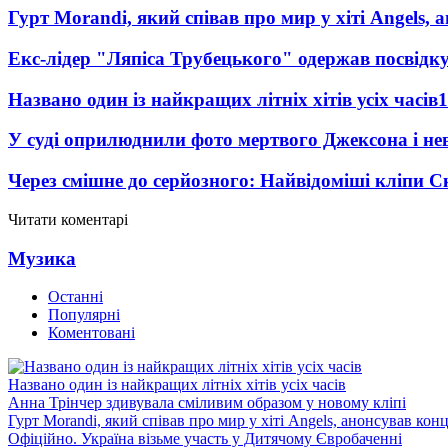
Гурт Morandi, який співав про мир у хіті Angels, 
Екс-лідер "Ляпіса Трубецького" одержав посвідк
Названо один із найкращих літніх хітів усіх часів
1
У суді оприлюднили фото мертвого Джексона і нев
Через смішне до серйозного: Найвідоміші кліпи С
Читати коментарі
Музика
Останні
Популярні
Коментовані
Названо один із найкращих літніх хітів усіх часів
Анна Трінчер здивувала сміливим образом у новому кліпі
Гурт Morandi, який співав про мир у хіті Angels, анонсував конц
Офіційно. Україна візьме участь у Дитячому Євробаченні