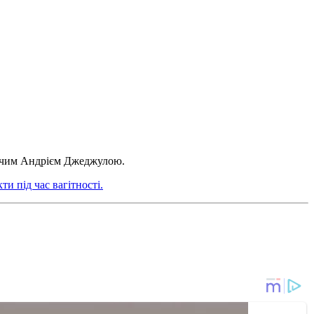
едучим Андрієм Джеджулою.
ти під час вагітності.