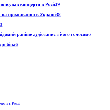
анонсував концерти в Росії
39
у на проживання в Україні
38
3
ідомий раніше аудіозапис з його голосом
6
крябіна
6
ерти в Росії