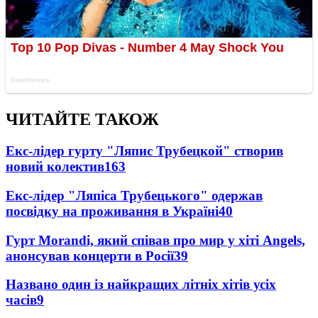
ЧИТАЙТЕ ТАКОЖ
Екс-лідер гурту "Ляпис Трубецкой" створив
новий колектив
163
Екс-лідер "Ляпіса Трубецького" одержав
посвідку на проживання в Україні
40
Гурт Morandi, який співав про мир у хіті Angels,
анонсував концерти в Росії
39
Названо один із найкращих літніх хітів усіх
часів
9