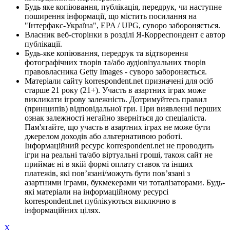
Будь яке копіювання, публікація, передрук, чи наступне
поширення інформації, що містить посилання на
"Інтерфакс-Україна", EPA / UPG, суворо забороняється.
Власник веб-сторінки в розділі Я-Корреспондент є автор
публікації.
Будь-яке копіювання, передрук та відтворення
фотографічних творів та/або аудіовізуальних творів
правовласника Getty Images - суворо забороняється.
Матеріали сайту korrespondent.net призначені для осіб
старше 21 року (21+). Участь в азартних іграх може
викликати ігрову залежність. Дотримуйтесь правил
(принципів) відповідальної гри. При виявленні перших
ознак залежності негайно зверніться до спеціаліста.
Пам'ятайте, що участь в азартних іграх не може бути
джерелом доходів або альтернативою роботі.
Інформаційний ресурс korrespondent.net не проводить
ігри на реальні та/або віртуальні гроші, також сайт не
приймає ні в якій формі оплату ставок та інших
платежів, які пов’язані/можуть бути пов’язані з
азартними іграми, букмекерами чи тоталізаторами. Будь-
які матеріали на інформаційному ресурсі
korrespondent.net публікуються виключно в
інформаційних цілях.
X