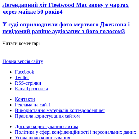
Легендарний хіт Fleetwood Mac знову у чартах
через майже 50 років
4
У суді оприлюднили фото мертвого Джексона і
невідомий раніше аудіозапис з його голосом
3
Читати коментарі
Повна версія сайту
Facebook
Twitter
RSS-стрічки
E-mail розсилка
Контакти
Реклама на сайті
Використання матеріалів korrespondent.net
Правила користування сайтом
Договір користування сайтом
Політика у сфері конфіденційності і персональних даних
Угода щодо користування