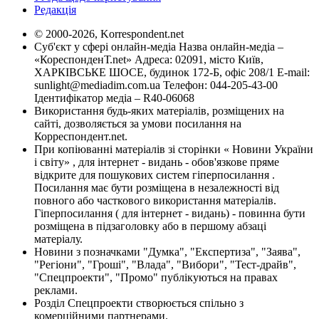
Редакція
© 2000-2026, Korrespondent.net
Суб'єкт у сфері онлайн-медіа Назва онлайн-медіа –
«КореспонденТ.net» Адреса: 02091, місто Київ,
ХАРКІВСЬКЕ ШОСЕ, будинок 172-Б, офіс 208/1 E-mail:
sunlight@mediadim.com.ua
Телефон: 044-205-43-00
Ідентифікатор медіа – R40-06068
Використання будь-яких матеріалів, розміщених на
сайті, дозволяється за умови посилання на
Корреспондент.net.
При копіюванні матеріалів зі сторінки « Новини України
і світу» , для інтернет - видань - обов'язкове пряме
відкрите для пошукових систем гіперпосилання .
Посилання має бути розміщена в незалежності від
повного або часткового використання матеріалів.
Гіперпосилання ( для інтернет - видань) - повинна бути
розміщена в підзаголовку або в першому абзаці
матеріалу.
Новини з позначками "Думка", "Експертиза", "Заява",
"Регіони", "Гроші", "Влада", "Вибори", "Тест-драйв",
"Спецпроекти", "Промо" публікуються на правах
реклами.
Розділ Спецпроекти створюється спільно з
комерційними партнерами.