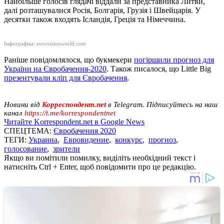
Найбільше голосів глядачі віддали за представника Литви,
далі розташувалися Росія, Болгарія, Грузія і Швейцарія. У
десятки також входять Ісландія, Греція та Німеччина.
Інфографіка: eurovisionworld.com
Раніше повідомлялося, що букмекери
погіршили прогноз для
України на Євробачення-2020
. Також писалося, що Little Big
презентували кліп для Євробачення
.
Новини від
Корреспондент.net
в Telegram. Підписуйтесь на наш
канал
https://t.me/korrespondentnet
Читайте Korrespondent.net в Google News
СПЕЦТЕМА:
Євробачення 2020
ТЕГИ:
Украина
,
Евровидение
,
конкурс
,
прогноз
,
голосование
,
зрители
Якщо ви помітили помилку, виділіть необхідний текст і
натисніть Ctrl + Enter, щоб повідомити про це редакцію.