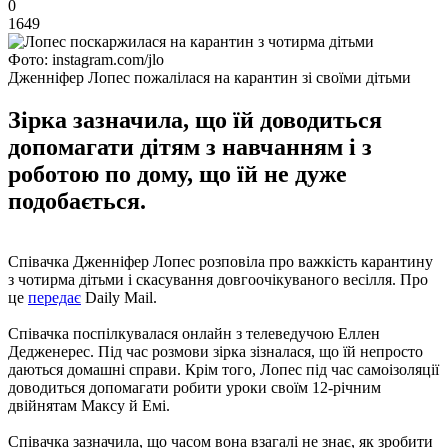
0
1649
Фото: instagram.com/jlo
Дженніфер Лопес пожалілася на карантин зі своїми дітьми
Зірка зазначила, що їй доводиться
допомагати дітям з навчанням і з
роботою по дому, що їй не дуже
подобається.
Співачка Дженніфер Лопес розповіла про важкість карантину
з чотирма дітьми і скасування довгоочікуваного весілля. Про
це
передає
Daily Mail.
Співачка поспілкувалася онлайн з телеведучою Еллен
Дедженерес. Під час розмови зірка зізналася, що їй непросто
даються домашні справи. Крім того, Лопес під час самоізоляції
доводиться допомагати робити уроки своїм 12-річним
двійнятам Максу й Емі.
Співачка зазначила, що часом вона взагалі не знає, як зробити