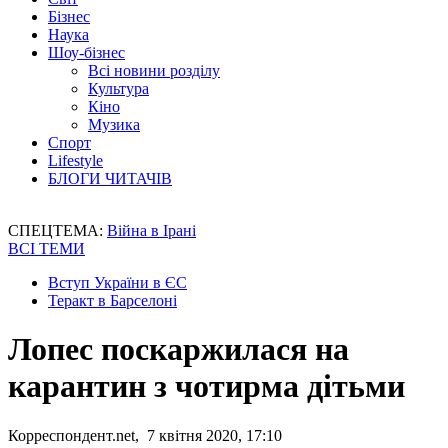
Бізнес
Наука
Шоу-бізнес
Всі новини розділу
Культура
Кіно
Музика
Спорт
Lifestyle
БЛОГИ ЧИТАЧІВ
СПЕЦТЕМА:
Війна в Ірані
ВСІ ТЕМИ
Вступ України в ЄС
Теракт в Барселоні
Лопес поскаржилася на
карантин з чотирма дітьми
Корреспондент.net, 7 квітня 2020, 17:10