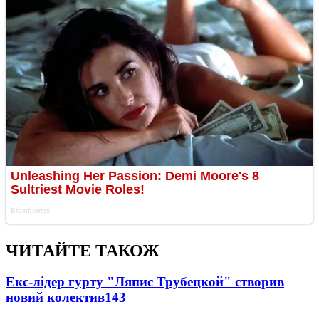
ЧИТАЙТЕ ТАКОЖ
Екс-лідер гурту "Ляпис Трубецкой" створив
новий колектив
143