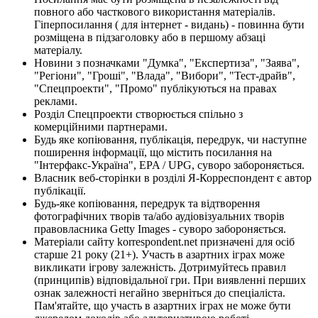
повного або часткового використання матеріалів.
Гіперпосилання ( для інтернет - видань) - повинна бути
розміщена в підзаголовку або в першому абзаці
матеріалу.
Новини з позначками "Думка", "Експертиза", "Заява",
"Регіони", "Гроші", "Влада", "Вибори", "Тест-драйв",
"Спецпроекти", "Промо" публікуються на правах
реклами.
Розділ Спецпроекти створюється спільно з
комерційними партнерами.
Будь яке копіювання, публікація, передрук, чи наступне
поширення інформації, що містить посилання на
"Інтерфакс-Україна", EPA / UPG, суворо забороняється.
Власник веб-сторінки в розділі Я-Корреспондент є автор
публікації.
Будь-яке копіювання, передрук та відтворення
фотографічних творів та/або аудіовізуальних творів
правовласника Getty Images - суворо забороняється.
Матеріали сайту korrespondent.net призначені для осіб
старше 21 року (21+). Участь в азартних іграх може
викликати ігрову залежність. Дотримуйтесь правил
(принципів) відповідальної гри. При виявленні перших
ознак залежності негайно зверніться до спеціаліста.
Пам'ятайте, що участь в азартних іграх не може бути