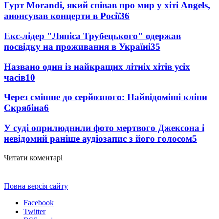
Гурт Morandi, який співав про мир у хіті Angels,
анонсував концерти в Росії
36
Екс-лідер "Ляпіса Трубецького" одержав
посвідку на проживання в Україні
35
Названо один із найкращих літніх хітів усіх
часів
10
Через смішне до серйозного: Найвідоміші кліпи
Скрябіна
6
У суді оприлюднили фото мертвого Джексона і
невідомий раніше аудіозапис з його голосом
5
Читати коментарі
Повна версія сайту
Facebook
Twitter