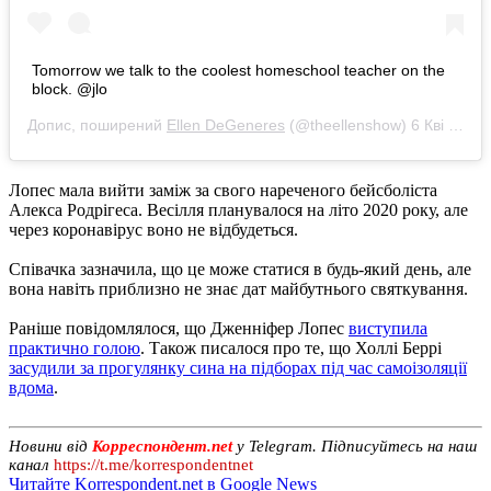
Tomorrow we talk to the coolest homeschool teacher on the
block. @jlo
Допис, поширений
Ellen DeGeneres
(@theellenshow)
6 Кві 2020 р. о 6:35 PDT
Лопес мала вийти заміж за свого нареченого бейсболіста
Алекса Родрігеса. Весілля планувалося на літо 2020 року, але
через коронавірус воно не відбудеться.
Співачка зазначила, що це може статися в будь-який день, але
вона навіть приблизно не знає дат майбутнього святкування.
Раніше повідомлялося, що Дженніфер Лопес
виступила
практично голою
. Також писалося про те, що Холлі Беррі
засудили за прогулянку сина на підборах під час самоізоляції
вдома
.
Новини від
Корреспондент.net
у Telegram. Підписуйтесь на наш
канал
https://t.me/korrespondentnet
Читайте Korrespondent.net в Google News