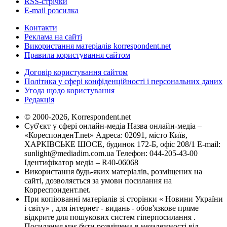
RSS-стрічки
E-mail розсилка
Контакти
Реклама на сайті
Використання матеріалів korrespondent.net
Правила користування сайтом
Договір користування сайтом
Політика у сфері конфіденційності і персональних даних
Угода щодо користування
Редакція
© 2000-2026, Korrespondent.net
Суб'єкт у сфері онлайн-медіа Назва онлайн-медіа –
«КореспонденТ.net» Адреса: 02091, місто Київ,
ХАРКІВСЬКЕ ШОСЕ, будинок 172-Б, офіс 208/1 E-mail:
sunlight@mediadim.com.ua
Телефон: 044-205-43-00
Ідентифікатор медіа – R40-06068
Використання будь-яких матеріалів, розміщених на
сайті, дозволяється за умови посилання на
Корреспондент.net.
При копіюванні матеріалів зі сторінки « Новини України
і світу» , для інтернет - видань - обов'язкове пряме
відкрите для пошукових систем гіперпосилання .
Посилання має бути розміщена в незалежності від