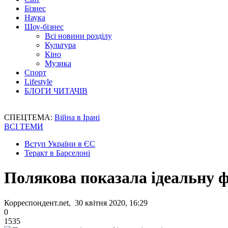
Бізнес
Наука
Шоу-бізнес
Всі новини розділу
Культура
Кіно
Музика
Спорт
Lifestyle
БЛОГИ ЧИТАЧІВ
СПЕЦТЕМА:
Війна в Ірані
ВСІ ТЕМИ
Вступ України в ЄС
Теракт в Барселоні
Полякова показала ідеальну ф
Корреспондент.net, 30 квітня 2020, 16:29
0
1535