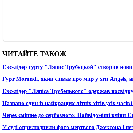
ЧИТАЙТЕ ТАКОЖ
Екс-лідер гурту "Ляпис Трубецкой" створив нови
Гурт Morandi, який співав про мир у хіті Angels, 
Екс-лідер "Ляпіса Трубецького" одержав посвідк
Названо один із найкращих літніх хітів усіх часів
1
Через смішне до серйозного: Найвідоміші кліпи С
У суді оприлюднили фото мертвого Джексона і нев