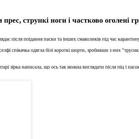
 прес, стрункі ноги і частково оголені гр
ядає після поїдання паски та інших смаколиків під час карантину. 
селфі співачка одягла білі короткі шорти, зробивши з них "трус
арі зірка написала, що ось так можна виглядати після піц і пасо