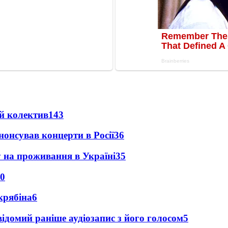
й колектив
143
анонсував концерти в Росії
36
у на проживання в Україні
35
0
крябіна
6
ідомий раніше аудіозапис з його голосом
5