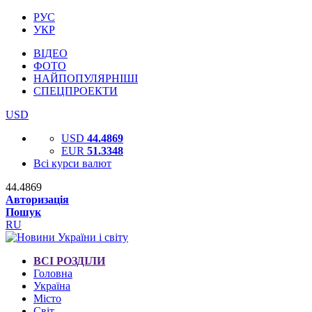
РУС
УКР
ВІДЕО
ФОТО
НАЙПОПУЛЯРНІШІ
СПЕЦПРОЕКТИ
USD
USD
44.4869
EUR
51.3348
Всі курси валют
44.4869
Авторизація
Пошук
RU
ВСІ РОЗДІЛИ
Головна
Україна
Місто
Світ