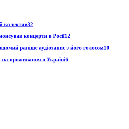
й колектив
32
анонсував концерти в Росії
12
ідомий раніше аудіозапис з його голосом
10
у на проживання в Україні
6