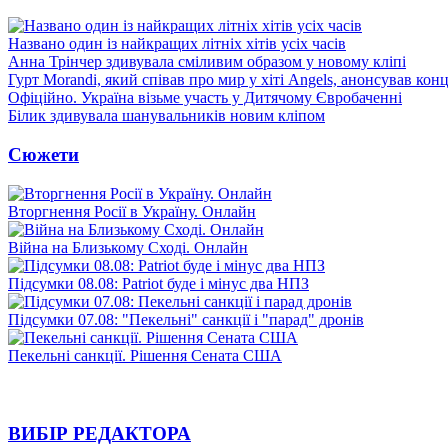
Названо один із найкращих літніх хітів усіх часів
Анна Трінчер здивувала сміливим образом у новому кліпі
Гурт Morandi, який співав про мир у хіті Angels, анонсував конц
Офіційно. Україна візьме участь у Дитячому Євробаченні
Білик здивувала шанувальників новим кліпом
Сюжети
Вторгнення Росії в Україну. Онлайн
Війна на Близькому Сході. Онлайн
Підсумки 08.08: Patriot буде і мінус два НПЗ
Підсумки 07.08: "Пекельні" санкції і "парад" дронів
Пекельні санкції. Рішення Сената США
ВИБІР РЕДАКТОРА