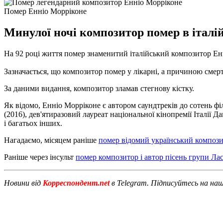
Помер Енніо Морріконе
Минулої ночі композитор помер в італій
На 92 році життя помер знаменитий італійський композитор Енн
Зазначається, що композитор помер у лікарні, а причиною смерт
За даними видання, композитор зламав стегнову кістку.
Як відомо, Енніо Морріконе є автором саундтреків до сотень філ
(2016), дев'ятиразовий лауреат національної кінопремії Італії
і багатьох інших.
Нагадаємо, місяцем раніше
помер відомий український композ
Раніше через інсульт
помер композитор і автор пісень групи Л
Новини від
Корреспондент.net
в Telegram. Підписуйтесь на на