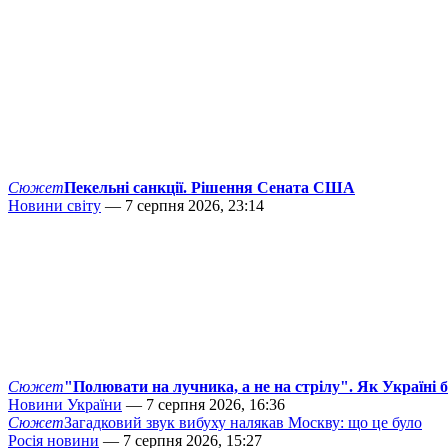
Сюжет
Пекельні санкції. Рішення Сената США
Новини світу
— 7 серпня 2026, 23:14
Сюжет
"Полювати на лучника, а не на стрілу". Як Україні 
Новини України
— 7 серпня 2026, 16:36
Сюжет
Загадковий звук вибуху налякав Москву: що це було
Росія новини
— 7 серпня 2026, 15:27