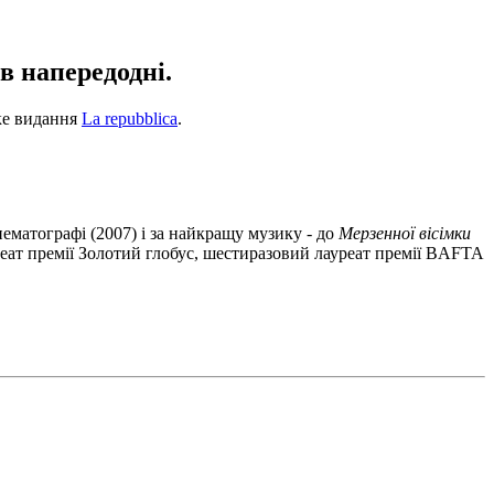
в напередодні.
ьке видання
La repubblica
.
нематографі (2007) і за найкращу музику - до
Мерзенної вісімки
уреат премії Золотий глобус, шестиразовий лауреат премії BAFTA