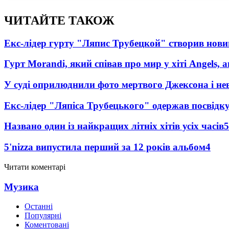
ЧИТАЙТЕ ТАКОЖ
Екс-лідер гурту "Ляпис Трубецкой" створив нови
Гурт Morandi, який співав про мир у хіті Angels, 
У суді оприлюднили фото мертвого Джексона і нев
Екс-лідер "Ляпіса Трубецького" одержав посвідк
Названо один із найкращих літніх хітів усіх часів
5
5'nizza випустила перший за 12 років альбом
4
Читати коментарі
Музика
Останні
Популярні
Коментовані