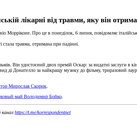
ській лікарні від травми, яку він отрима
іо Морріконе. Про це в понеділок, 6 липня, повідомляє італійс
і стала травма, отримана при падінні.
ьмів. Він удостоєний двох премій Оскар: за видатні заслуги в кі
 Давид ді Донателло за найкращу музику до фільму, триразовий ла
итор Мирослав Скорик
.
асковый май Володимир Бойко
.
ш канал
https://t.me/korrespondentnet