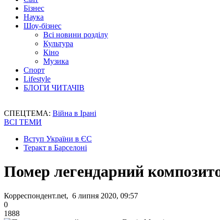
Бізнес
Наука
Шоу-бізнес
Всі новини розділу
Культура
Кіно
Музика
Спорт
Lifestyle
БЛОГИ ЧИТАЧІВ
СПЕЦТЕМА:
Війна в Ірані
ВСІ ТЕМИ
Вступ України в ЄС
Теракт в Барселоні
Помер легендарний композит
Корреспондент.net, 6 липня 2020, 09:57
0
1888