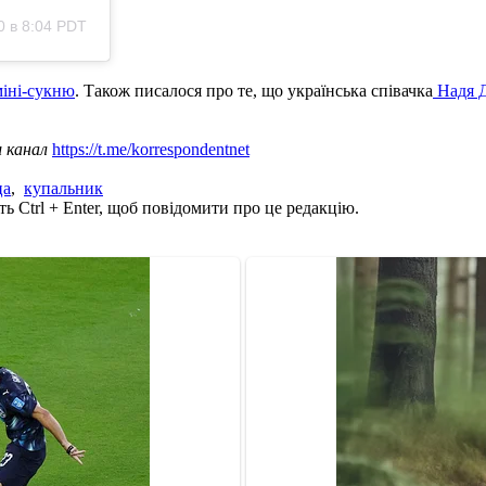
 в 8:04 PDT
міні-сукню
. Також писалося про те, що українська співачка
Надя Д
ш канал
https://t.me/korrespondentnet
ца
,
купальник
ь Ctrl + Enter, щоб повідомити про це редакцію.