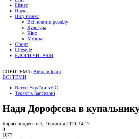
Бізнес
Наука
Шоу-бізнес
Всі новини розділу
Культура
Кіно
Музика
Спорт
Lifestyle
БЛОГИ ЧИТАЧІВ
СПЕЦТЕМА:
Війна в Ірані
ВСІ ТЕМИ
Вступ України в ЄС
Теракт в Барселоні
Надя Дорофєєва в купальнику
Корреспондент.net, 16 липня 2020, 14:15
0
1077