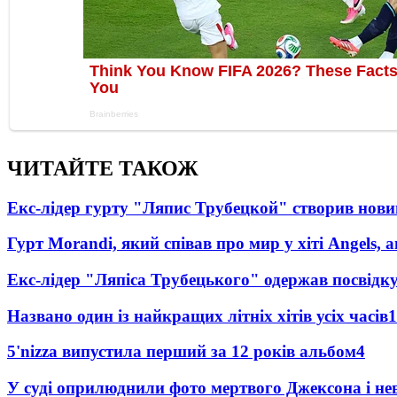
ЧИТАЙТЕ ТАКОЖ
Екс-лідер гурту "Ляпис Трубецкой" створив нови
Гурт Morandi, який співав про мир у хіті Angels, 
Екс-лідер "Ляпіса Трубецького" одержав посвідк
Названо один із найкращих літніх хітів усіх часів
1
5'nizza випустила перший за 12 років альбом
4
У суді оприлюднили фото мертвого Джексона і нев