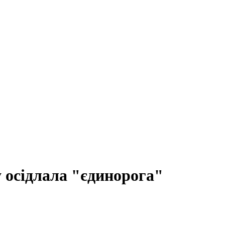
 осідлала "єдинорога"