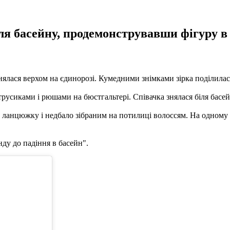
ля басейну, продемонструвавши фігуру в
лася верхом на єдинорозі. Кумедними знімками зірка поділилася 
усиками і рюшами на бюстгальтері. Співачка знялася біля басейн
нцюжку і недбало зібраним на потилиці волоссям. На одному з к
нду до падіння в басейн".