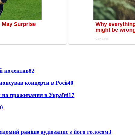
й колектив
82
анонсував концерти в Росії
40
у на проживання в Україні
17
0
ідомий раніше аудіозапис з його голосом
3