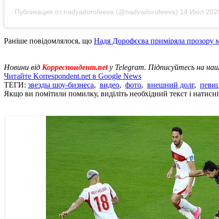
Публикация от nadyadorofeeva (@nadyadorofeeva)
14 Июл 2020
Раніше повідомлялося, що
Надя Дорофєєва приміряла прозору 
Новини від
Корреспондент.net
у Telegram. Підписуйтесь на на
Читайте Korrespondent.net в Google News
ТЕГИ:
звезды шоу-бизнеса
,
видео
,
фото
,
внешний долг
,
певи
Якщо ви помітили помилку, виділіть необхідний текст і натисніт