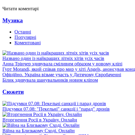
Читати коментарі
Музика
Останні
Популярні
Коментовані
Названо один із найкращих літніх хітів усіх часів
Анна Трінчер здивувала сміливим образом у новому кліпі
Гурт Morandi, який співав про мир у хіті Angels, анонсував конц
Офіційно. Україна візьме участь у Дитячому Євробаченні
Білик здивувала шанувальників новим кліпом
Сюжети
Підсумки 07.08: "Пекельні" санкції і "парад" дронів
Вторгнення Росії в Україну. Онлайн
Війна на Близькому Сході. Онлайн