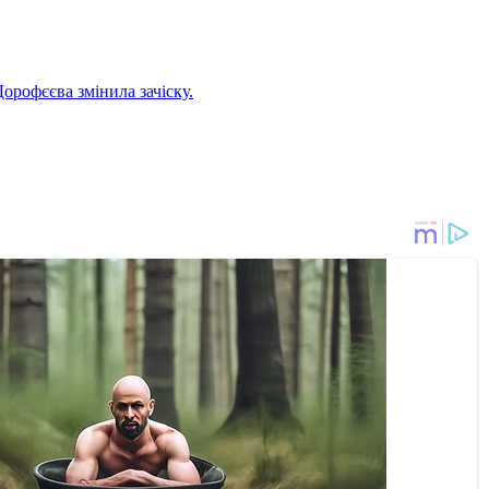
орофєєва змінила зачіску.