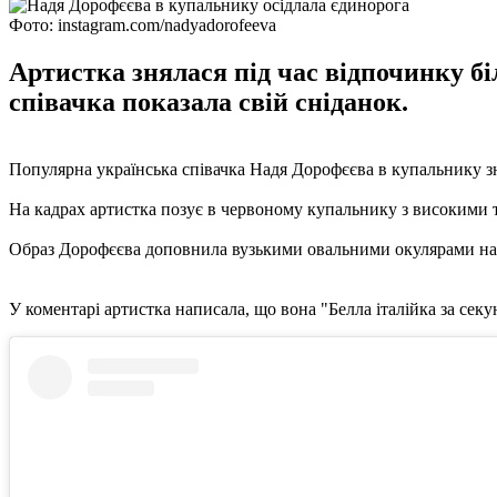
Фото: instagram.com/nadyadorofeeva
Артистка знялася під час відпочинку бі
співачка показала свій сніданок.
Популярна українська співачка Надя Дорофєєва в купальнику зня
На кадрах артистка позує в червоному купальнику з високими тр
Образ Дорофєєва доповнила вузькими овальними окулярами на ла
У коментарі артистка написала, що вона "Белла італійка за секу