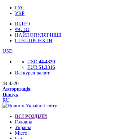
РУС
УКР
ВІДЕО
ФОТО
НАЙПОПУЛЯРНІШІ
СПЕЦПРОЕКТИ
USD
USD
44.4320
EUR
51.3316
Всі курси валют
44.4320
Авторизація
Пошук
RU
ВСІ РОЗДІЛИ
Головна
Україна
Місто
Світ