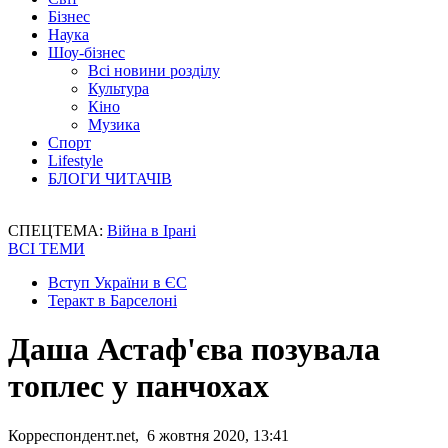
Бізнес
Наука
Шоу-бізнес
Всі новини розділу
Культура
Кіно
Музика
Спорт
Lifestyle
БЛОГИ ЧИТАЧІВ
СПЕЦТЕМА:
Війна в Ірані
ВСІ ТЕМИ
Вступ України в ЄС
Теракт в Барселоні
Даша Астаф'єва позувала
топлес у панчохах
Корреспондент.net, 6 жовтня 2020, 13:41