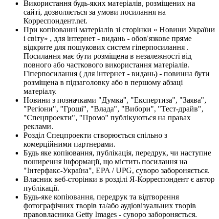
Використання будь-яких матеріалів, розміщених на
сайті, дозволяється за умови посилання на
Корреспондент.net.
При копіюванні матеріалів зі сторінки « Новини України
і світу» , для інтернет - видань - обов'язкове пряме
відкрите для пошукових систем гіперпосилання .
Посилання має бути розміщена в незалежності від
повного або часткового використання матеріалів.
Гіперпосилання ( для інтернет - видань) - повинна бути
розміщена в підзаголовку або в першому абзаці
матеріалу.
Новини з позначками "Думка", "Експертиза", "Заява",
"Регіони", "Гроші", "Влада", "Вибори", "Тест-драйв",
"Спецпроекти", "Промо" публікуються на правах
реклами.
Розділ Спецпроекти створюється спільно з
комерційними партнерами.
Будь яке копіювання, публікація, передрук, чи наступне
поширення інформації, що містить посилання на
"Інтерфакс-Україна", EPA / UPG, суворо забороняється.
Власник веб-сторінки в розділі Я-Корреспондент є автор
публікації.
Будь-яке копіювання, передрук та відтворення
фотографічних творів та/або аудіовізуальних творів
правовласника Getty Images - суворо забороняється.