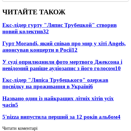
ЧИТАЙТЕ ТАКОЖ
Екс-лідер гурту "Ляпис Трубецкой" створив
новий колектив
32
Гурт Morandi, який співав про мир у хіті Angels,
анонсував концерти в Росії
12
У суді оприлюднили фото мертвого Джексона і
невідомий раніше аудіозапис з його голосом
10
Екс-лідер "Ляпіса Трубецького" одержав
посвідку на проживання в Україні
6
Названо один із найкращих літніх хітів усіх
часів
5
5'nizza випустила перший за 12 років альбом
4
Читати коментарі