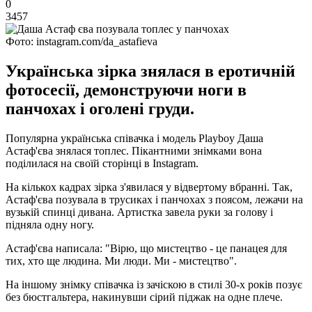
0
3457
Фото: instagram.com/da_astafieva
Українська зірка знялася в еротичній
фотосесії, демонструючи ноги в
панчохах і оголені груди.
Популярна українська співачка і модель Playboy Даша
Астаф'єва знялася топлес. Пікантними знімками вона
поділилася на своїй сторінці в Instagram.
На кількох кадрах зірка з'явилася у відвертому вбранні. Так,
Астаф'єва позувала в трусиках і панчохах з поясом, лежачи на
вузькій спинці дивана. Артистка завела руки за голову і
підняла одну ногу.
Астаф'єва написала: "Вірю, що мистецтво - це панацея для
тих, хто ще людина. Ми люди. Ми - мистецтво".
На іншому знімку співачка із зачіскою в стилі 30-х років позує
без бюстгальтера, накинувши сірий піджак на одне плече.