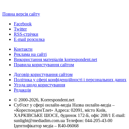
Повна версія сайту
Facebook
Twitter
RSS-стрічки
E-mail розсилка
Контакти
Реклама на сайті
Використання матеріалів korrespondent.net
Правила користування сайтом
Договір користування сайтом
Політика у сфері конфіденційності і персональних даних
Угода щодо користування
Редакція
© 2000-2026, Korrespondent.net
Суб'єкт у сфері онлайн-медіа Назва онлайн-медіа –
«КореспонденТ.net» Адреса: 02091, місто Київ,
ХАРКІВСЬКЕ ШОСЕ, будинок 172-Б, офіс 208/1 E-mail:
sunlight@mediadim.com.ua
Телефон: 044-205-43-00
Ідентифікатор медіа – R40-06068