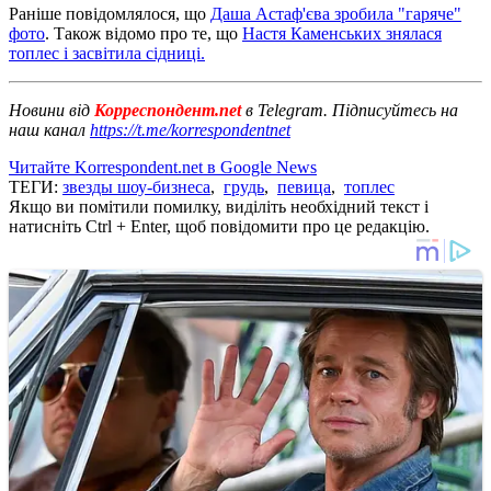
Раніше повідомлялося, що
Даша Астаф'єва зробила "гаряче"
фото
. Також відомо про те, що
Настя Каменських знялася
топлес і засвітила сідниці.
Новини від
Корреспондент.net
в Telegram. Підписуйтесь на
наш канал
https://t.me/korrespondentnet
Читайте Korrespondent.net в Google News
ТЕГИ:
звезды шоу-бизнеса
,
грудь
,
певица
,
топлес
Якщо ви помітили помилку, виділіть необхідний текст і
натисніть Ctrl + Enter, щоб повідомити про це редакцію.