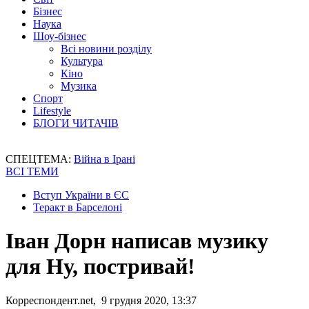
Бізнес
Наука
Шоу-бізнес
Всі новини розділу
Культура
Кіно
Музика
Спорт
Lifestyle
БЛОГИ ЧИТАЧІВ
СПЕЦТЕМА:
Війна в Ірані
ВСІ ТЕМИ
Вступ України в ЄС
Теракт в Барселоні
Іван Дорн написав музику
для Ну, постривай!
Корреспондент.net, 9 грудня 2020, 13:37