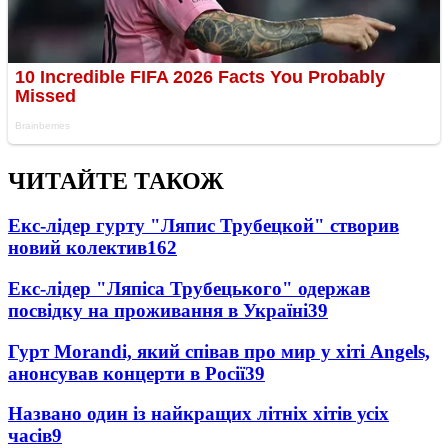
ЧИТАЙТЕ ТАКОЖ
Екс-лідер гурту "Ляпис Трубецкой" створив
новий колектив
162
Екс-лідер "Ляпіса Трубецького" одержав
посвідку на проживання в Україні
39
Гурт Morandi, який співав про мир у хіті Angels,
анонсував концерти в Росії
39
Названо один із найкращих літніх хітів усіх
часів
9