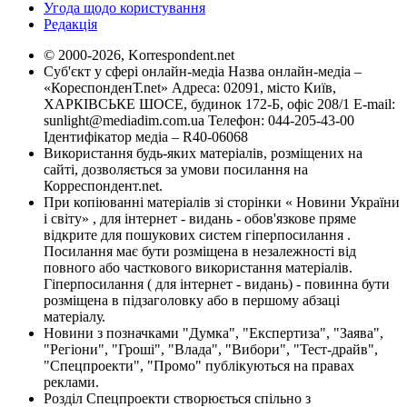
Угода щодо користування
Редакція
© 2000-2026, Korrespondent.net
Суб'єкт у сфері онлайн-медіа Назва онлайн-медіа –
«КореспонденТ.net» Адреса: 02091, місто Київ,
ХАРКІВСЬКЕ ШОСЕ, будинок 172-Б, офіс 208/1 E-mail:
sunlight@mediadim.com.ua
Телефон: 044-205-43-00
Ідентифікатор медіа – R40-06068
Використання будь-яких матеріалів, розміщених на
сайті, дозволяється за умови посилання на
Корреспондент.net.
При копіюванні матеріалів зі сторінки « Новини України
і світу» , для інтернет - видань - обов'язкове пряме
відкрите для пошукових систем гіперпосилання .
Посилання має бути розміщена в незалежності від
повного або часткового використання матеріалів.
Гіперпосилання ( для інтернет - видань) - повинна бути
розміщена в підзаголовку або в першому абзаці
матеріалу.
Новини з позначками "Думка", "Експертиза", "Заява",
"Регіони", "Гроші", "Влада", "Вибори", "Тест-драйв",
"Спецпроекти", "Промо" публікуються на правах
реклами.
Розділ Спецпроекти створюється спільно з