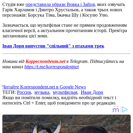
Студія вже
представила образи Вовка і Зайця
, яких озвучать
Гарік Харламов і Дмитро Хрустальов, а також трьох нових
персонажів: Борсука Тіма, Їжачка Шу і Косулю Улю.
Зазначається, що мультфільм стане не прямим продовженням
класичної версії, а актуальним прочитанням історії. Прем'єра
запланована цієї зими.
Іван Дорн випустив "спільний" з птахами трек
Новини від
Корреспондент.net
в Telegram. Підписуйтесь на
наш канал
https://t.me/korrespondentnet
Читайте Korrespondent.net в Google News
ТЕГИ:
Россия
,
музыка
,
мультфильм
,
Иван Дорн
Якщо ви помітили помилку, виділіть необхідний текст і
натисніть Ctrl + Enter, щоб повідомити про це редакцію.