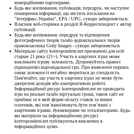
комерційними партнерами.
Будь яке копіювання, публікація, передрук, чи наступне
поширення інформації, що містить посилання на
"Інтерфакс-Україна", EPA / UPG, суворо забороняється.
Власник веб-сторінки в розділі Я-Корреспондент є автор
публікації.
Будь-яке копіювання, передрук та відтворення
фотографічних творів та/або аудіовізуальних творів
правовласника Getty Images - суворо забороняється.
Матеріали сайту korrespondent.net призначені для осіб
старше 21 року (21+). Участь в азартних іграх може
викликати ігрову залежність. Дотримуйтесь правил
(принципів) відповідальної гри. При виявленні перших
ознак залежності негайно зверніться до спеціаліста.
Пам'ятайте, що участь в азартних іграх не може бути
джерелом доходів або альтернативою роботі.
Інформаційний ресурс korrespondent.net не проводить
ігри на реальні та/або віртуальні гроші, також сайт не
приймає ні в якій формі оплату ставок та інших
платежів, які пов’язані/можуть бути пов’язані з
азартними іграми, букмекерами чи тоталізаторами. Будь-
які матеріали на інформаційному ресурсі
korrespondent.net публікуються виключно в
інформаційних цілях.