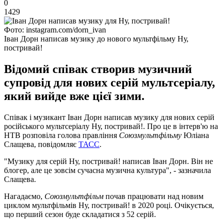
0
1429
Фото: instagram.com/dorn_ivan
Іван Дорн написав музику до нового мультфільму Ну,
постривай!
Відомий співак створив музичний
супровід для нових серій мультсеріалу,
який вийде вже цієї зими.
Співак і музикант Іван Дорн написав музику для нових серій
російського мультсеріалу Ну, постривай!. Про це в інтерв'ю на
НТВ розповіла голова правління
Союзмультфільму
Юліана
Слащева, повідомляє
ТАСС
.
"Музику для серій Ну, постривай! написав Іван Дорн. Він не
блогер, але це зовсім сучасна музична культура", - зазначила
Слащева.
Нагадаємо,
Союзмультфільм
почав працювати над новим
циклом мультфільмів Ну, постривай! в 2020 році. Очікується,
що перший сезон буде складатися з 52 серій.