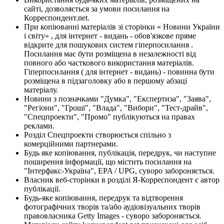
сайті, дозволяється за умови посилання на
Корреспондент.net.
При копіюванні матеріалів зі сторінки « Новини України
і світу» , для інтернет - видань - обов'язкове пряме
відкрите для пошукових систем гіперпосилання .
Посилання має бути розміщена в незалежності від
повного або часткового використання матеріалів.
Гіперпосилання ( для інтернет - видань) - повинна бути
розміщена в підзаголовку або в першому абзаці
матеріалу.
Новини з позначками "Думка", "Експертиза", "Заява",
"Регіони", "Гроші", "Влада", "Вибори", "Тест-драйв",
"Спецпроекти", "Промо" публікуються на правах
реклами.
Розділ Спецпроекти створюється спільно з
комерційними партнерами.
Будь яке копіювання, публікація, передрук, чи наступне
поширення інформації, що містить посилання на
"Інтерфакс-Україна", EPA / UPG, суворо забороняється.
Власник веб-сторінки в розділі Я-Корреспондент є автор
публікації.
Будь-яке копіювання, передрук та відтворення
фотографічних творів та/або аудіовізуальних творів
правовласника Getty Images - суворо забороняється.