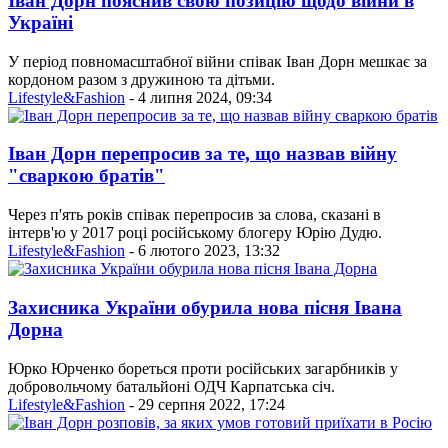
Іван Дорн пояснив свою позицію щодо війни в
Україні
У період повномасштабної війни співак Іван Дорн мешкає за
кордоном разом з дружиною та дітьми.
Lifestyle&Fashion
- 4 липня 2024, 09:34
Іван Дорн перепросив за те, що назвав війну
"сваркою братів"
Через п'ять років співак перепросив за слова, сказані в
інтерв'ю у 2017 році російському блогеру Юрію Дудю.
Lifestyle&Fashion
- 6 лютого 2023, 13:32
Захисника України обурила нова пісня Івана
Дорна
Юрко Юрченко бореться проти російських загарбників у
добровольчому батальйоні ОДЧ Карпатська січ.
Lifestyle&Fashion
- 29 серпня 2022, 17:24