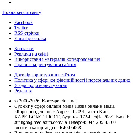
Повна версія сайту
Facebook
Twitter
RSS-стрічки
E-mail розсилка
Контакти
Реклама на сайті
Використання матеріалів korrespondent.net
Правила користування сайтом
Договір користування сайтом
Політика у сфері конфіденційності і персональних даних
Угода щодо користування
Редакція
© 2000-2026, Korrespondent.net
Суб'єкт у сфері онлайн-медіа Назва онлайн-медіа –
«КореспонденТ.net» Адреса: 02091, місто Київ,
ХАРКІВСЬКЕ ШОСЕ, будинок 172-Б, офіс 208/1 E-mail:
sunlight@mediadim.com.ua
Телефон: 044-205-43-00
Ідентифікатор медіа – R40-06068
Використання будь-яких матеріалів, розміщених на