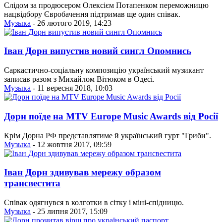
Слідом за продюсером Олексієм Потапенком переможницю
нацвідбору Євробачення підтримав ще один співак.
Музыка
- 26 лютого 2019, 14:23
Іван Дорн випустив новий сингл Опомнись
Саркастично-соціальну композицію український музикант
записав разом з Михайлом Вітюком в Одесі.
Музыка
- 11 вересня 2018, 10:03
Дорн поїде на MTV Europe Music Awards від Росії
Крім Дорна РФ представлятиме й український гурт "Гриби".
Музыка
- 12 жовтня 2017, 09:59
Іван Дорн здивував мережу образом
трансвестита
Співак одягнувся в колготки в сітку і міні-спідницю.
Музыка
- 25 липня 2017, 15:09