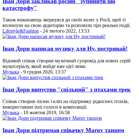
Іван Дорн закликав росіян "зупинити цю
катастрофу"
Також виконавець звернувся до своїх колег у Росії, щоб ті
вплинули на свою аудиторію та розповіли про реальні події.
Lifestyle&Fashion
- 24 лютого 2022, 13:53
Іван Дорн написав музику для Ну, постривай!
Відомий співак створив музичний супровід для нових серій
мультсеріалу, який вийде вже цієї зими.
Музыка
- 9 грудня 2020, 13:37
Іван Дорн випустив "спільний" з птахами трек
Співак створив пісню і кліп на підтримку рідкісних птахів,
використавши їхні голоси в композиції.
Музыка
- 10 жовтня 2019, 16:58
Іван Дорн підтримав співачку Maruv танцем