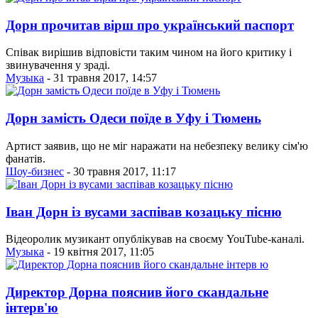
Дорн прочитав вірш про український паспорт
Співак вирішив відповісти таким чином на його критику і
звинувачення у зраді.
Музыка
- 31 травня 2017, 14:57
Дорн замість Одеси поїде в Уфу і Тюмень
Артист заявив, що не міг наражати на небезпеку велику сім'ю
фанатів.
Шоу-бизнес
- 30 травня 2017, 11:17
Іван Дорн із вусами заспівав козацьку пісню
Відеоролик музикант опублікував на своєму YouTube-каналі.
Музыка
- 19 квітня 2017, 11:05
Директор Дорна пояснив його скандальне
інтерв'ю