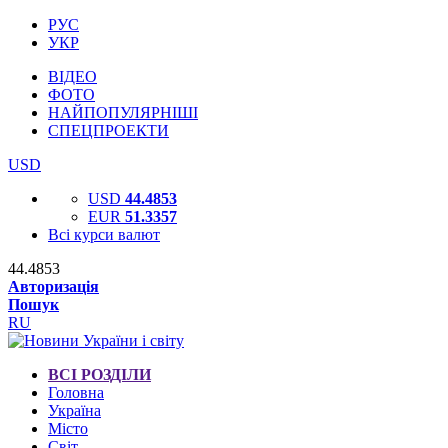
РУС
УКР
ВІДЕО
ФОТО
НАЙПОПУЛЯРНІШІ
СПЕЦПРОЕКТИ
USD
USD
44.4853
EUR
51.3357
Всі курси валют
44.4853
Авторизація
Пошук
RU
ВСІ РОЗДІЛИ
Головна
Україна
Місто
Світ