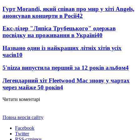
Гурт Morandi, який співав про мир у хіті Angels,
анонсував концерти в Росії
42
Екс-лідер "Ляпіса Трубецького" одержав
посвідку на проживання в Україні
40
Названо один із найкращих літніх хітів усіх
часів
10
5'nizza випустила перший за 12 років альбом
4
Легендарний хіт Fleetwood Mac знову у чартах
через майже 50 років
4
Читати коментарі
Повна версія сайту
Facebook
Twitter
RSS-стрічки