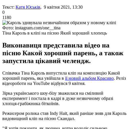
Текст:
Катя Юськів
, 9 квітня 2021, 13:30
0
1180
Фото: instagram.com/one__tina
Тіна Кароль в кліпі на пісню Який хороший хлопець
Виконавиця представила відео на
пісню Какой хороший парень, а також
запустила цікавий челендж.
Співачка Тіна Кароль випустила кліп на композицію Какой
хороший парень, яка увійшла в
її новий альбом Красиво
. Реліз
відеороботи на YouTube відбувся 9 квітня.
Зірка українського шоу-бізу зважилася на сміливий
експеримент і постала в кадрі в дуже незвичному образі
хлопця-грабіжника біткоїнів.
Режисером ролика став Indy Hait, який раніше зняв для Кароль
видовищний кліп на пісню Скандал.
"Я хотів показати, як людина, котра володіє сильною