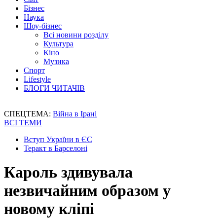
Бізнес
Наука
Шоу-бізнес
Всі новини розділу
Культура
Кіно
Музика
Спорт
Lifestyle
БЛОГИ ЧИТАЧІВ
СПЕЦТЕМА:
Війна в Ірані
ВСІ ТЕМИ
Вступ України в ЄС
Теракт в Барселоні
Кароль здивувала
незвичайним образом у
новому кліпі