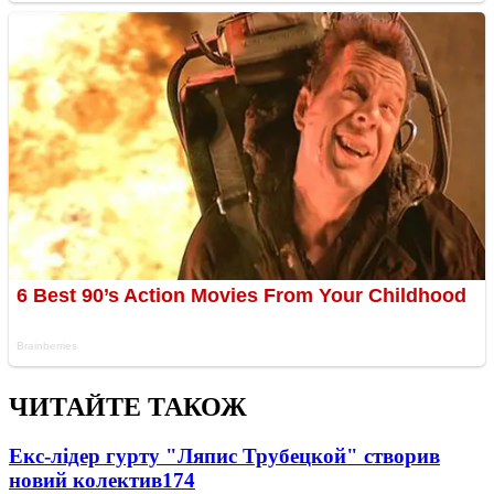
ЧИТАЙТЕ ТАКОЖ
Екс-лідер гурту "Ляпис Трубецкой" створив
новий колектив
174