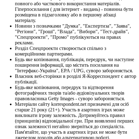
повного або часткового використання матеріалів.
Гіперпосилання ( для інтернет - видань) - повинна бути
розміщена в підзаголовку або в першому абзаці
матеріалу.
Новини з позначками "Думка", "Експертиза", "Заява",
"Регіони", "Гроші", "Влада", "Вибори", "Тест-драйв",
"Спецпроекти", "Промо" публікуються на правах
реклами.
Розділ Спецпроекти створюється спільно з
комерційними партнерами.
Будь яке копіювання, публікація, передрук, чи наступне
поширення інформації, що містить посилання на
"Інтерфакс-Україна", EPA / UPG, суворо забороняється.
Власник веб-сторінки в розділі Я-Корреспондент є автор
публікації.
Будь-яке копіювання, передрук та відтворення
фотографічних творів та/або аудіовізуальних творів
правовласника Getty Images - суворо забороняється.
Матеріали сайту korrespondent.net призначені для осіб
старше 21 року (21+). Участь в азартних іграх може
викликати ігрову залежність. Дотримуйтесь правил
(принципів) відповідальної гри. При виявленні перших
ознак залежності негайно зверніться до спеціаліста.
Пам'ятайте, що участь в азартних іграх не може бути
джерелом доходів або альтернативою роботі.