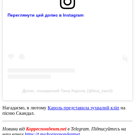
Переглянути цей допис в Instagram
Допис, поширений Тина Кароль (@tina_karol)
Нагадаємо, в лютому
Кароль представила зухвалий кліп
на
пісню Скандал.
Новини від
Корреспондент.net
в Telegram. Підписуйтесь на
наш канал
https://t.me/korrespondentnet