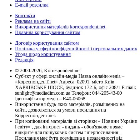
E-mail розсилка
Контакти
Реклама на сайті
Використання матеріалів korrespondent.net
Правила користування сайтом
Договір користування сайтом
Політика у сфері конфіденційності і персональних даних
Угода щодо користування
Редакція
© 2000-2026, Korrespondent.net
Суб'єкт у сфері онлайн-медіа Назва онлайн-медіа –
«КореспонденТ.net» Адреса: 02091, місто Київ,
ХАРКІВСЬКЕ ШОСЕ, будинок 172-Б, офіс 208/1 E-mail:
sunlight@mediadim.com.ua
Телефон: 044-205-43-00
Ідентифікатор медіа – R40-06068
Використання будь-яких матеріалів, розміщених на
сайті, дозволяється за умови посилання на
Корреспондент.net.
При копіюванні матеріалів зі сторінки « Новини України
і світу» , для інтернет - видань - обов'язкове пряме
відкрите для пошукових систем гіперпосилання .
Посилання має бути розміщена в незалежності від