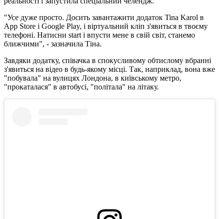
реальності і запустила спеціальний челендж.
"Усе дуже просто. Досить завантажити додаток Tina Karol в
App Store і Google Play, і віртуальний кліп з'явиться в твоєму
телефоні. Натисни start і впусти мене в свій світ, станемо
ближчими", - зазначила Тіна.
Завдяки додатку, співачка в спокусливому обтислому вбранні
з'явиться на відео в будь-якому місці. Так, наприклад, вона вже
"побувала" на вулицях Лондона, в київському метро, ​​
"прокаталася" в автобусі, "політала" на літаку.