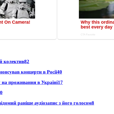
й колектив
82
анонсував концерти в Росії
40
у на проживання в Україні
17
0
ідомий раніше аудіозапис з його голосом
8