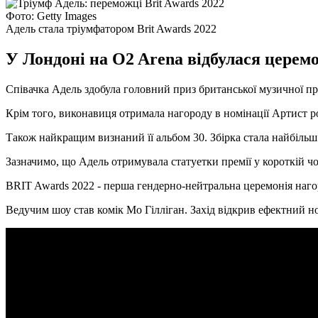
Фото: Getty Images
Адель стала тріумфатором Brit Awards 2022
У Лондоні на O2 Arena відбулася церем
Співачка Адель здобула головний приз британської музичної премі
Крім того, виконавиця отримала нагороду в номінації Артист ро
Також найкращим визнаний її альбом 30. Збірка стала найбільш 
Зазначимо, що Адель отримувала статуетки премії у короткій чор
BRIT Awards 2022 - перша гендерно-нейтральна церемонія нагоро
Ведучим шоу став комік Мо Гілліган. Захід відкрив ефектний н