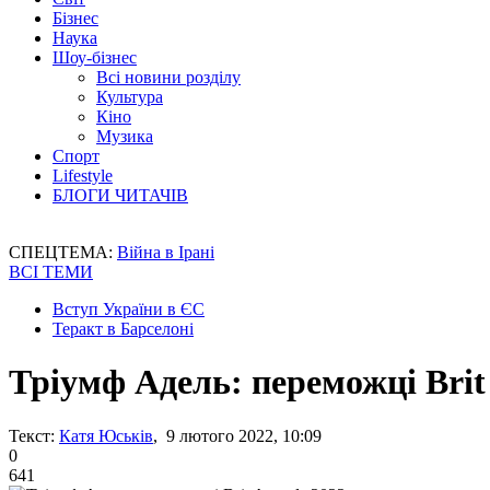
Бізнес
Наука
Шоу-бізнес
Всі новини розділу
Культура
Кіно
Музика
Спорт
Lifestyle
БЛОГИ ЧИТАЧІВ
СПЕЦТЕМА:
Війна в Ірані
ВСІ ТЕМИ
Вступ України в ЄС
Теракт в Барселоні
Тріумф Адель: переможці Brit
Текст:
Катя Юськів
, 9 лютого 2022, 10:09
0
641