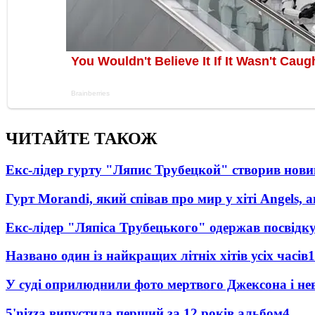
ЧИТАЙТЕ ТАКОЖ
Екс-лідер гурту "Ляпис Трубецкой" створив нови
Гурт Morandi, який співав про мир у хіті Angels, 
Екс-лідер "Ляпіса Трубецького" одержав посвідк
Названо один із найкращих літніх хітів усіх часів
1
У суді оприлюднили фото мертвого Джексона і нев
5'nizza випустила перший за 12 років альбом
4