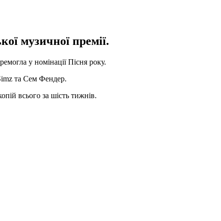
ої музичної премії.
ремогла у номінації Пісня року.
Simz та Сем Фендер.
опій всього за шість тижнів.