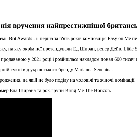
онія вручення найпрестижнішої британськ
ї Brit Awards - її перша за п'ять років композиція Easy on Me пе
ку, на яку окрім неї претендували Ед Ширан, репер Дейв, Little 
продаваною у 2021 році і розійшлася накладом понад 600 тисяч к
ній сукні від українського бренду Marianna Senchina.
дження, на якій не було поділу на чоловічі та жіночі номінації.
омер Еда Ширана та рок-групи Bring Me The Horizon.