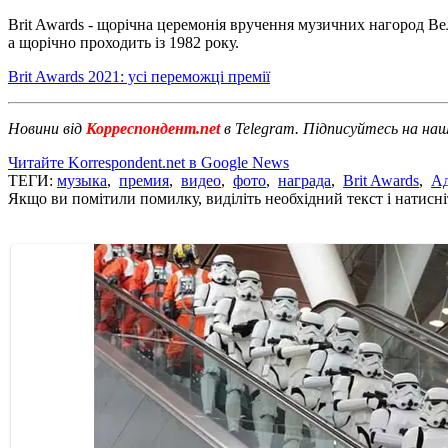
Brit Awards - щорічна церемонія вручення музичних нагород Вел
а щорічно проходить із 1982 року.
Brit Awards 2021: усі переможці премії
Новини від
Корреспондент.net
в Telegram. Підписуйтесь на на
Читайте Korrespondent.net в Google News
ТЕГИ:
музыка
,
премия
,
видео
,
фото
,
награда
,
Brit Awards
,
Ад
Якщо ви помітили помилку, виділіть необхідний текст і натисніт