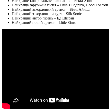
Найкраще танцювальне виконання – Беккі Хілл
Найкраща зарубіжна пісня – Олівія Родріго, Good For You
Найкращий закордонний артист – Біллі Айліш
Найкращий закордонний гурт – Silk Sonic
Найкращий автор пісень – Ед Ширан
Найкращий новий артист – Little Simz