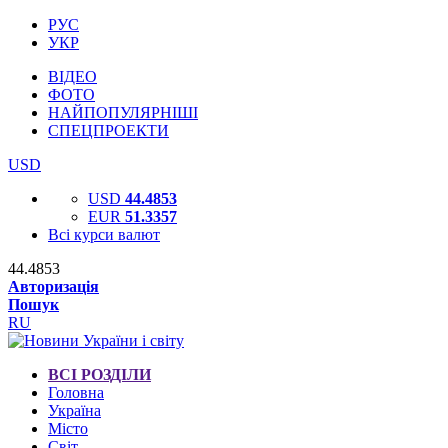
РУС
УКР
ВІДЕО
ФОТО
НАЙПОПУЛЯРНІШІ
СПЕЦПРОЕКТИ
USD
USD
44.4853
EUR
51.3357
Всі курси валют
44.4853
Авторизація
Пошук
RU
ВСІ РОЗДІЛИ
Головна
Україна
Місто
Світ