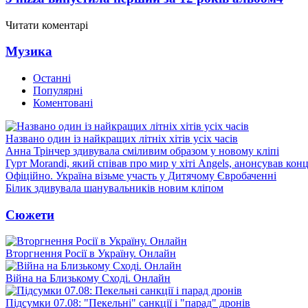
Читати коментарі
Музика
Останні
Популярні
Коментовані
Названо один із найкращих літніх хітів усіх часів
Анна Трінчер здивувала сміливим образом у новому кліпі
Гурт Morandi, який співав про мир у хіті Angels, анонсував конц
Офіційно. Україна візьме участь у Дитячому Євробаченні
Білик здивувала шанувальників новим кліпом
Сюжети
Вторгнення Росії в Україну. Онлайн
Війна на Близькому Сході. Онлайн
Підсумки 07.08: "Пекельні" санкції і "парад" дронів