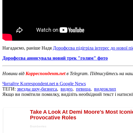
Нагадаємо, раніше Надя
Дорофєєва підігріла інтерес до нової пі
Дорофєєва анонсувала новий трек "голим" фото
Новини від
Корреспондент.net
в Telegram. Підписуйтесь на на
Читайте Korrespondent.net в Google News
ТЕГИ:
звезды шоу-бизнеса
,
видео
,
певица
,
видеоклип
Якщо ви помітили помилку, виділіть необхідний текст і натисніт