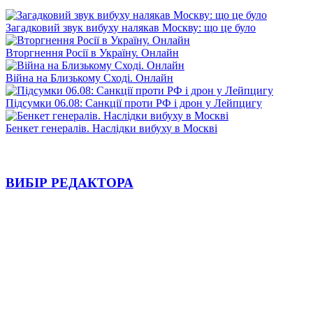
Загадковий звук вибуху налякав Москву: що це було
Вторгнення Росії в Україну. Онлайн
Війна на Близькому Сході. Онлайн
Підсумки 06.08: Санкції проти РФ і дрон у Лейпцигу
Бенкет генералів. Наслідки вибуху в Москві
ВИБІР РЕДАКТОРА