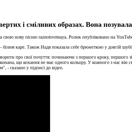
ертих і сміливих образах. Вона позувала
 свою нову пісню raznotsvetnaya. Ролик опубліковано на YouTube
- білим каре. Також Надя показала себе брюнеткою у довгій шубі
оворити про свої почуття: починаючи з першого кроку, першого з
онана, що кохання не має одного кольору. У кожного з нас він сві
, - сказано у підписі до відео.