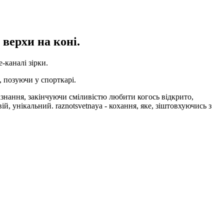
 верхи на коні.
-каналі зірки.
, позуючи у спорткарі.
ізнання, закінчуючи сміливістю любити когось відкрито,
й, унікальний. raznotsvetnaya - кохання, яке, зіштовхуючись з