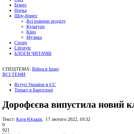
Бізнес
Наука
Шоу-бізнес
Всі новини розділу
Культура
Кіно
Музика
Спорт
Lifestyle
БЛОГИ ЧИТАЧІВ
СПЕЦТЕМА:
Війна в Ірані
ВСІ ТЕМИ
Вступ України в ЄС
Теракт в Барселоні
Дорофєєва випустила новий к
Текст:
Катя Юськів
, 17 лютого 2022, 10:32
0
921