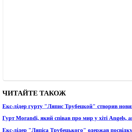
ЧИТАЙТЕ ТАКОЖ
Екс-лідер гурту "Ляпис Трубецкой" створив нови
Гурт Morandi, який співав про мир у хіті Angels, 
Екс-лідер "Ляпіса Трубецького" одержав посвідк