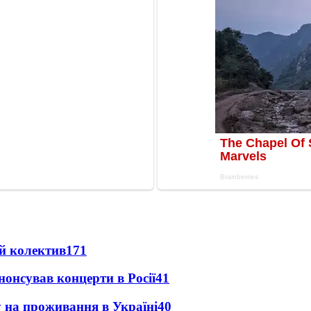
й колектив
171
анонсував концерти в Росії
41
у на проживання в Україні
40