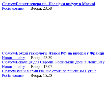
Сюжет
Бенкет генералів. Наслідки вибуху в Москві
Росія новини
— Вчора, 23:58
Сюжет
Брудні технології. Атаки РФ на вибори у Франції
Новини світу
— Вчора, 23:39
Сюжет
Ескалація для Європи. Російський дрон в Лейпцигу
Новини світу
— Вчора, 17:07
Сюжет
Зміни в армії РФ: що стоїть за рішенням Путіна
Росія новини
— Вчора, 15:20