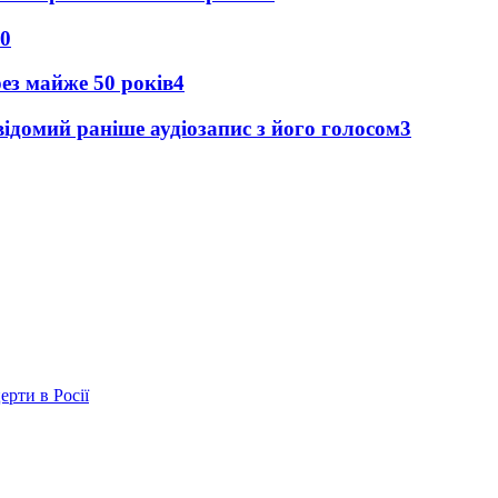
0
рез майже 50 років
4
ідомий раніше аудіозапис з його голосом
3
ерти в Росії