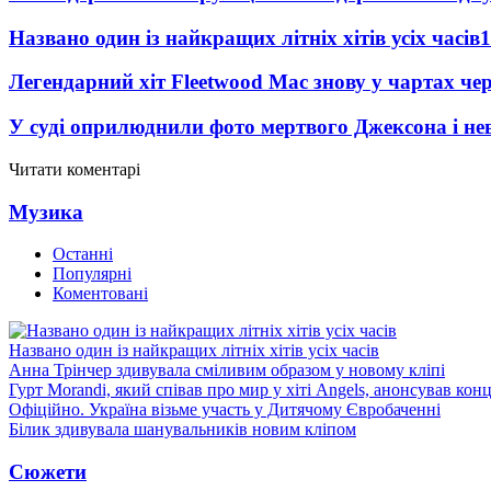
Названо один із найкращих літніх хітів усіх часів
1
Легендарний хіт Fleetwood Mac знову у чартах че
У суді оприлюднили фото мертвого Джексона і нев
Читати коментарі
Музика
Останні
Популярні
Коментовані
Названо один із найкращих літніх хітів усіх часів
Анна Трінчер здивувала сміливим образом у новому кліпі
Гурт Morandi, який співав про мир у хіті Angels, анонсував конц
Офіційно. Україна візьме участь у Дитячому Євробаченні
Білик здивувала шанувальників новим кліпом
Сюжети