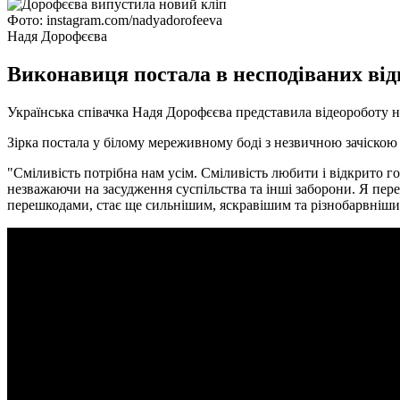
Фото: instagram.com/nadyadorofeeva
Надя Дорофєєва
Виконавиця постала в несподіваних відв
Українська співачка Надя Дорофєєва представила відеороботу на
Зірка постала у білому мереживному боді з незвичною зачіскою 
"Сміливість потрібна нам усім. Сміливість любити і відкрито г
незважаючи на засудження суспільства та інші заборони. Я перек
перешкодами, стає ще сильнішим, яскравішим та різнобарвнішим"