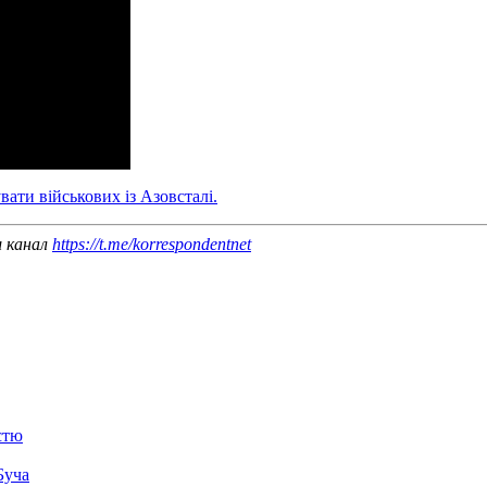
вати військових із Азовсталі.
ш канал
https://t.me/korrespondentnet
стю
Буча