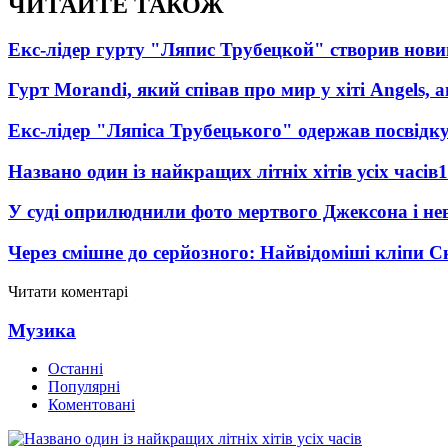
ЧИТАЙТЕ ТАКОЖ
Екс-лідер гурту "Ляпис Трубецкой" створив нови
Гурт Morandi, який співав про мир у хіті Angels, 
Екс-лідер "Ляпіса Трубецького" одержав посвідк
Названо один із найкращих літніх хітів усіх часів
1
У суді оприлюднили фото мертвого Джексона і нев
Через смішне до серйозного: Найвідоміші кліпи С
Читати коментарі
Музика
Останні
Популярні
Коментовані