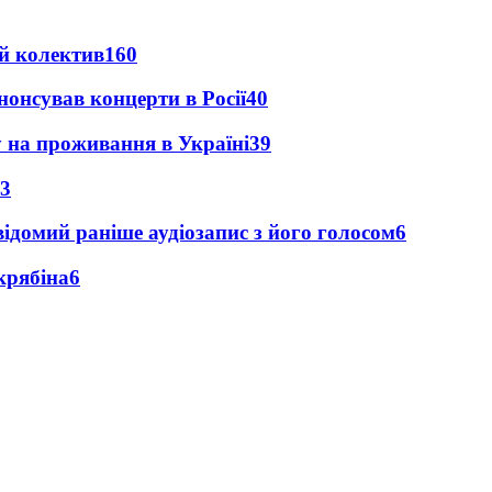
й колектив
160
анонсував концерти в Росії
40
у на проживання в Україні
39
3
ідомий раніше аудіозапис з його голосом
6
крябіна
6