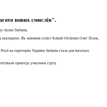
агато нових смислів".
у пісню Stefania.
ід окупацією. Як зазначив соліст Kalush Orchestra Олег Псюк,
сії на територію України Stefania стала для багатьох
ментували прем'єру учасники гурту.