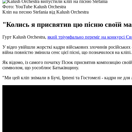
Фото: YouTube Kalush Orchestra
Кліп на песню Stefania від Kalush Orchestra
"Колись я присвятив цю пісню своїй мам
Гурт Kalush Orchestra,
який тріумфально переміг на конкурсі Є
У відео увійшли жорсткі кадри військових злочинів російських о
війна повністю змінила сенс цієї пісні, що позначилося на кліпі.
Як відомо, із самого початку Псюк присвятив композицію своїй 
символом, що уособлює Батьківщину.
"Ми цей кліп знімали в Бучі, Ірпені та Гостомелі - кадри не дл