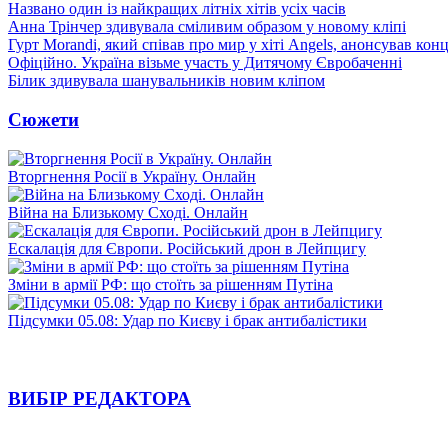
Названо один із найкращих літніх хітів усіх часів
Анна Трінчер здивувала сміливим образом у новому кліпі
Гурт Morandi, який співав про мир у хіті Angels, анонсував конц
Офіційно. Україна візьме участь у Дитячому Євробаченні
Білик здивувала шанувальників новим кліпом
Сюжети
Вторгнення Росії в Україну. Онлайн
Війна на Близькому Сході. Онлайн
Ескалація для Європи. Російський дрон в Лейпцигу
Зміни в армії РФ: що стоїть за рішенням Путіна
Підсумки 05.08: Удар по Києву і брак антибалістики
ВИБІР РЕДАКТОРА