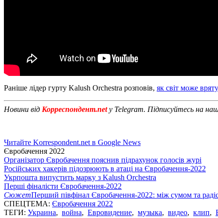
Раніше лідер гурту Kalush Orchestra розповів,
як світ може вряту
Новини від
Корреспондент.net
у Telegram. Підписуйтесь на на
Читайте Korrespondent.net в Google News
Євробачення 2022
Організатор Євробачення пояснив підрахунок голосів журі
Російських хакерів підозрюють в атаці на Євробачення-2022
Укрпошта випустить марку з Kalush Orchestra
Перші фіналісти Євробачення-2022
Сюжет
Перший півфінал Євробачення-2022: між сумом та раді
СПЕЦТЕМА:
Євробачення 2022
ТЕГИ:
Украина
,
война
,
Евровидение
,
музыка
,
видео
,
клип
,