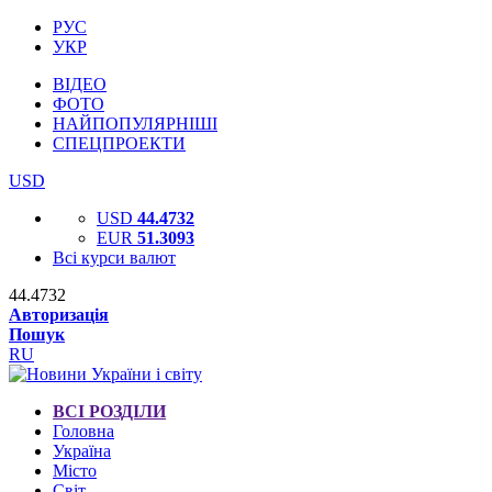
РУС
УКР
ВІДЕО
ФОТО
НАЙПОПУЛЯРНІШІ
СПЕЦПРОЕКТИ
USD
USD
44.4732
EUR
51.3093
Всі курси валют
44.4732
Авторизація
Пошук
RU
ВСІ РОЗДІЛИ
Головна
Україна
Місто
Світ