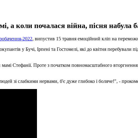
і, а коли почалася війна, пісня набула б
вробачення-2022
, випустив 15 травня емоційний кліп на переможн
купантів у Бучі, Ірпені та Гостомелі, які до квітня перебували п
мамі Стефанії. Проте з початком повномасштабного вторгнення Ро
я людей зі слабкими нервами, б'є дуже глибоко і боляче!", - проко