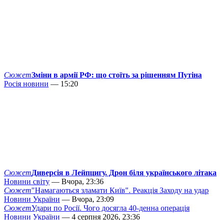
Сюжет
Зміни в армії РФ: що стоїть за рішенням Путіна
Росія новини
— 15:20
Сюжет
Диверсія в Лейпцигу. Дрон біля українського літака
Новини світу
— Вчора, 23:36
Сюжет
"Намагаються зламати Київ". Реакція Заходу на удар
Новини України
— Вчора, 23:09
Сюжет
Удари по Росії. Чого досягла 40-денна операція
Новини України
— 4 серпня 2026, 23:36