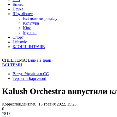
Бізнес
Наука
Шоу-бізнес
Всі новини розділу
Культура
Кіно
Музика
Спорт
Lifestyle
БЛОГИ ЧИТАЧІВ
СПЕЦТЕМА:
Війна в Ірані
ВСІ ТЕМИ
Вступ України в ЄС
Теракт в Барселоні
Kalush Orchestra випустили кл
Корреспондент.net, 15 травня 2022, 15:23
0
7817