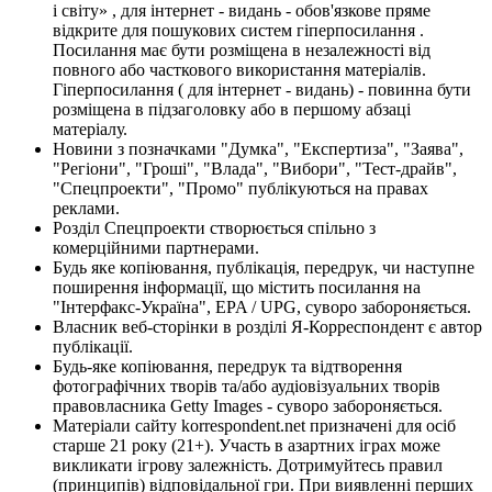
і світу» , для інтернет - видань - обов'язкове пряме
відкрите для пошукових систем гіперпосилання .
Посилання має бути розміщена в незалежності від
повного або часткового використання матеріалів.
Гіперпосилання ( для інтернет - видань) - повинна бути
розміщена в підзаголовку або в першому абзаці
матеріалу.
Новини з позначками "Думка", "Експертиза", "Заява",
"Регіони", "Гроші", "Влада", "Вибори", "Тест-драйв",
"Спецпроекти", "Промо" публікуються на правах
реклами.
Розділ Спецпроекти створюється спільно з
комерційними партнерами.
Будь яке копіювання, публікація, передрук, чи наступне
поширення інформації, що містить посилання на
"Інтерфакс-Україна", EPA / UPG, суворо забороняється.
Власник веб-сторінки в розділі Я-Корреспондент є автор
публікації.
Будь-яке копіювання, передрук та відтворення
фотографічних творів та/або аудіовізуальних творів
правовласника Getty Images - суворо забороняється.
Матеріали сайту korrespondent.net призначені для осіб
старше 21 року (21+). Участь в азартних іграх може
викликати ігрову залежність. Дотримуйтесь правил
(принципів) відповідальної гри. При виявленні перших