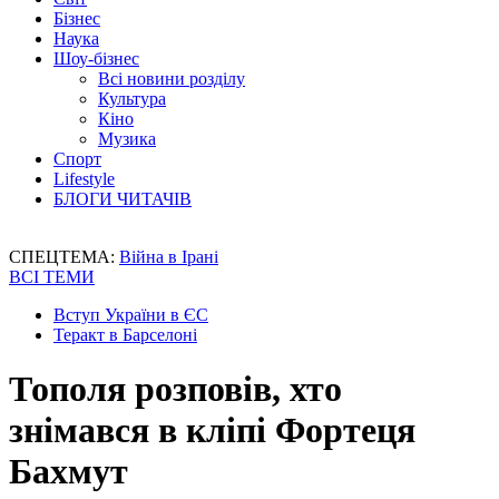
Бізнес
Наука
Шоу-бізнес
Всі новини розділу
Культура
Кіно
Музика
Спорт
Lifestyle
БЛОГИ ЧИТАЧІВ
СПЕЦТЕМА:
Війна в Ірані
ВСІ ТЕМИ
Вступ України в ЄС
Теракт в Барселоні
Тополя розповів, хто
знімався в кліпі Фортеця
Бахмут