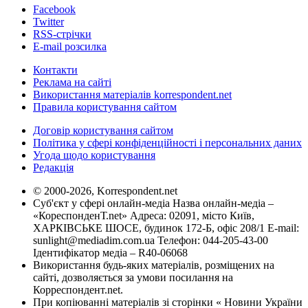
Facebook
Twitter
RSS-стрічки
E-mail розсилка
Контакти
Реклама на сайті
Використання матеріалів korrespondent.net
Правила користування сайтом
Договір користування сайтом
Політика у сфері конфіденційності і персональних даних
Угода щодо користування
Редакція
© 2000-2026, Korrespondent.net
Суб'єкт у сфері онлайн-медіа Назва онлайн-медіа –
«КореспонденТ.net» Адреса: 02091, місто Київ,
ХАРКІВСЬКЕ ШОСЕ, будинок 172-Б, офіс 208/1 E-mail:
sunlight@mediadim.com.ua
Телефон: 044-205-43-00
Ідентифікатор медіа – R40-06068
Використання будь-яких матеріалів, розміщених на
сайті, дозволяється за умови посилання на
Корреспондент.net.
При копіюванні матеріалів зі сторінки « Новини України