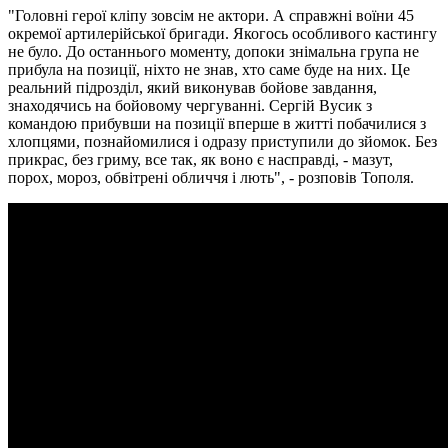
"Головні герої кліпу зовсім не актори. А справжні воїни 45
окремої артилерійської бригади. Якогось особливого кастингу
не було. До останнього моменту, допоки знімальна група не
прибула на позиції, ніхто не знав, хто саме буде на них. Це
реальний підрозділ, який виконував бойове завдання,
знаходячись на бойовому чергуванні. Сергій Вусик з
командою прибувши на позиції вперше в житті побачилися з
хлопцями, познайомилися і одразу приступили до зйомок. Без
прикрас, без гриму, все так, як воно є насправді, - мазут,
порох, мороз, обвітрені обличчя і лють", - розповів Тополя.