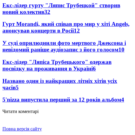
Екс-лідер гурту "Ляпис Трубецкой" створив
новий колектив
32
Гурт Morandi, який співав про мир у хіті Angels,
анонсував концерти в Росії
12
У суді оприлюднили фото мертвого Джексона і
невідомий раніше аудіозапис з його голосом
10
Екс-лідер "Ляпіса Трубецького" одержав
посвідку на проживання в Україні
6
Названо один із найкращих літніх хітів усіх
часів
5
5'nizza випустила перший за 12 років альбом
4
Читати коментарі
Повна версія сайту