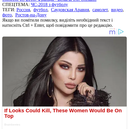
СПЕЦТЕМА:
ЧС-2018 з футболу
ТЕГИ:
Россия
,
футбол
,
Саудовская Аравия
,
самолет
,
видео
,
фото
,
Ростов-на-Дону
Якщо ви помітили помилку, виділіть необхідний текст і
натисніть Ctrl + Enter, щоб повідомити про це редакцію.