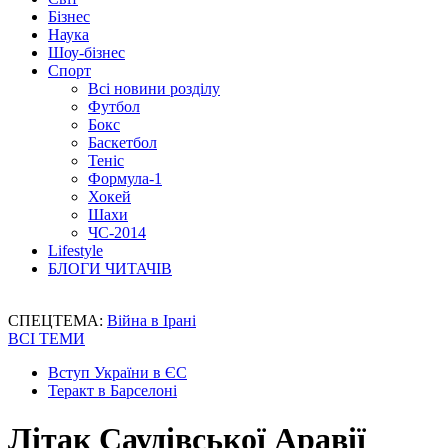
Бізнес
Наука
Шоу-бізнес
Спорт
Всі новини розділу
Футбол
Бокс
Баскетбол
Теніс
Формула-1
Хокей
Шахи
ЧС-2014
Lifestyle
БЛОГИ ЧИТАЧІВ
СПЕЦТЕМА:
Війна в Ірані
ВСІ ТЕМИ
Вступ України в ЄС
Теракт в Барселоні
Літак Саудівської Аравії