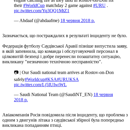
engine catching fire as they land in Rostov-on-Don for
their
#WorldCup
matchday 2 game against
#URU
.
pic.twitter.com/Yq3QQ1MtZ1
— Ahdaaf (@ahdaafme)
18 червня 2018 р.
Зазначається, що постраждалих в результаті інциденту не було.
Федерація футболу Саудівської Аравії пізніше випустила заяву,
в якій запевнила, що команда і обслуговуючий персонал в
цілковитій безпеці і добре перенесли позаштатну ситуацію,
викликану "незначною технічною несправністю".
📷 | Our Saudi national team arrives at Rostov-on-Don
safely
#Worldcup
#KSA
#URUKSA
pic.twitter.com/Lj5IUIwiWL
— Saudi National Team (@SaudiNT_EN)
18 червня
2018 р.
Авіакомпанія Росія повідомила після інциденту, що проблема з
одним з двигунів літака з саудівської збірної була попередньо
викликана попаданням птиці.