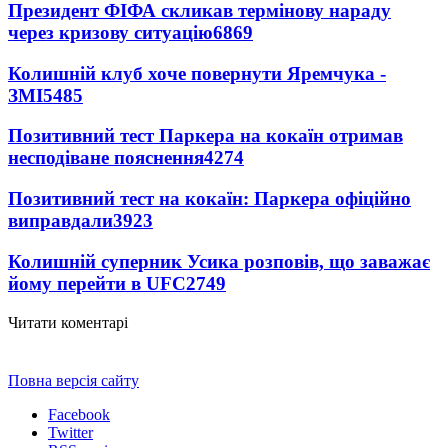
Президент ФІФА скликав термінову нараду
через кризову ситуацію
6869
Колишній клуб хоче повернути Яремчука -
ЗМІ
5485
Позитивний тест Паркера на кокаїн отримав
несподіване пояснення
4274
Позитивний тест на кокаїн: Паркера офіційно
виправдали
3923
Колишній суперник Усика розповів, що заважає
йому перейти в UFC
2749
Читати коментарі
Повна версія сайту
Facebook
Twitter