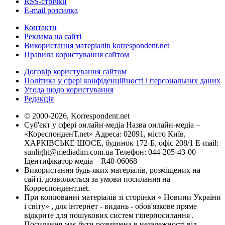
RSS-стрічки
E-mail розсилка
Контакти
Реклама на сайті
Використання матеріалів korrespondent.net
Правила користування сайтом
Договір користування сайтом
Політика у сфері конфіденційності і персональних даних
Угода щодо користування
Редакція
© 2000-2026, Korrespondent.net
Суб'єкт у сфері онлайн-медіа Назва онлайн-медіа –
«КореспонденТ.net» Адреса: 02091, місто Київ,
ХАРКІВСЬКЕ ШОСЕ, будинок 172-Б, офіс 208/1 E-mail:
sunlight@mediadim.com.ua
Телефон: 044-205-43-00
Ідентифікатор медіа – R40-06068
Використання будь-яких матеріалів, розміщених на
сайті, дозволяється за умови посилання на
Корреспондент.net.
При копіюванні матеріалів зі сторінки « Новини України
і світу» , для інтернет - видань - обов'язкове пряме
відкрите для пошукових систем гіперпосилання .
Посилання має бути розміщена в незалежності від