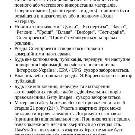
повного або часткового використання матеріалів.
Гіперпосилання ( для інтернет - видань) - повинна бути
розміщена в підзаголовку або в першому абзаці
матеріалу.
Новини з позначками "Думка", "Експертиза", "Заява",
"Регіони", "Гроші", "Влада", "Вибори", "Тест-драйв",
"Спецпроекти", "Промо" публікуються на правах
реклами.
Розділ Спецпроекти створюється спільно з
комерційними партнерами.
Будь яке копіювання, публікація, передрук, чи наступне
поширення інформації, що містить посилання на
"Інтерфакс-Україна", EPA / UPG, суворо забороняється.
Власник веб-сторінки в розділі Я-Корреспондент є автор
публікації.
Будь-яке копіювання, передрук та відтворення
фотографічних творів та/або аудіовізуальних творів
правовласника Getty Images - суворо забороняється.
Матеріали сайту korrespondent.net призначені для осіб
старше 21 року (21+). Участь в азартних іграх може
викликати ігрову залежність. Дотримуйтесь правил
(принципів) відповідальної гри. При виявленні перших
ознак залежності негайно зверніться до спеціаліста.
Пам'ятайте, що участь в азартних іграх не може бути