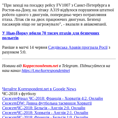
"При заході на посадку рейсу FV1007 з Санкт-Петербурга в
Ростов-на-Дону, на літаку А319 відбулося порушення штатної
роботи одного з двигунів, попередньо через потрапляння
птаха. Літак сів на двох працюючих двигунах. Безпеці
пасажирів ніщо не загрожувало",
- вказали в авіакомпанії.
У
Нью
-
Йорку
вбили
70 тисяч
птахів
для
безпечних
польотів
Раніше
в
матчі 14
червня
Саудівська
Аравія
програла
Росії
з
рахунком
5
:
0
.
Новини від
Корреспондент.net
в Telegram. Підписуйтеся на
наш канал
https://t.me/korrespondentnet
Читайте Korrespondent.net в Google News
ЧС-2018 з футболу
Сюжет
Фінал ЧС-2018: Франція - Хорватія 4:2. Онлайн
Сюжет
DW: Дивна футбольна таємниця Хорватії
Сюжет
ЧС-2018: Бельгія - Англія 2:0. Онлайн
Сюжет
ЧС-2018: Хорватія - Англія 2:1. Онлайн
Сюжет
ЧС-2018: Франція - Бельгія 1:0. Онлайн