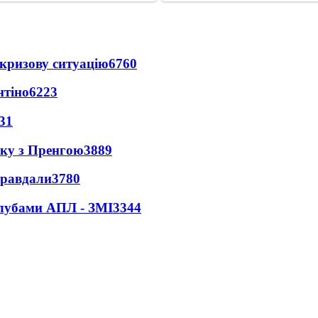
кризову ситуацію
6760
нтіно
6223
31
нку з Пренгою
3889
правдали
3780
клубами АПЛ - ЗМІ
3344