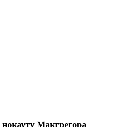
я нокауту Макгрегора