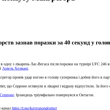
ств зазнав поразки за 40 секунд у голов
 одну з лікарень Лас-Вегаса після поразки на турнірі UFC 246 в
PN
Аріель Хелвані
.
грегор провів удар ногою в голову суперника і добив його в парт
, що Серроне оглянули в лікарні і відразу відпустили. За його с
з Серроне
. Ірландець тріумфально повернувся в Октагон.
ш канал
https://t.me/korrespondentnet