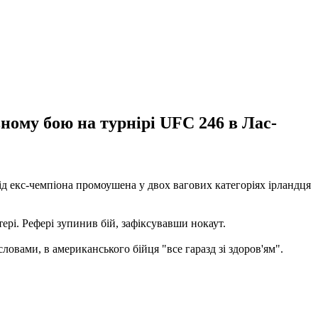
ному бою на турнірі UFC 246 в Лас-
ід екс-чемпіона промоушена у двох вагових категоріях ірландця
ері. Рефері зупинив бій, зафіксувавши нокаут.
ловами, в американського бійця "все гаразд зі здоров'ям".