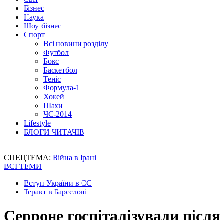
Бізнес
Наука
Шоу-бізнес
Спорт
Всі новини розділу
Футбол
Бокс
Баскетбол
Теніс
Формула-1
Хокей
Шахи
ЧС-2014
Lifestyle
БЛОГИ ЧИТАЧІВ
СПЕЦТЕМА:
Війна в Ірані
ВСІ ТЕМИ
Вступ України в ЄС
Теракт в Барселоні
Серроне госпіталізували післ