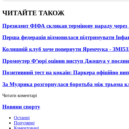
ЧИТАЙТЕ ТАКОЖ
Президент ФІФА скликав термінову нараду через 
Перша федерація відмовилася підтримувати Інфа
Колишній клуб хоче повернути Яремчука - ЗМІ
53
Промоутер Ф’юрі оцінив виступ Джошуа у поєди
Позитивний тест на кокаїн: Паркера офіційно ви
За Мудрика розгорнулася боротьба між трьома 
Читати коментарі
Новини спорту
Останні
Популярні
Коментовані