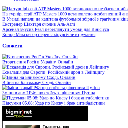
На турнірі серії ATP Masters 1000 встановлено незбагненний а
В Уганді напали на капітана футбольної збірної з трагічним кін
Екстренер Шахтаря очолив Аль-Аглі
Арсенал змусив Реал переглянути умови для Вінісіуса
Конор Макгрегор переніс хірургічне втручання
Сюжети
Вторгнення Росії в Україну. Онлайн
Ескалація для Європи. Російський дрон в Лейпцигу
Війна на Близькому Сході. Онлайн
Зміни в армії РФ: що стоїть за рішенням Путіна
Підсумки 05.08: Удар по Києву і брак антибалістики