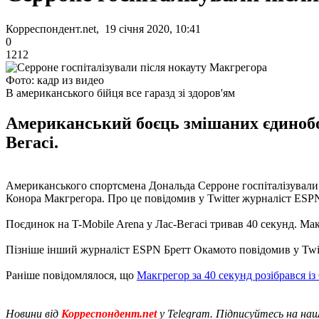
Корреспондент.net, 19 січня 2020, 10:41
0
1212
Фото: кадр из видео
В американського бійця все гаразд зі здоров'ям
Американський боєць змішаних єдинобор
Вегасі.
Американського спортсмена Дональда Серроне госпіталізували в
Конора Макгрегора. Про це повідомив у Twitter журналіст ES
Поєдинок на T-Mobile Arena у Лас-Вегасі тривав 40 секунд. Мак
Пізніше інший журналіст ESPN Бретт Окамото повідомив у Twitter
Раніше повідомлялося, що
Макгрегор за 40 секунд розібрався і
Новини від
Корреспондент.net
у Telegram. Підписуйтесь на на