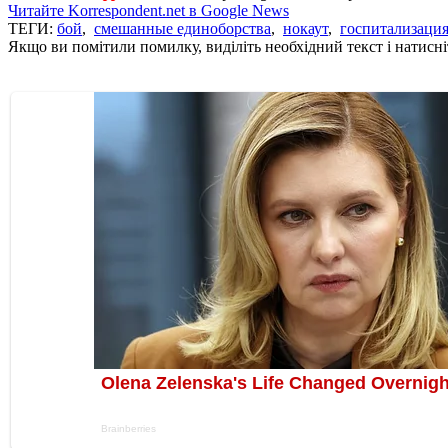
Читайте Korrespondent.net в Google News
ТЕГИ:
бой
,
смешанные единоборства
,
нокаут
,
госпитализаци
Якщо ви помітили помилку, виділіть необхідний текст і натисніт