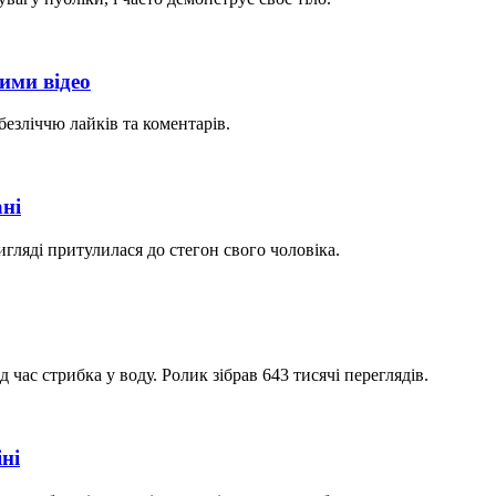
ими відео
езліччю лайків та коментарів.
ні
гляді притулилася до стегон свого чоловіка.
час стрибка у воду. Ролик зібрав 643 тисячі переглядів.
ні