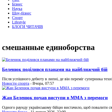
Бізнес
Наука
Шоу-бізнес
Спорт
Lifestyle
БЛОГИ ЧИТАЧІВ
смешанные единоборства
Беленюк поділився планами на найближчий бій
Після успішного дебюту в липні, де він переміг суперника тех
Новости спорта
- Вчора, 07:57
Жан Беленюк почав виступи в ММА з перемоги
Одного раунду українському бійцю вистачило, щоб повалити св
Новости бокса
- 11 липня 2026, 22:09