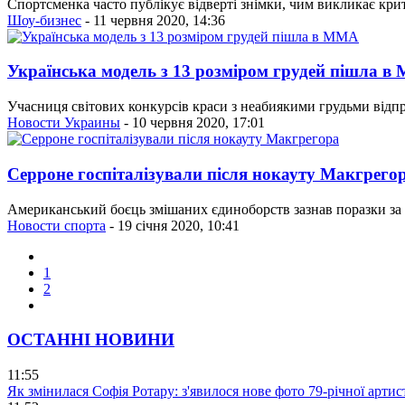
Спортсменка часто публікує відверті знімки, чим викликає кри
Шоу-бизнес
- 11 червня 2020, 14:36
Українська модель з 13 розміром грудей пішла 
Учасниця світових конкурсів краси з неабиякими грудьми відпр
Новости Украины
- 10 червня 2020, 17:01
Серроне госпіталізували після нокауту Макгрего
Американський боєць змішаних єдиноборств зазнав поразки за 
Новости спорта
- 19 січня 2020, 10:41
1
2
ОСТАННІ НОВИНИ
11:55
Як змінилася Софія Ротару: з'явилося нове фото 79-річної артис