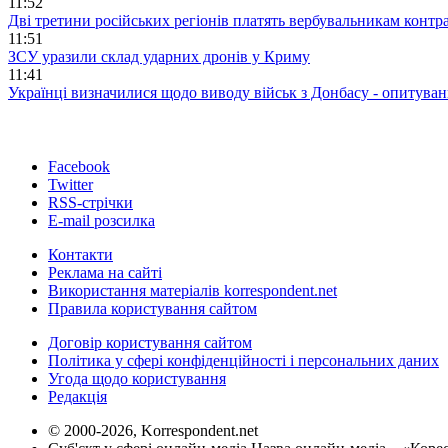
11:52
Дві третини російських регіонів платять вербувальникам контр
11:51
ЗСУ уразили склад ударних дронів у Криму
11:41
Українці визначилися щодо виводу військ з Донбасу - опитува
Facebook
Twitter
RSS-стрічки
E-mail розсилка
Контакти
Реклама на сайті
Використання матеріалів korrespondent.net
Правила користування сайтом
Договір користування сайтом
Політика у сфері конфіденційності і персональних даних
Угода щодо користування
Редакція
© 2000-2026, Korrespondent.net