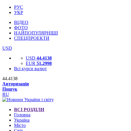
РУС
УКР
ВІДЕО
ФОТО
НАЙПОПУЛЯРНІШІ
СПЕЦПРОЕКТИ
USD
USD
44.4138
EUR
51.2998
Всі курси валют
44.4138
Авторизація
Пошук
RU
ВСІ РОЗДІЛИ
Головна
Україна
Місто
Світ