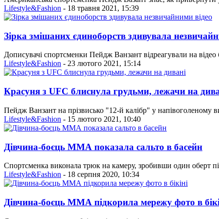
Lifestyle&Fashion
- 18 травня 2021, 15:39
Зірка змішаних єдиноборств здивувала незвичайн
Дописувачі спортсменки Пейдж Ванзант відреагували на відео б
Lifestyle&Fashion
- 23 лютого 2021, 15:14
Красуня з UFC блиснула грудьми, лежачи на дива
Пейдж Ванзант на прізвисько "12-й калібр" у напівоголеному ви
Lifestyle&Fashion
- 15 лютого 2021, 10:40
Дівчина-боєць ММА показала сальто в басейн
Спортсменка виконала трюк на камеру, зробивши один оберт під 
Lifestyle&Fashion
- 18 серпня 2020, 10:34
Дівчина-боєць ММА підкорила мережу фото в бікі