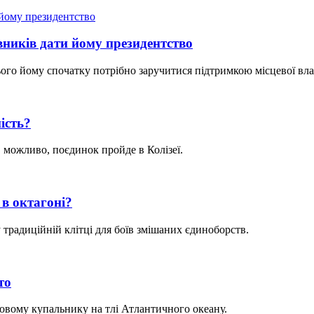
ників дати йому президентство
ього йому спочатку потрібно заручитися підтримкою місцевої вла
ість?
 можливо, поєдинок пройде в Колізеї.
 в октагоні?
традиційній клітці для боїв змішаних єдиноборств.
то
вому купальнику на тлі Атлантичного океану.