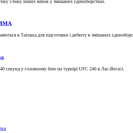
тику з боку інших жінок у змішаних єдиноборствах.
в ММА
авиться в Таїланд для підготовки і дебюту в змішаних єдиноборс
ра
40 секунд у головному бою на турнірі UFC 246 в Лас-Вегасі.
тки