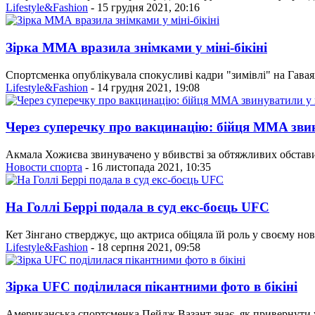
Lifestyle&Fashion
- 15 грудня 2021, 20:16
Зірка ММА вразила знімками у міні-бікіні
Спортсменка опублікувала спокусливі кадри "зимівлі" на Гава
Lifestyle&Fashion
- 14 грудня 2021, 19:08
Через суперечку про вакцинацію: бійця MMA звин
Акмала Хожиєва звинувачено у вбивстві за обтяжливих обставин
Новости спорта
- 16 листопада 2021, 10:35
На Голлі Беррі подала в суд екс-боєць UFC
Кет Зінгано стверджує, що актриса обіцяла їй роль у своєму нов
Lifestyle&Fashion
- 18 серпня 2021, 09:58
Зірка UFC поділилася пікантними фото в бікіні
Американська спортсменка Пейдж Вазант знає, як привернути ув