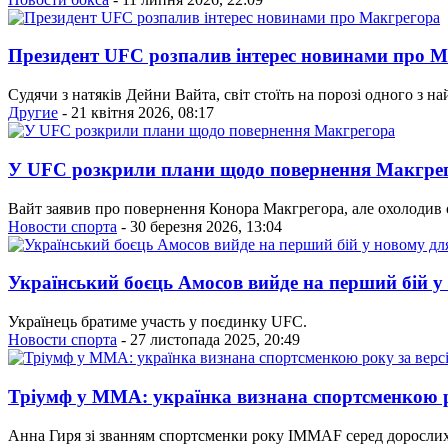
Президент UFC розпалив інтерес новинами про 
Судячи з натяків Дейни Вайта, світ стоїть на порозі одного з 
Другие
- 21 квітня 2026, 08:17
У UFC розкрили плани щодо повернення Макгре
Вайт заявив про повернення Конора Макгрегора, але охолодив 
Новости спорта
- 30 березня 2026, 13:04
Український боєць Амосов вийде на перший бій у 
Українець братиме участь у поєдинку UFC.
Новости спорта
- 27 листопада 2025, 20:49
Тріумф у ММА: українка визнана спортсменкою 
Анна Гиря зі званням спортсменки року IMMAF серед дорослих