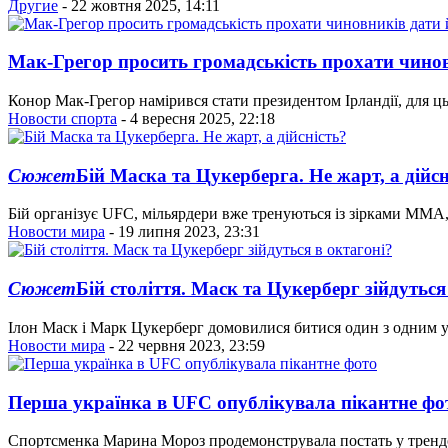
Другие
- 22 жовтня 2025, 14:11
Мак-Грегор просить громадськість прохати чинов
Конор Мак-Грегор намірився стати президентом Ірландії, для ц
Новости спорта
- 4 вересня 2025, 22:18
Сюжет
Бій Маска та Цукерберга. Не жарт, а дійсн
Бій організує UFC, мільярдери вже тренуються із зірками ММА,
Новости мира
- 19 липня 2023, 23:31
Сюжет
Бій століття. Маск та Цукерберг зійдуться
Ілон Маск і Марк Цукерберг домовилися битися один з одним у 
Новости мира
- 22 червня 2023, 23:59
Перша українка в UFC опублікувала пікантне фо
Спортсменка Марина Мороз продемонструвала постать у трендо