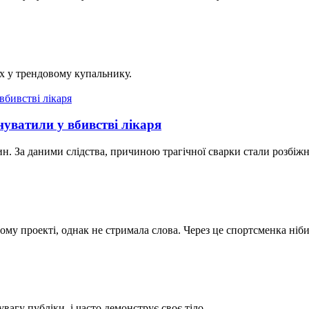
ях у трендовому купальнику.
уватили у вбивстві лікаря
. За даними слідства, причиною трагічної сварки стали розбіжн
ому проекті, однак не стримала слова. Через це спортсменка ніби
агу публіки, і часто демонструє своє тіло.