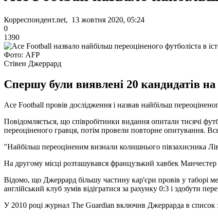
Корреспондент.net, 13 жовтня 2020, 05:24
0
1390
Фото: AFP
Стівен Джеррард
Спершу були виявлені 20 кандидатів на
Ace Football провів дослідження і назвав найбільш переоціненог
Повідомляється, що співробітники видання опитали тисячі футб
переоціненого гравця, потім провели повторне опитування. Всь
"Найбільш переоціненим визнали колишнього півзахисника Ліверп
На другому місці розташувався французький хавбек Манчестер Юн
Відомо, що Джеррард більшу частину кар'єри провів у таборі ме
англійський клуб зумів відігратися за рахунку 0:3 і здобути пере
У 2010 році журнал The Guardian включив Джеррарда в список зб