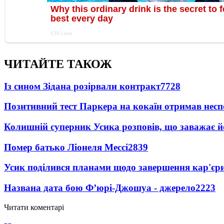
ЧИТАЙТЕ ТАКОЖ
Із сином Зідана розірвали контракт
7728
Позитивний тест Паркера на кокаїн отримав несп
Колишній суперник Усика розповів, що заважає 
Помер батько Ліонеля Мессі
2839
Усик поділився планами щодо завершення кар'єр
Названа дата бою Ф’юрі-Джошуа - джерело
2223
Читати коментарі