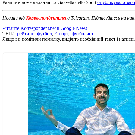
Раніше відоме видання La Gazzetta dello Sport
опублікувало зарп
Новини від
Корреспондент.net
в Telegram. Підписуйтесь на на
Читайте Korrespondent.net в Google News
ТЕГИ:
рейтинг
,
футбол
,
Спорт
,
футболист
Якщо ви помітили помилку, виділіть необхідний текст і натисніт