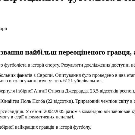
 звання найбільш переоціненого гравця, 
о футболіста в історії спорту. Результати дослідження доступні н
ольних фанатів з Європи. Опитування було проведено в два етап
ого в голосуванні взяв участь 6121 уболівальник.
уля і збірної Англії Стівена Джеррарда. 23,5 відсотків респонд
айтед Поль Погба (22 відсотки). Триразовий чемпіон світу в скл
рсисайдців. У сезоні-2004/2005 разом з командою він завоював к
могу в серії післяматчевих пенальті.
ірної найкращих гравців в історії футболу.