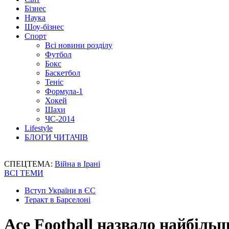
Бізнес
Наука
Шоу-бізнес
Спорт
Всі новини розділу
Футбол
Бокс
Баскетбол
Теніс
Формула-1
Хокей
Шахи
ЧС-2014
Lifestyle
БЛОГИ ЧИТАЧІВ
СПЕЦТЕМА:
Війна в Ірані
ВСІ ТЕМИ
Вступ України в ЄС
Теракт в Барселоні
Ace Football назвало найбільш