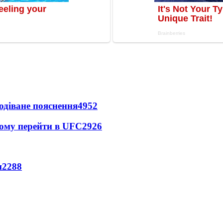
одіване пояснення
4952
йому перейти в UFC
2926
и
2288