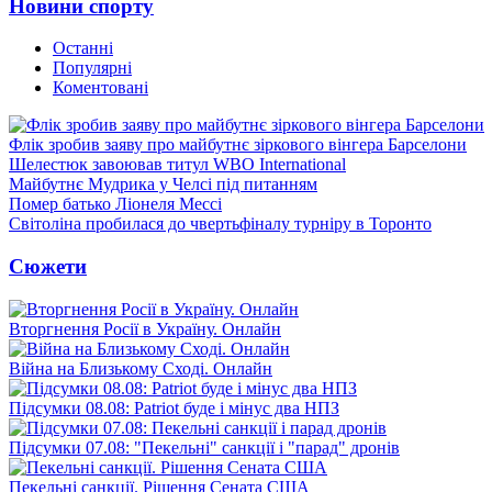
Новини спорту
Останні
Популярні
Коментовані
Флік зробив заяву про майбутнє зіркового вінгера Барселони
Шелестюк завоював титул WBO International
Майбутнє Мудрика у Челсі під питанням
Помер батько Ліонеля Мессі
Світоліна пробилася до чвертьфіналу турніру в Торонто
Сюжети
Вторгнення Росії в Україну. Онлайн
Війна на Близькому Сході. Онлайн
Підсумки 08.08: Patriot буде і мінус два НПЗ
Підсумки 07.08: "Пекельні" санкції і "парад" дронів
Пекельні санкції. Рішення Сената США