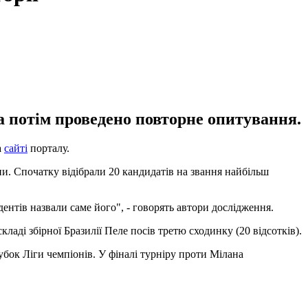
а потім проведено повторне опитування.
а
сайті
порталу.
и. Спочатку відібрали 20 кандидатів на звання найбільш
ентів назвали саме його", - говорять автори дослідження.
аді збірної Бразилії Пеле посів третю сходинку (20 відсотків).
убок Ліги чемпіонів. У фіналі турніру проти Мілана