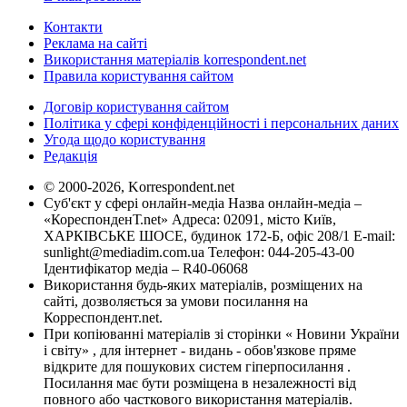
Контакти
Реклама на сайті
Використання матеріалів korrespondent.net
Правила користування сайтом
Договір користування сайтом
Політика у сфері конфіденційності і персональних даних
Угода щодо користування
Редакція
© 2000-2026, Korrespondent.net
Суб'єкт у сфері онлайн-медіа Назва онлайн-медіа –
«КореспонденТ.net» Адреса: 02091, місто Київ,
ХАРКІВСЬКЕ ШОСЕ, будинок 172-Б, офіс 208/1 E-mail:
sunlight@mediadim.com.ua
Телефон: 044-205-43-00
Ідентифікатор медіа – R40-06068
Використання будь-яких матеріалів, розміщених на
сайті, дозволяється за умови посилання на
Корреспондент.net.
При копіюванні матеріалів зі сторінки « Новини України
і світу» , для інтернет - видань - обов'язкове пряме
відкрите для пошукових систем гіперпосилання .
Посилання має бути розміщена в незалежності від
повного або часткового використання матеріалів.