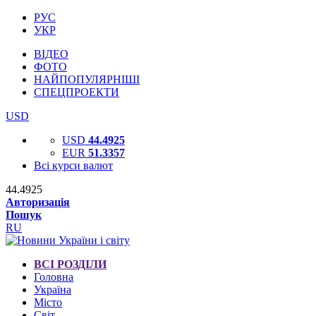
РУС
УКР
ВІДЕО
ФОТО
НАЙПОПУЛЯРНІШІ
СПЕЦПРОЕКТИ
USD
USD
44.4925
EUR
51.3357
Всі курси валют
44.4925
Авторизація
Пошук
RU
ВСІ РОЗДІЛИ
Головна
Україна
Місто
Світ