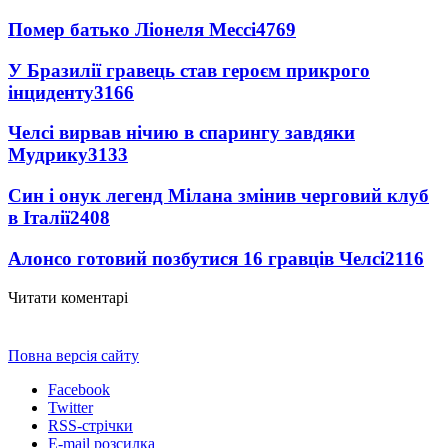
Помер батько Ліонеля Мессі
4769
У Бразилії гравець став героєм прикрого
інциденту
3166
Челсі вирвав нічию в спарингу завдяки
Мудрику
3133
Син і онук легенд Мілана змінив черговий клуб
в Італії
2408
Алонсо готовий позбутися 16 гравців Челсі
2116
Читати коментарі
Повна версія сайту
Facebook
Twitter
RSS-стрічки
E-mail розсилка