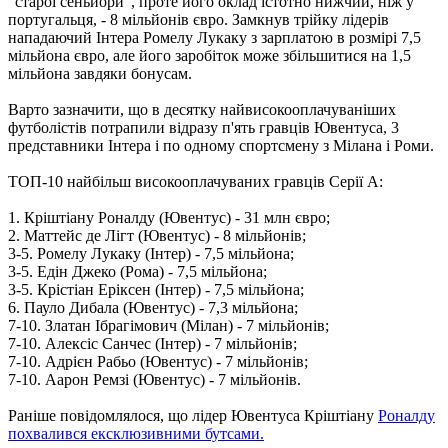
"старої сеньйори", проте його оклад істотно нижчий, ніж у
португальця, - 8 мільйонів євро. Замкнув трійку лідерів
нападаючий Інтера Ромелу Лукаку з зарплатою в розмірі 7,5
мільйона євро, але його заробіток може збільшитися на 1,5
мільйона завдяки бонусам.
Варто зазначити, що в десятку найвисокооплачуваніших
футболістів потрапили відразу п'ять гравців Ювентуса, 3
представники Інтера і по одному спортсмену з Мілана і Роми.
ТОП-10 найбільш високооплачуваних гравців Серії А:
1. Кріштіану Роналду (Ювентус) - 31 млн євро;
2. Маттейс де Лігт (Ювентус) - 8 мільйонів;
3-5. Ромелу Лукаку (Інтер) - 7,5 мільйона;
3-5. Едін Джеко (Рома) - 7,5 мільйона;
3-5. Крістіан Еріксен (Інтер) - 7,5 мільйона;
6. Пауло Дибала (Ювентус) - 7,3 мільйона;
7-10. Златан Ібрагімович (Мілан) - 7 мільйонів;
7-10. Алексіс Санчес (Інтер) - 7 мільйонів;
7-10. Адрієн Рабьо (Ювентус) - 7 мільйонів;
7-10. Аарон Ремзі (Ювентус) - 7 мільйонів.
Раніше повідомлялося, що лідер Ювентуса Кріштіану
Роналду
похвалився ексклюзивними бутсами.