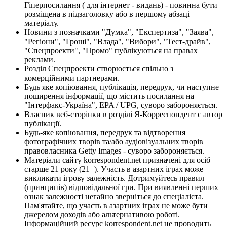
Гіперпосилання ( для інтернет - видань) - повинна бути
розміщена в підзаголовку або в першому абзаці
матеріалу.
Новини з позначками "Думка", "Експертиза", "Заява",
"Регіони", "Гроші", "Влада", "Вибори", "Тест-драйв",
"Спецпроекти", "Промо" публікуються на правах
реклами.
Розділ Спецпроекти створюється спільно з
комерційними партнерами.
Будь яке копіювання, публікація, передрук, чи наступне
поширення інформації, що містить посилання на
"Інтерфакс-Україна", EPA / UPG, суворо забороняється.
Власник веб-сторінки в розділі Я-Корреспондент є автор
публікації.
Будь-яке копіювання, передрук та відтворення
фотографічних творів та/або аудіовізуальних творів
правовласника Getty Images - суворо забороняється.
Матеріали сайту korrespondent.net призначені для осіб
старше 21 року (21+). Участь в азартних іграх може
викликати ігрову залежність. Дотримуйтесь правил
(принципів) відповідальної гри. При виявленні перших
ознак залежності негайно зверніться до спеціаліста.
Пам'ятайте, що участь в азартних іграх не може бути
джерелом доходів або альтернативою роботі.
Інформаційний ресурс korrespondent.net не проводить