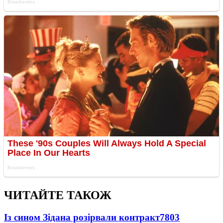
ЧИТАЙТЕ ТАКОЖ
Із сином Зідана розірвали контракт
7803