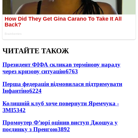
ЧИТАЙТЕ ТАКОЖ
Президент ФІФА скликав термінову нараду
через кризову ситуацію
6763
Перша федерація відмовилася підтримувати
Інфантіно
6224
Колишній клуб хоче повернути Яремчука -
ЗМІ
5342
Промоутер Ф’юрі оцінив виступ Джошуа у
поєдинку з Пренгою
3892