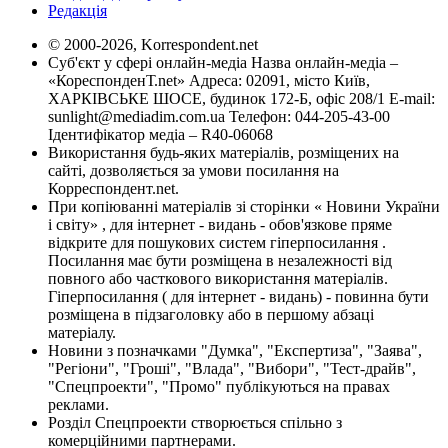
Редакція
© 2000-2026, Korrespondent.net
Суб'єкт у сфері онлайн-медіа Назва онлайн-медіа –
«КореспонденТ.net» Адреса: 02091, місто Київ,
ХАРКІВСЬКЕ ШОСЕ, будинок 172-Б, офіс 208/1 E-mail:
sunlight@mediadim.com.ua
Телефон: 044-205-43-00
Ідентифікатор медіа – R40-06068
Використання будь-яких матеріалів, розміщених на
сайті, дозволяється за умови посилання на
Корреспондент.net.
При копіюванні матеріалів зі сторінки « Новини України
і світу» , для інтернет - видань - обов'язкове пряме
відкрите для пошукових систем гіперпосилання .
Посилання має бути розміщена в незалежності від
повного або часткового використання матеріалів.
Гіперпосилання ( для інтернет - видань) - повинна бути
розміщена в підзаголовку або в першому абзаці
матеріалу.
Новини з позначками "Думка", "Експертиза", "Заява",
"Регіони", "Гроші", "Влада", "Вибори", "Тест-драйв",
"Спецпроекти", "Промо" публікуються на правах
реклами.
Розділ Спецпроекти створюється спільно з
комерційними партнерами.