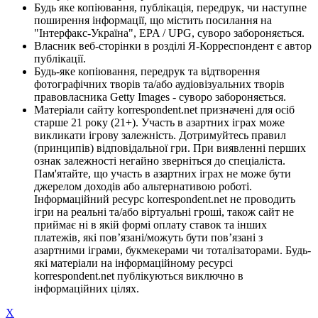
Будь яке копіювання, публікація, передрук, чи наступне
поширення інформації, що містить посилання на
"Інтерфакс-Україна", EPA / UPG, суворо забороняється.
Власник веб-сторінки в розділі Я-Корреспондент є автор
публікації.
Будь-яке копіювання, передрук та відтворення
фотографічних творів та/або аудіовізуальних творів
правовласника Getty Images - суворо забороняється.
Матеріали сайту korrespondent.net призначені для осіб
старше 21 року (21+). Участь в азартних іграх може
викликати ігрову залежність. Дотримуйтесь правил
(принципів) відповідальної гри. При виявленні перших
ознак залежності негайно зверніться до спеціаліста.
Пам'ятайте, що участь в азартних іграх не може бути
джерелом доходів або альтернативою роботі.
Інформаційний ресурс korrespondent.net не проводить
ігри на реальні та/або віртуальні гроші, також сайт не
приймає ні в якій формі оплату ставок та інших
платежів, які пов’язані/можуть бути пов’язані з
азартними іграми, букмекерами чи тоталізаторами. Будь-
які матеріали на інформаційному ресурсі
korrespondent.net публікуються виключно в
інформаційних цілях.
X