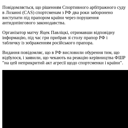
Повідомляється, що рішенням Спортивного арбітражного суду
в Лозанні (CAS) спортсменам з РФ два роки заборонено
виступати під прапором країни через порушення
антидопінгового законодавства.
Організатор матчу Яцек Павліцкі, отримавши відповідну
інформацію, під час гри прибрав зі столу прапор РФ і
табличку із зображенням російського прапора.
Видання повідомляє, що в РФ висловили обурення тим, що
відбулося, і заявили, що чекають на реакцію керівництва ФШР
"на цей неприкритий акт агресії щодо спортсменки і країни".