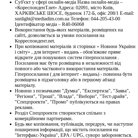
Суб'єкт у сфері онлайн-медіа Назва онлайн-медіа –
«КореспонденТ.net» Адреса: 02091, місто Київ,
ХАРКІВСЬКЕ ШОСЕ, будинок 172-Б, офіс 208/1 E-mail:
sunlight@mediadim.com.ua
Телефон: 044-205-43-00
Ідентифікатор медіа – R40-06068
Використання будь-яких матеріалів, розміщених на
сайті, дозволяється за умови посилання на
Корреспондент.net.
При копіюванні матеріалів зі сторінки « Новини України
і світу» , для інтернет - видань - обов'язкове пряме
відкрите для пошукових систем гіперпосилання .
Посилання має бути розміщена в незалежності від
повного або часткового використання матеріалів.
Гіперпосилання ( для інтернет - видань) - повинна бути
розміщена в підзаголовку або в першому абзаці
матеріалу.
Новини з позначками "Думка", "Експертиза", "Заява",
"Регіони", "Гроші", "Влада", "Вибори", "Тест-драйв",
"Спецпроекти", "Промо" публікуються на правах
реклами.
Розділ Спецпроекти створюється спільно з
комерційними партнерами.
Будь яке копіювання, публікація, передрук, чи наступне
поширення інформації, що містить посилання на
"Інтерфакс-Україна", EPA / UPG, суворо забороняється.