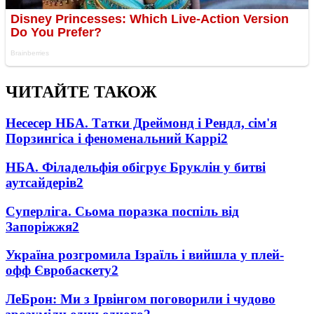
ЧИТАЙТЕ ТАКОЖ
Несесер НБА. Татки Дреймонд і Рендл, сім'я
Порзингіса і феноменальний Каррі
2
НБА. Філадельфія обігрує Бруклін у битві
аутсайдерів
2
Суперліга. Сьома поразка поспіль від
Запоріжжя
2
Україна розгромила Ізраїль і вийшла у плей-
офф Євробаскету
2
ЛеБрон: Ми з Ірвінгом поговорили і чудово