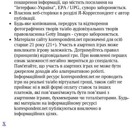
поширення інформації, що містить посилання на
"Інтерфакс-Україна", EPA / UPG, суворо забороняється.
Власник веб-сторінки в розділі Я-Корреспондент є автор
публікації.
Будь-яке копіювання, передрук та відтворення
фотографічних творів та/або аудіовізуальних творів
правовласника Getty Images - суворо забороняється.
Матеріали сайту korrespondent.net призначені для осіб
старше 21 року (21+). Участь в азартних іграх може
викликати ігрову залежність. Дотримуйтесь правил
(принципів) відповідальної гри. При виявленні перших
ознак залежності негайно зверніться до спеціаліста.
Пам'ятайте, що участь в азартних іграх не може бути
джерелом доходів або альтернативою роботі.
Інформаційний ресурс korrespondent.net не проводить
ігри на реальні та/або віртуальні гроші, також сайт не
приймає ні в якій формі оплату ставок та інших
платежів, які пов’язані/можуть бути пов’язані з
азартними іграми, букмекерами чи тоталізаторами. Будь-
які матеріали на інформаційному ресурсі
korrespondent.net публікуються виключно в
інформаційних цілях.
X