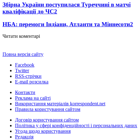
Збірна України поступилася Туреччині в матчі
кваліфікації до ЧС
2
НБА: перемоги Індіани, Атланти та Міннесоти
2
Читати коментарі
Повна версія сайту
Facebook
Twitter
RSS-стрічки
E-mail розсилка
Контакти
Реклама на сайті
Використання матеріалів korrespondent.net
Правила користування сайтом
Договір користування сайтом
Політика у сфері конфіденційності і персональних даних
Угода щодо користування
Редакція