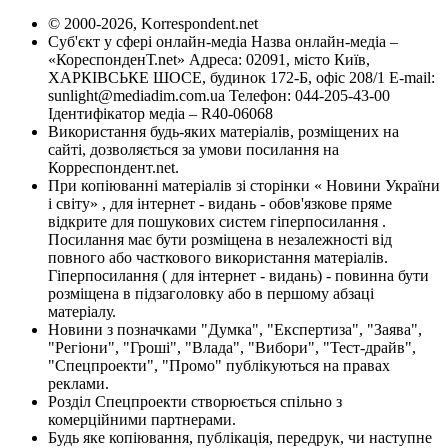
© 2000-2026, Korrespondent.net
Суб'єкт у сфері онлайн-медіа Назва онлайн-медіа –
«КореспонденТ.net» Адреса: 02091, місто Київ,
ХАРКІВСЬКЕ ШОСЕ, будинок 172-Б, офіс 208/1 E-mail:
sunlight@mediadim.com.ua
Телефон: 044-205-43-00
Ідентифікатор медіа – R40-06068
Використання будь-яких матеріалів, розміщених на
сайті, дозволяється за умови посилання на
Корреспондент.net.
При копіюванні матеріалів зі сторінки « Новини України
і світу» , для інтернет - видань - обов'язкове пряме
відкрите для пошукових систем гіперпосилання .
Посилання має бути розміщена в незалежності від
повного або часткового використання матеріалів.
Гіперпосилання ( для інтернет - видань) - повинна бути
розміщена в підзаголовку або в першому абзаці
матеріалу.
Новини з позначками "Думка", "Експертиза", "Заява",
"Регіони", "Гроші", "Влада", "Вибори", "Тест-драйв",
"Спецпроекти", "Промо" публікуються на правах
реклами.
Розділ Спецпроекти створюється спільно з
комерційними партнерами.
Будь яке копіювання, публікація, передрук, чи наступне