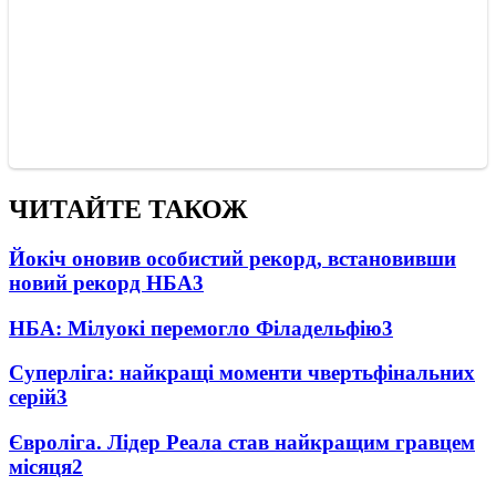
ЧИТАЙТЕ ТАКОЖ
Йокіч оновив особистий рекорд, встановивши
новий рекорд НБА
3
НБА: Мілуокі перемогло Філадельфію
3
Суперліга: найкращі моменти чвертьфінальних
серій
3
Євроліга. Лідер Реала став найкращим гравцем
місяця
2