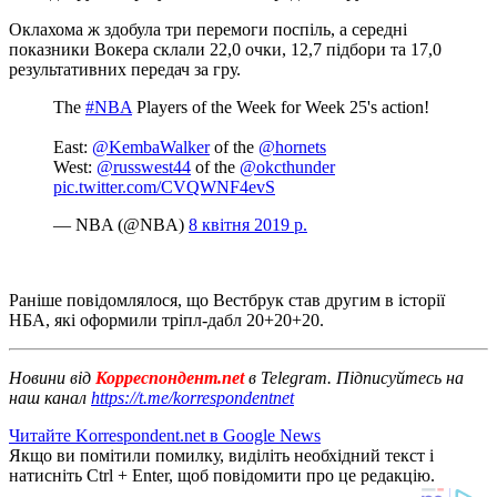
Оклахома ж здобула три перемоги поспіль, а середні
показники Вокера склали 22,0 очки, 12,7 підбори та 17,0
результативних передач за гру.
The
#NBA
Players of the Week for Week 25's action!
East:
@KembaWalker
of the
@hornets
West:
@russwest44
of the
@okcthunder
pic.twitter.com/CVQWNF4evS
— NBA (@NBA)
8 квітня 2019 р.
Раніше повідомлялося, що Вестбрук став другим в історії
НБА, які оформили тріпл-дабл 20+20+20.
Новини від
Корреспондент.net
в Telegram. Підписуйтесь на
наш канал
https://t.me/korrespondentnet
Читайте Korrespondent.net в Google News
Якщо ви помітили помилку, виділіть необхідний текст і
натисніть Ctrl + Enter, щоб повідомити про це редакцію.