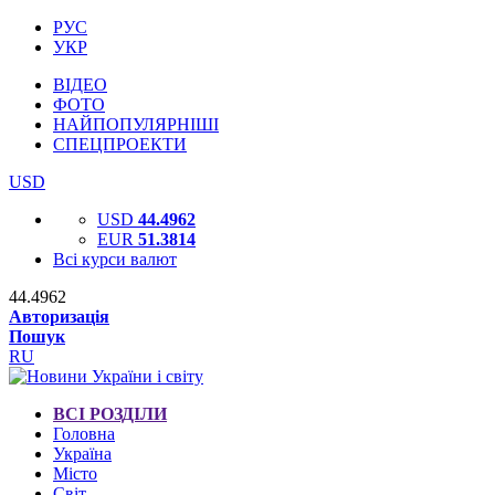
РУС
УКР
ВІДЕО
ФОТО
НАЙПОПУЛЯРНІШІ
СПЕЦПРОЕКТИ
USD
USD
44.4962
EUR
51.3814
Всі курси валют
44.4962
Авторизація
Пошук
RU
ВСІ РОЗДІЛИ
Головна
Україна
Місто
Світ