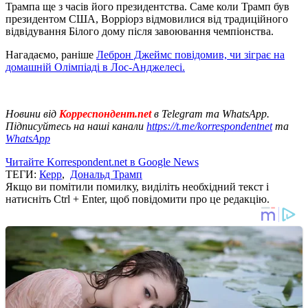
Трампа ще з часів його президентства. Саме коли Трамп був
президентом США, Ворріорз відмовилися від традиційного
відвідування Білого дому після завоювання чемпіонства.
Нагадаємо, раніше
Леброн Джеймс повідомив, чи зіграє на
домашній Олімпіаді в Лос-Анджелесі.
Новини від
Корреспондент.net
в Telegram та WhatsApp.
Підписуйтесь на наші канали
https://t.me/korrespondentnet
та
WhatsApp
Читайте Korrespondent.net в Google News
ТЕГИ:
Керр
,
Дональд Трамп
Якщо ви помітили помилку, виділіть необхідний текст і
натисніть Ctrl + Enter, щоб повідомити про це редакцію.