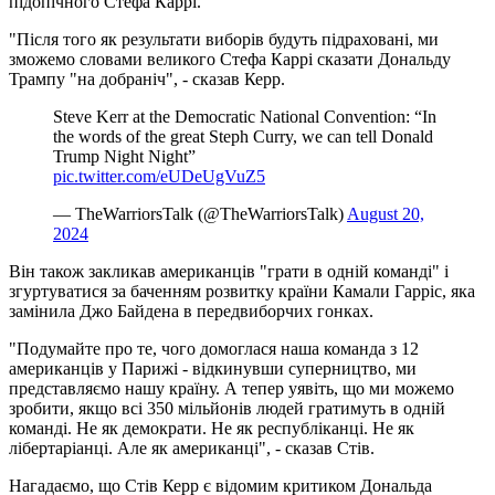
підопічного Стефа Каррі.
"Після того як результати виборів будуть підраховані, ми
зможемо словами великого Стефа Каррі сказати Дональду
Трампу "на добраніч", - сказав Керр.
Steve Kerr at the Democratic National Convention: “In
the words of the great Steph Curry, we can tell Donald
Trump Night Night”
pic.twitter.com/eUDeUgVuZ5
— TheWarriorsTalk (@TheWarriorsTalk)
August 20,
2024
Він також закликав американців "грати в одній команді" і
згуртуватися за баченням розвитку країни Камали Гарріс, яка
замінила Джо Байдена в передвиборчих гонках.
"Подумайте про те, чого домоглася наша команда з 12
американців у Парижі - відкинувши суперництво, ми
представляємо нашу країну. А тепер уявіть, що ми можемо
зробити, якщо всі 350 мільйонів людей гратимуть в одній
команді. Не як демократи. Не як республіканці. Не як
лібертаріанці. Але як американці", - сказав Стів.
Нагадаємо, що Стів Керр є відомим критиком Дональда