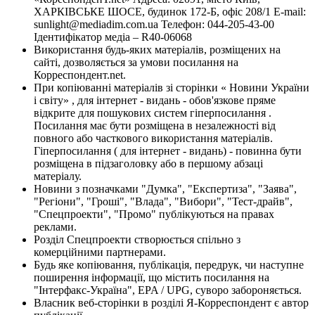
ХАРКІВСЬКЕ ШОСЕ, будинок 172-Б, офіс 208/1 E-mail:
sunlight@mediadim.com.ua
Телефон: 044-205-43-00
Ідентифікатор медіа – R40-06068
Використання будь-яких матеріалів, розміщених на
сайті, дозволяється за умови посилання на
Корреспондент.net.
При копіюванні матеріалів зі сторінки « Новини України
і світу» , для інтернет - видань - обов'язкове пряме
відкрите для пошукових систем гіперпосилання .
Посилання має бути розміщена в незалежності від
повного або часткового використання матеріалів.
Гіперпосилання ( для інтернет - видань) - повинна бути
розміщена в підзаголовку або в першому абзаці
матеріалу.
Новини з позначками "Думка", "Експертиза", "Заява",
"Регіони", "Гроші", "Влада", "Вибори", "Тест-драйв",
"Спецпроекти", "Промо" публікуються на правах
реклами.
Розділ Спецпроекти створюється спільно з
комерційними партнерами.
Будь яке копіювання, публікація, передрук, чи наступне
поширення інформації, що містить посилання на
"Інтерфакс-Україна", EPA / UPG, суворо забороняється.
Власник веб-сторінки в розділі Я-Корреспондент є автор