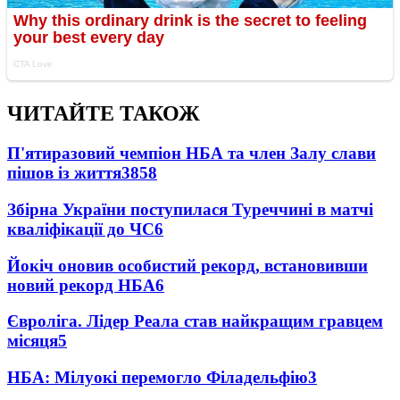
ЧИТАЙТЕ ТАКОЖ
П'ятиразовий чемпіон НБА та член Залу слави
пішов із життя
3858
Збірна України поступилася Туреччині в матчі
кваліфікації до ЧС
6
Йокіч оновив особистий рекорд, встановивши
новий рекорд НБА
6
Євроліга. Лідер Реала став найкращим гравцем
місяця
5
НБА: Мілуокі перемогло Філадельфію
3