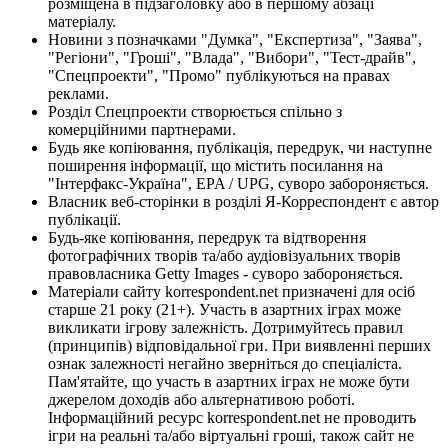
розміщена в підзаголовку або в першому абзаці
матеріалу.
Новини з позначками "Думка", "Експертиза", "Заява",
"Регіони", "Гроші", "Влада", "Вибори", "Тест-драйв",
"Спецпроекти", "Промо" публікуються на правах
реклами.
Розділ Спецпроекти створюється спільно з
комерційними партнерами.
Будь яке копіювання, публікація, передрук, чи наступне
поширення інформації, що містить посилання на
"Інтерфакс-Україна", EPA / UPG, суворо забороняється.
Власник веб-сторінки в розділі Я-Корреспондент є автор
публікації.
Будь-яке копіювання, передрук та відтворення
фотографічних творів та/або аудіовізуальних творів
правовласника Getty Images - суворо забороняється.
Матеріали сайту korrespondent.net призначені для осіб
старше 21 року (21+). Участь в азартних іграх може
викликати ігрову залежність. Дотримуйтесь правил
(принципів) відповідальної гри. При виявленні перших
ознак залежності негайно зверніться до спеціаліста.
Пам'ятайте, що участь в азартних іграх не може бути
джерелом доходів або альтернативою роботі.
Інформаційний ресурс korrespondent.net не проводить
ігри на реальні та/або віртуальні гроші, також сайт не