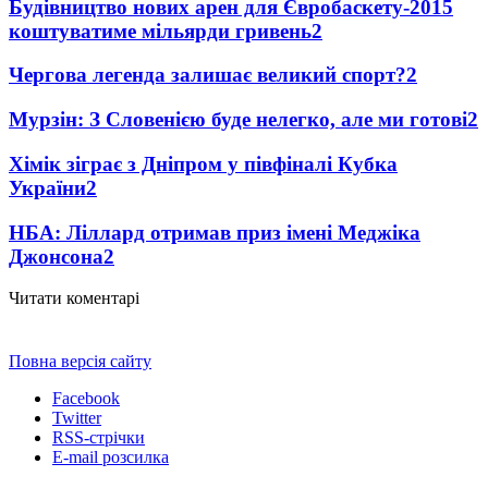
Будівництво нових арен для Євробаскету-2015
коштуватиме мільярди гривень
2
Чергова легенда залишає великий спорт?
2
Мурзін: З Словенією буде нелегко, але ми готові
2
Хімік зіграє з Дніпром у півфіналі Кубка
України
2
НБА: Ліллард отримав приз імені Меджіка
Джонсона
2
Читати коментарі
Повна версія сайту
Facebook
Twitter
RSS-стрічки
E-mail розсилка