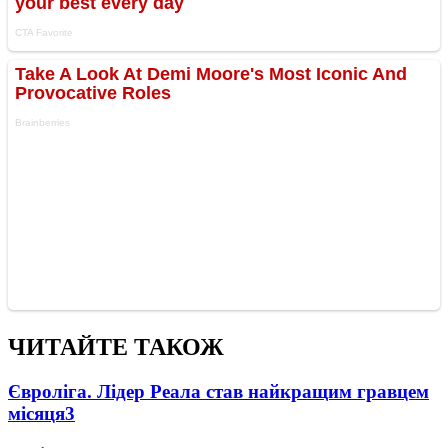
ЧИТАЙТЕ ТАКОЖ
Євроліга. Лідер Реала став найкращим гравцем
місяця
3