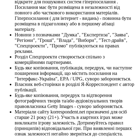
відкрите для пошукових систем гіперпосилання .
Посилання має бути розміщена в незалежності від
повного або часткового використання матеріалів.
Гіперпосилання ( для інтернет - видань) - повинна бути
розміщена в підзаголовку або в першому абзаці
матеріалу.
Новини з позначками "Думка", "Експертиза", "Заява",
"Регіони", "Гроші", "Влада", "Вибори", "Тест-драйв",
"Спецпроекти", "Промо" публікуються на правах
реклами.
Розділ Спецпроекти створюється спільно з
комерційними партнерами.
Будь яке копіювання, публікація, передрук, чи наступне
поширення інформації, що містить посилання на
"Інтерфакс-Україна", EPA / UPG, суворо забороняється.
Власник веб-сторінки в розділі Я-Корреспондент є автор
публікації.
Будь-яке копіювання, передрук та відтворення
фотографічних творів та/або аудіовізуальних творів
правовласника Getty Images - суворо забороняється.
Матеріали сайту korrespondent.net призначені для осіб
старше 21 року (21+). Участь в азартних іграх може
викликати ігрову залежність. Дотримуйтесь правил
(принципів) відповідальної гри. При виявленні перших
ознак залежності негайно зверніться до спеціаліста.