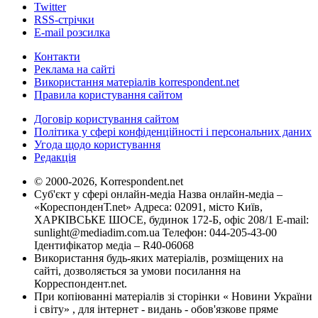
Twitter
RSS-стрічки
E-mail розсилка
Контакти
Реклама на сайті
Використання матеріалів korrespondent.net
Правила користування сайтом
Договір користування сайтом
Політика у сфері конфіденційності і персональних даних
Угода щодо користування
Редакція
© 2000-2026, Korrespondent.net
Суб'єкт у сфері онлайн-медіа Назва онлайн-медіа –
«КореспонденТ.net» Адреса: 02091, місто Київ,
ХАРКІВСЬКЕ ШОСЕ, будинок 172-Б, офіс 208/1 E-mail:
sunlight@mediadim.com.ua
Телефон: 044-205-43-00
Ідентифікатор медіа – R40-06068
Використання будь-яких матеріалів, розміщених на
сайті, дозволяється за умови посилання на
Корреспондент.net.
При копіюванні матеріалів зі сторінки « Новини України
і світу» , для інтернет - видань - обов'язкове пряме