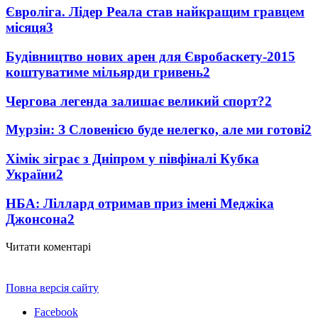
Євроліга. Лідер Реала став найкращим гравцем
місяця
3
Будівництво нових арен для Євробаскету-2015
коштуватиме мільярди гривень
2
Чергова легенда залишає великий спорт?
2
Мурзін: З Словенією буде нелегко, але ми готові
2
Хімік зіграє з Дніпром у півфіналі Кубка
України
2
НБА: Ліллард отримав приз імені Меджіка
Джонсона
2
Читати коментарі
Повна версія сайту
Facebook