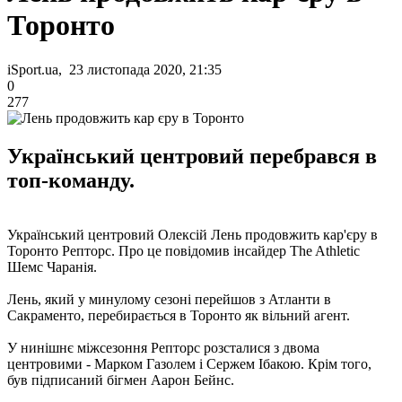
Торонто
iSport.ua, 23 листопада 2020, 21:35
0
277
Український центровий перебрався в
топ-команду.
Український центровий Олексій Лень продовжить кар'єру в
Торонто Репторс. Про це повідомив інсайдер The Athletic
Шемс Чаранія.
Лень, який у минулому сезоні перейшов з Атланти в
Сакраменто, перебирається в Торонто як вільний агент.
У нинішнє міжсезоння Репторс розсталися з двома
центровими - Марком Газолем і Сержем Ібакою. Крім того,
був підписаний бігмен Аарон Бейнс.