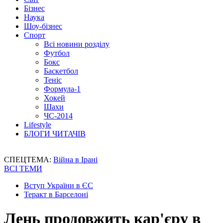
Бізнес
Наука
Шоу-бізнес
Спорт
Всі новини розділу
Футбол
Бокс
Баскетбол
Теніс
Формула-1
Хокей
Шахи
ЧС-2014
Lifestyle
БЛОГИ ЧИТАЧІВ
СПЕЦТЕМА:
Війна в Ірані
ВСІ ТЕМИ
Вступ України в ЄС
Теракт в Барселоні
Лень продовжить кар'єру в