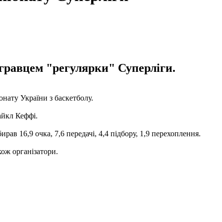
равцем "регулярки" Суперліги.
нату України з баскетболу.
айкл Кеффі.
рав 16,9 очка, 7,6 передачі, 4,4 підбору, 1,9 перехоплення.
кож організатори.