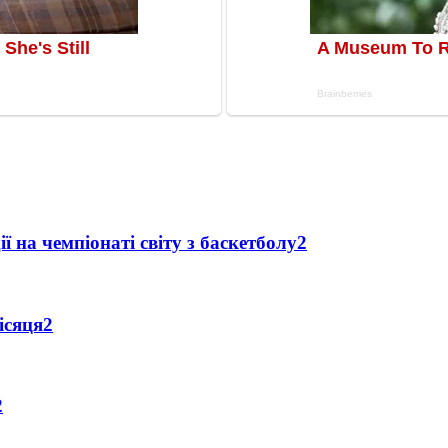
ї на чемпіонаті світу з баскетболу
2
ісяця
2
2