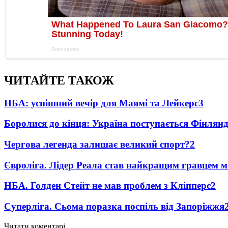
ЧИТАЙТЕ ТАКОЖ
НБА: успішний вечір для Маямі та Лейкерс
3
Боролися до кінця: Україна поступається Фінлянді
Чергова легенда залишає великий спорт?
2
Євроліга. Лідер Реала став найкращим гравцем м
НБА. Голден Стейт не мав проблем з Кліпперс
2
Суперліга. Сьома поразка поспіль від Запоріжжя
Читати коментарі