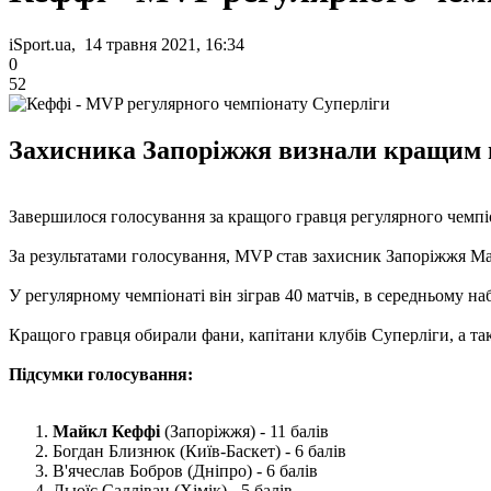
iSport.ua, 14 травня 2021, 16:34
0
52
Захисника Запоріжжя визнали кращим г
Завершилося голосування за кращого гравця регулярного чемпіо
За результатами голосування, MVP став захисник Запоріжжя М
У регулярному чемпіонаті він зіграв 40 матчів, в середньому наби
Кращого гравця обирали фани, капітани клубів Суперліги, а та
Підсумки голосування:
Майкл Кеффі
(Запоріжжя) - 11 балів
Богдан Близнюк (Київ-Баскет) - 6 балів
В'ячеслав Бобров (Дніпро) - 6 балів
Льюїс Салліван (Хімік) - 5 балів