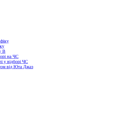
іку
у В
борі на ЧС
і у відборі ЧС
том від Юта Джаз