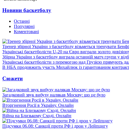
Новини баскетболу
Останні
Популярні
Коментовані
Тренер збірної України з баскетболу візьметься тренувати Бенф
Українські баскетболісти U-20 на Євро виграли золото дивізіон
Збірна України з баскетболу виграла останній матч групи у від
Українські баскетболісти з перемогою над Грузією прямують дал
В НБА продовжить участь Михайлюк із гарантованим контрак
Сюжети
Загадковий звук вибуху налякав Москву: що це було
Вторгнення Росії в Україну. Онлайн
Війна на Близькому Сході. Онлайн
Підсумки 06.08: Санкції проти РФ і дрон у Лейпцигу