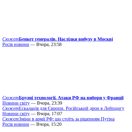
Сюжет
Бенкет генералів. Наслідки вибуху в Москві
Росія новини
— Вчора, 23:58
Сюжет
Брудні технології. Атаки РФ на вибори у Франції
Новини світу
— Вчора, 23:39
Сюжет
Ескалація для Європи. Російський дрон в Лейпцигу
Новини світу
— Вчора, 17:07
Сюжет
Зміни в армії РФ: що стоїть за рішенням Путіна
Росія новини
— Вчора, 15:20