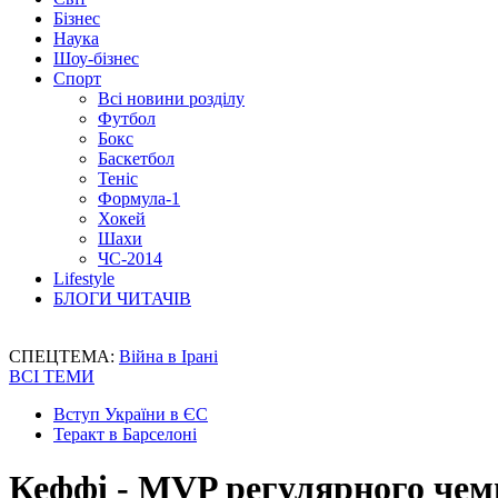
Бізнес
Наука
Шоу-бізнес
Спорт
Всі новини розділу
Футбол
Бокс
Баскетбол
Теніс
Формула-1
Хокей
Шахи
ЧС-2014
Lifestyle
БЛОГИ ЧИТАЧІВ
СПЕЦТЕМА:
Війна в Ірані
ВСІ ТЕМИ
Вступ України в ЄС
Теракт в Барселоні
Кеффі - MVP регулярного чем