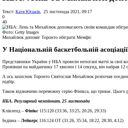
Текст:
Катя Юськів
, 25 листопада 2021, 09:17
0
40
Фото: Getty Images
Михайлюк допоміг Торонто обіграти Мемфіс
У Національній баскетбольній асоціації
Представники України у НБА провели непогані матчі за свої к
Провівши на майданчику 17 хвилин і 14 секунд, він набрав 12 о
А ось захисник Торонто Святослав Михайлюк розпочав поєдинок 
підбір.
Також відзначимо переможну серію Фінікса, що триває. Цього ра
НБА. Регулярний чемпіонат. 25 листопада
Клівленд –
Фінікс
115:120 (33:36, 33:25, 20:26, 29:33)
Індіана –
Лейкерс
116:124 OT (31:26, 35:34, 18:22, 28:30, 4:12)