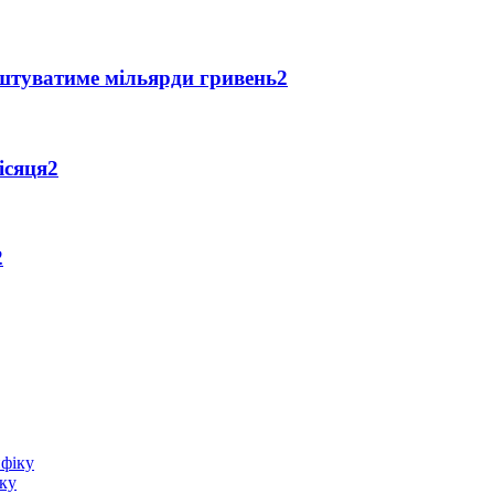
оштуватиме мільярди гривень
2
ісяця
2
2
іку