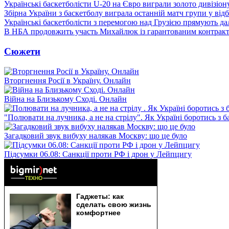
Українські баскетболісти U-20 на Євро виграли золото дивізіон
Збірна України з баскетболу виграла останній матч групи у від
Українські баскетболісти з перемогою над Грузією прямують дал
В НБА продовжить участь Михайлюк із гарантованим контрак
Сюжети
Вторгнення Росії в Україну. Онлайн
Війна на Близькому Сході. Онлайн
"Полювати на лучника, а не на стрілу". Як Україні боротись з 
Загадковий звук вибуху налякав Москву: що це було
Підсумки 06.08: Санкції проти РФ і дрон у Лейпцигу