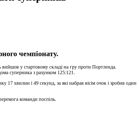
рного чемпіонату.
 вийшов у стартовому складі на гру проти Портленда.
дома суперника з рахунком 125:121.
17 хвилин і 49 секунд, за які набрав вісім очок і зробив один
 перемога команди поспіль.