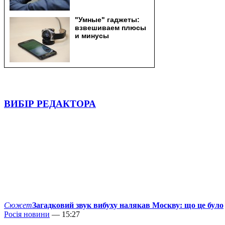
ВИБІР РЕДАКТОРА
Сюжет
Загадковий звук вибуху налякав Москву: що це було
Росія новини
— 15:27