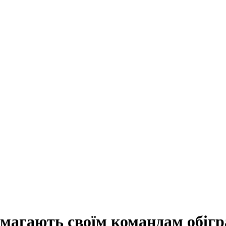
агають своїм командам обігр