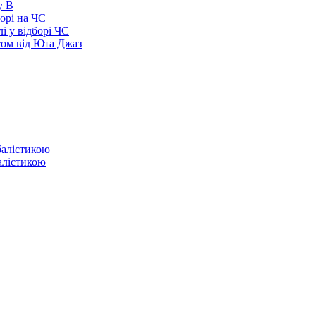
у В
борі на ЧС
і у відборі ЧС
том від Юта Джаз
балістикою