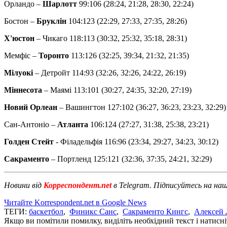
Орландо –
Шарлотт
99:106 (28:24, 21:28, 28:30, 22:24)
Бостон –
Бруклін
104:123 (22:29, 27:33, 27:35, 28:26)
Х'юстон
– Чикаго 118:113 (30:32, 25:32, 35:18, 28:31)
Мемфіс –
Торонто
113:126 (32:25, 39:34, 21:32, 21:35)
Мілуокі
– Детройт 114:93 (32:26, ​​32:26, ​​24:22, 26:19)
Міннесота
– Маямі 113:101 (30:27, 24:35, 32:20, 27:19)
Новий Орлеан
– Вашингтон 127:102 (36:27, 36:23, 23:23, 32:29)
Сан-Антоніо –
Атланта
106:124 (27:27, 31:38, 25:38, 23:21)
Голден Стейт
- Філадельфія 116:96 (23:34, 29:27, 34:23, 30:12)
Сакраменто
– Портленд 125:121 (32:36, 37:35, 24:21, 32:29)
Новини від
Корреспондент.net
в Telegram. Підписуйтесь на на
Читайте Korrespondent.net в Google News
ТЕГИ:
баскетбол
,
Финикс Санс
,
Сакраменто Кингс
,
Алексей 
Якщо ви помітили помилку, виділіть необхідний текст і натисніт