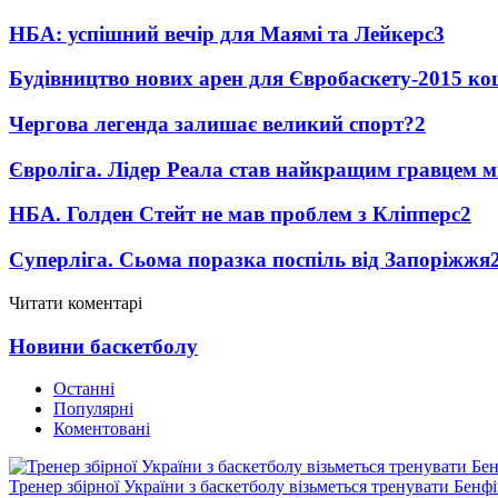
НБА: успішний вечір для Маямі та Лейкерс
3
Будівництво нових арен для Євробаскету-2015 к
Чергова легенда залишає великий спорт?
2
Євроліга. Лідер Реала став найкращим гравцем м
НБА. Голден Стейт не мав проблем з Кліпперс
2
Суперліга. Сьома поразка поспіль від Запоріжжя
Читати коментарі
Новини баскетболу
Останні
Популярні
Коментовані
Тренер збірної України з баскетболу візьметься тренувати Бенф