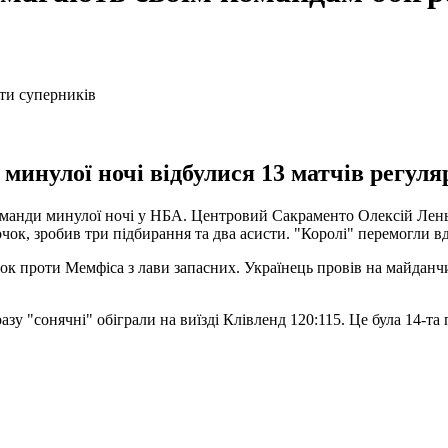
 минулої ночі відбулися 13 матчів регуля
оманди минулої ночі у НБА. Центровий Сакраменто Олексій Лень
чок, зробив три підбирання та два асисти. "Королі" перемогли в
проти Мемфіса з лави запасних. Українець провів на майданчику 
зу "сонячні" обіграли на виїзді Клівленд 120:115. Це була 14-та