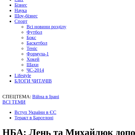
Бізнес
Наука
Шоу-бізнес
Спорт
Всі новини розділу
Футбол
Бокс
Баскетбол
Теніс
Формула-1
Хокей
Шахи
ЧС-2014
Lifestyle
БЛОГИ ЧИТАЧІВ
СПЕЦТЕМА:
Війна в Ірані
ВСІ ТЕМИ
Вступ України в ЄС
Теракт в Барселоні
НБА: Лень та Михайлюк допом