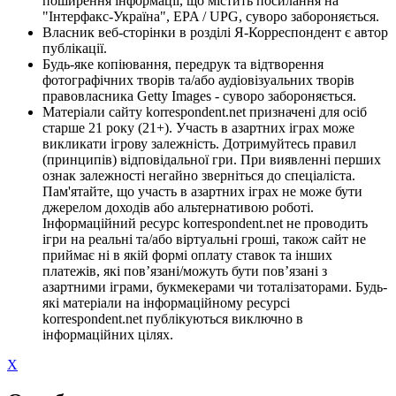
поширення інформації, що містить посилання на
"Інтерфакс-Україна", EPA / UPG, суворо забороняється.
Власник веб-сторінки в розділі Я-Корреспондент є автор
публікації.
Будь-яке копіювання, передрук та відтворення
фотографічних творів та/або аудіовізуальних творів
правовласника Getty Images - суворо забороняється.
Матеріали сайту korrespondent.net призначені для осіб
старше 21 року (21+). Участь в азартних іграх може
викликати ігрову залежність. Дотримуйтесь правил
(принципів) відповідальної гри. При виявленні перших
ознак залежності негайно зверніться до спеціаліста.
Пам'ятайте, що участь в азартних іграх не може бути
джерелом доходів або альтернативою роботі.
Інформаційний ресурс korrespondent.net не проводить
ігри на реальні та/або віртуальні гроші, також сайт не
приймає ні в якій формі оплату ставок та інших
платежів, які пов’язані/можуть бути пов’язані з
азартними іграми, букмекерами чи тоталізаторами. Будь-
які матеріали на інформаційному ресурсі
korrespondent.net публікуються виключно в
інформаційних цілях.
X