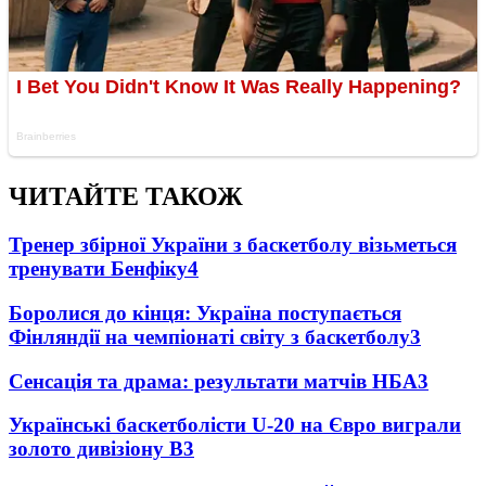
ЧИТАЙТЕ ТАКОЖ
Тренер збірної України з баскетболу візьметься
тренувати Бенфіку
4
Боролися до кінця: Україна поступається
Фінляндії на чемпіонаті світу з баскетболу
3
Сенсація та драма: результати матчів НБА
3
Українські баскетболісти U-20 на Євро виграли
золото дивізіону В
3