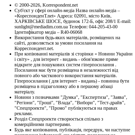
© 2000-2026, Korrespondent.net
Суб'єкт у сфері онлайн-медіа Назва онлайн-медіа –
«КореспонденТ.net» Адреса: 02091, місто Київ,
ХАРКІВСЬКЕ ШОСЕ, будинок 172-Б, офіс 208/1 E-mail:
sunlight@mediadim.com.ua
Телефон: 044-205-43-00
Ідентифікатор медіа – R40-06068
Використання будь-яких матеріалів, розміщених на
сайті, дозволяється за умови посилання на
Корреспондент.net.
При копіюванні матеріалів зі сторінки « Новини України
і світу» , для інтернет - видань - обов'язкове пряме
відкрите для пошукових систем гіперпосилання .
Посилання має бути розміщена в незалежності від
повного або часткового використання матеріалів.
Гіперпосилання ( для інтернет - видань) - повинна бути
розміщена в підзаголовку або в першому абзаці
матеріалу.
Новини з позначками "Думка", "Експертиза", "Заява",
"Регіони", "Гроші", "Влада", "Вибори", "Тест-драйв",
"Спецпроекти", "Промо" публікуються на правах
реклами.
Розділ Спецпроекти створюється спільно з
комерційними партнерами.
Будь яке копіювання, публікація, передрук, чи наступне