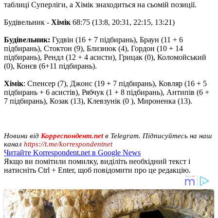
таблиці Суперліги, а Хімік знаходиться на сьомій позиції.
Будівельник -
Хімік
68:75 (13:8, 20:31, 22:15, 13:21)
Будівельник:
Гудвін (16 + 7 підбирань), Браун (11 + 6
підбирань), Стоктон (9), Близнюк (4), Гордон (10 + 14
підбирань), Рендл (12 + 4 асисти), Грицак (0), Коломойський
(0), Конєв (6+11 підбирань).
Хімік
: Спенсер (7), Джонс (19 + 7 підбирань), Ковляр (16 + 5
підбирань + 6 асистів), Рябчук (1 + 8 підбирань), Антипів (6 +
7 підбирань), Козак (13), Клевзунік (0 ), Мироненка (13).
Новини від
Корреспондент.net
в Telegram. Підписуйтесь на наш
канал
https://t.me/korrespondentnet
Читайте Korrespondent.net в Google News
Якщо ви помітили помилку, виділіть необхідний текст і
натисніть Ctrl + Enter, щоб повідомити про це редакцію.