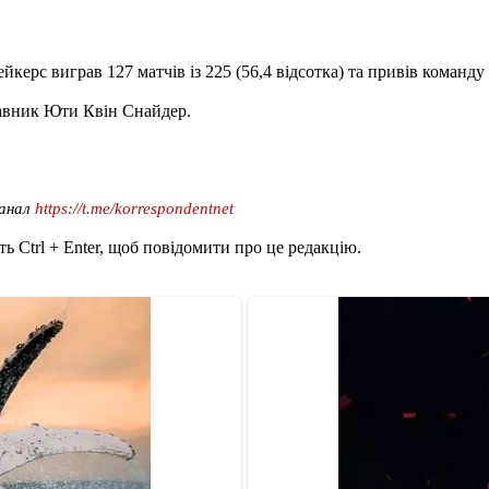
йкерс виграв 127 матчів із 225 (56,4 відсотка) та привів команду
тавник Юти Квін Снайдер.
канал
https://t.me/korrespondentnet
ь Ctrl + Enter, щоб повідомити про це редакцію.