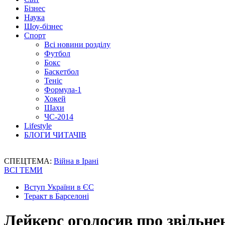
Бізнес
Наука
Шоу-бізнес
Спорт
Всі новини розділу
Футбол
Бокс
Баскетбол
Теніс
Формула-1
Хокей
Шахи
ЧС-2014
Lifestyle
БЛОГИ ЧИТАЧІВ
СПЕЦТЕМА:
Війна в Ірані
ВСІ ТЕМИ
Вступ України в ЄС
Теракт в Барселоні
Лейкерс оголосив про звільне