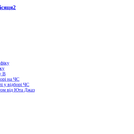
ісяця
2
іку
у В
борі на ЧС
і у відборі ЧС
том від Юта Джаз