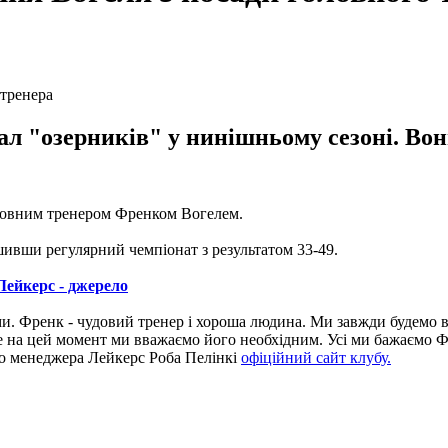
л "озерників" у нинішньому сезоні. Вони
оловним тренером Френком Вогелем.
шивши регулярний чемпіонат з результатом 33-49.
Лейкерс - джерело
и. Френк - чудовий тренер і хороша людина. Ми завжди будемо вд
е на цей момент ми вважаємо його необхідним. Усі ми бажаємо Фр
го менеджера Лейкерс Роба Пелінкі
офіційний сайт клубу.