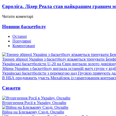
Євроліга. Лідер Реала став найкращим гравцем м
Читати коментарі
Новини баскетболу
Останні
Популярні
Коментовані
Тренер збірної України з баскетболу візьметься тренувати Бенф
Українські баскетболісти U-20 на Євро виграли золото дивізіон
Збірна України з баскетболу виграла останній матч групи у від
Українські баскетболісти з перемогою над Грузією прямують дал
В НБА продовжить участь Михайлюк із гарантованим контрак
Сюжети
Вторгнення Росії в Україну. Онлайн
Війна на Близькому Сході. Онлайн