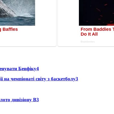
ренувати Бенфіку
4
ї на чемпіонаті світу з баскетболу
3
лото дивізіону В
3