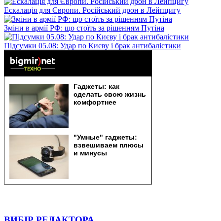
Ескалація для Європи. Російський дрон в Лейпцигу
Зміни в армії РФ: що стоїть за рішенням Путіна
Підсумки 05.08: Удар по Києву і брак антибалістики
ВИБІР РЕДАКТОРА