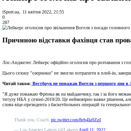
iSport.ua, 11 квітня 2022, 21:55
0
287
Причиною відставки фахівця став прова
Лос-Анджелес Лейкерс офіційно оголосив про розтавання з г
Цього сезону "озерники" не змогли потрапити в плей-ін, завер
Читай також
:
Вестбрук не поважав Вогеля з першого дня в 
"Я дуже поважаю Френка як на майданчику, так і за його межам
титулу НБА у сезоні-2019/20. Це неймовірно важке рішення, ал
слова віце-президента з баскетбольних операцій та генерально
Thank you, Coach.
pic.twitter.com/8eb4Ia9ZqI
— Los Angeles Lakers (@Lakers)
April 11, 2022