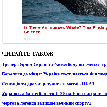
ЧИТАЙТЕ ТАКОЖ
Тренер збірної України з баскетболу візьметься т
Боролися до кінця: Україна поступається Фінлянді
Сенсація та драма: результати матчів НБА
3
Українські баскетболісти U-20 на Євро виграли зо
Чергова легенда залишає великий спорт?
2