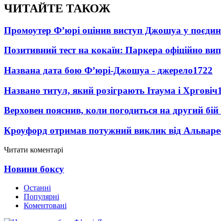
ЧИТАЙТЕ ТАКОЖ
Промоутер Ф’юрі оцінив виступ Джошуа у поєди
Позитивний тест на кокаїн: Паркера офіційно ви
Названа дата бою Ф’юрі-Джошуа - джерело
1722
Названо титул, який розіграють Ітаума і Хрговіч
Верховен пояснив, коли погодиться на другий бій
Кроуфорд отримав потужний виклик від Альваре
Читати коментарі
Новини боксу
Останні
Популярні
Коментовані