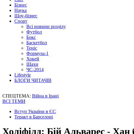
Бізнес
Наука
Шоу-бізнес
Спорт
Всі новини розділу
Футбол
Бокс
Баскетбол
Теніс
Формула-1
Хокей
Шахи
ЧС-2014
Lifestyle
БЛОГИ ЧИТАЧІВ
СПЕЦТЕМА:
Війна в Ірані
ВСІ ТЕМИ
Вступ України в ЄС
Теракт в Барселоні
Холіфілд: Бій Альварес - Хан