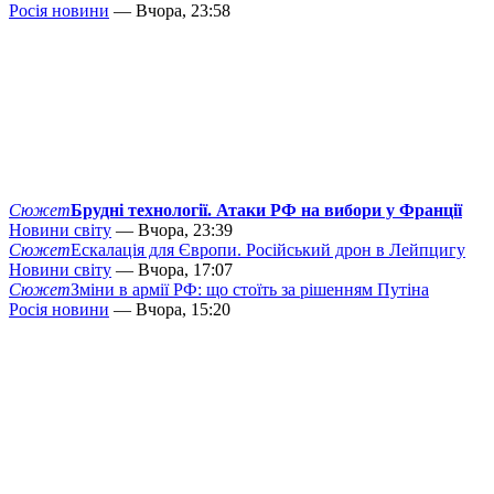
Росія новини
— Вчора, 23:58
Сюжет
Брудні технології. Атаки РФ на вибори у Франції
Новини світу
— Вчора, 23:39
Сюжет
Ескалація для Європи. Російський дрон в Лейпцигу
Новини світу
— Вчора, 17:07
Сюжет
Зміни в армії РФ: що стоїть за рішенням Путіна
Росія новини
— Вчора, 15:20