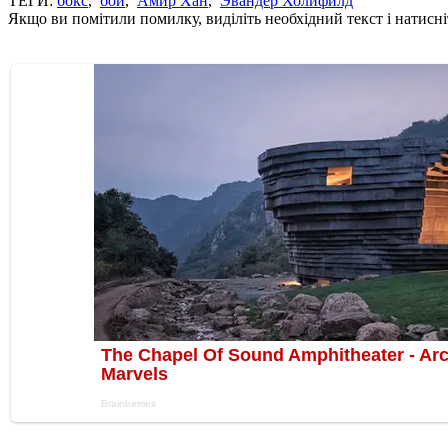
ТЕГИ:
бокс
,
бой
,
Амир Хан
,
Эвандер Холифилд
Якщо ви помітили помилку, виділіть необхідний текст і натисніт