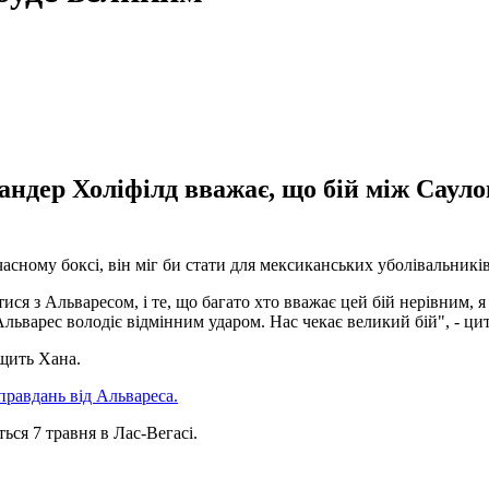
ндер Холіфілд вважає, що бій між Сауло
асному боксі, він міг би стати для мексиканських уболівальників
ися з Альваресом, і те, що багато хто вважає цей бій нерівним,
 Альварес володіє відмінним ударом. Нас чекає великий бій", - ц
щить Хана.
правдань від Альвареса.
ься 7 травня в Лас-Вегасі.