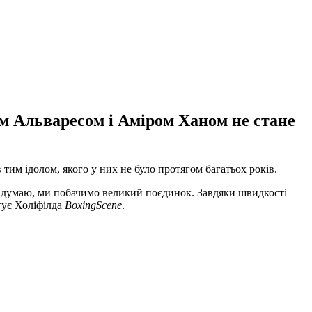
м Альваресом і Аміром Ханом не стане
 тим ідолом, якого у них не було протягом багатьох років.
 я думаю, ми побачимо великий поєдинок. Завдяки швидкості
итує Холіфілда
BoxingScene
.