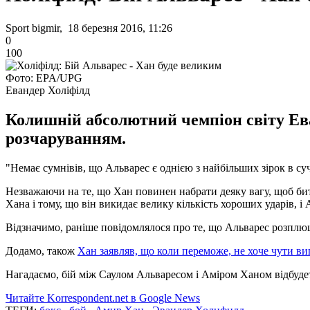
Sport bigmir, 18 березня 2016, 11:26
0
100
Фото: EPA/UPG
Евандер Холіфілд
Колишній абсолютний чемпіон світу Ева
розчаруванням.
"Немає сумнівів, що Альварес є однією з найбільших зірок в суч
Незважаючи на те, що Хан повинен набрати деяку вагу, щоб бит
Хана і тому, що він викидає велику кількість хороших ударів, і
Відзначимо, раніше повідомлялося про те, що Альварес розплю
Додамо, також
Хан заявляв, що коли переможе, не хоче чути ви
Нагадаємо, бій між Саулом Альваресом і Аміром Ханом відбудет
Читайте Korrespondent.net в Google News