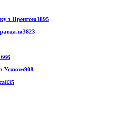
нку з Пренгою
3895
правдали
3823
1666
 з Усиком
908
са
835