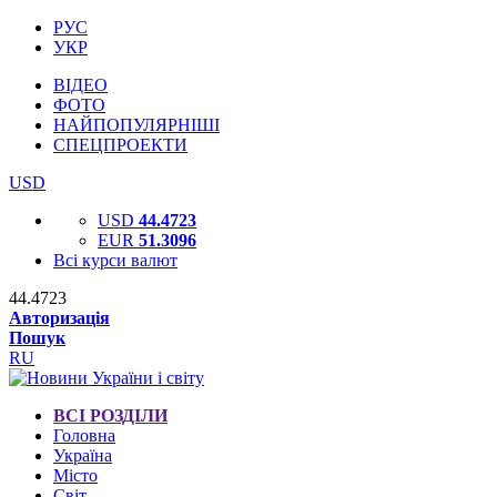
РУС
УКР
ВІДЕО
ФОТО
НАЙПОПУЛЯРНІШІ
СПЕЦПРОЕКТИ
USD
USD
44.4723
EUR
51.3096
Всі курси валют
44.4723
Авторизація
Пошук
RU
ВСІ РОЗДІЛИ
Головна
Україна
Місто
Світ