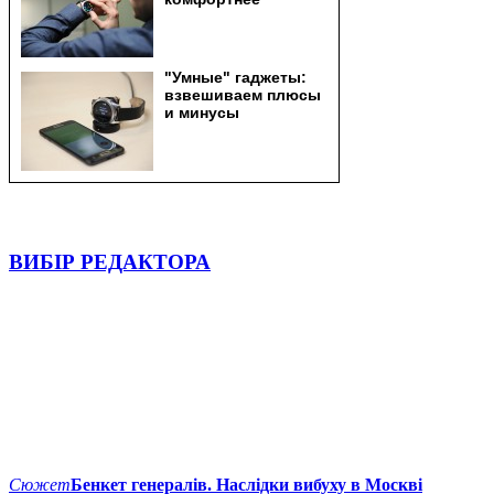
ВИБІР РЕДАКТОРА
Сюжет
Бенкет генералів. Наслідки вибуху в Москві