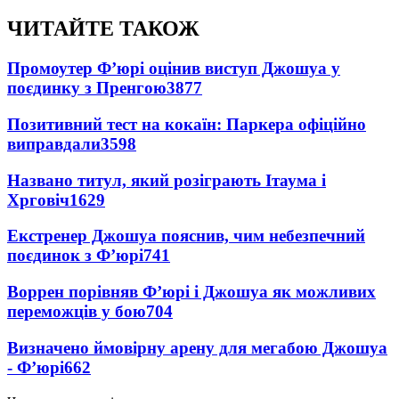
ЧИТАЙТЕ ТАКОЖ
Промоутер Ф’юрі оцінив виступ Джошуа у
поєдинку з Пренгою
3877
Позитивний тест на кокаїн: Паркера офіційно
виправдали
3598
Названо титул, який розіграють Ітаума і
Хрговіч
1629
Екстренер Джошуа пояснив, чим небезпечний
поєдинок з Ф’юрі
741
Воррен порівняв Ф’юрі і Джошуа як можливих
переможців у бою
704
Визначено ймовірну арену для мегабою Джошуа
- Ф’юрі
662