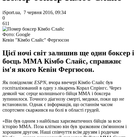
iSport.ua, 7 червня 2016, 09:34
0
611
Фото: Google
Кевін "Кімбо Слайс" Фергюсон
Цієї ночі світ залишив ще один боксер і
боєць ММА Кімбо Слайс, справжнє
ім'я якого Кевін Фергюсон.
Як повідомляє
ESPN
, вчора ввечері Кімбо Слайс був
госпіталізований в одну з лікарень Корал Спрінгс. Через
деякий час серце колишнього бійця ММА і боксера
зупинилося. Точного діагнозу смерті, медики, поки що не
встановили. Однак є інформація, що останнім часом
спортсмен скаржився на болі в області грудей.
«Він був одним з найбільш харизматичних бійців за всю
історію ММА. Поза кліткою він був зразковим сім'янином і
хорошим другом. Наші співчуття всім друзям і родичам