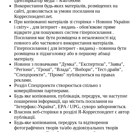
Ідентифікатор медіа – R40-06068
Використання будь-яких матеріалів, розміщених на
сайті, дозволяється за умови посилання на
Корреспондент.net.
При копіюванні матеріалів зі сторінки « Новини України
і світу» , для інтернет - видань - обов'язкове пряме
відкрите для пошукових систем гіперпосилання .
Посилання має бути розміщена в незалежності від
повного або часткового використання матеріалів.
Гіперпосилання ( для інтернет - видань) - повинна бути
розміщена в підзаголовку або в першому абзаці
матеріалу.
Новини з позначками "Думка", "Експертиза", "Заява",
"Регіони", "Гроші", "Влада", "Вибори", "Тест-драйв",
"Спецпроекти", "Промо" публікуються на правах
реклами.
Розділ Спецпроекти створюється спільно з
комерційними партнерами.
Будь яке копіювання, публікація, передрук, чи наступне
поширення інформації, що містить посилання на
"Інтерфакс-Україна", EPA / UPG, суворо забороняється.
Власник веб-сторінки в розділі Я-Корреспондент є автор
публікації.
Будь-яке копіювання, передрук та відтворення
фотографічних творів та/або аудіовізуальних творів