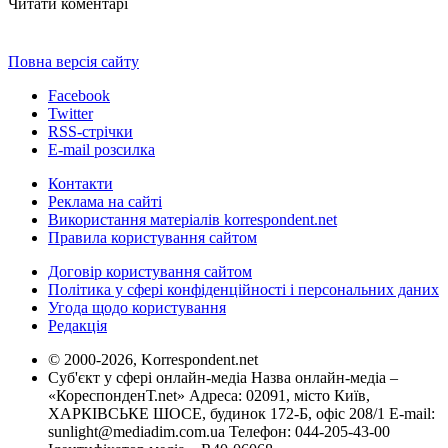
Читати коментарі
Повна версія сайту
Facebook
Twitter
RSS-стрічки
E-mail розсилка
Контакти
Реклама на сайті
Використання матеріалів korrespondent.net
Правила користування сайтом
Договір користування сайтом
Політика у сфері конфіденційності і персональних даних
Угода щодо користування
Редакція
© 2000-2026, Korrespondent.net
Суб'єкт у сфері онлайн-медіа Назва онлайн-медіа –
«КореспонденТ.net» Адреса: 02091, місто Київ,
ХАРКІВСЬКЕ ШОСЕ, будинок 172-Б, офіс 208/1 E-mail:
sunlight@mediadim.com.ua
Телефон: 044-205-43-00