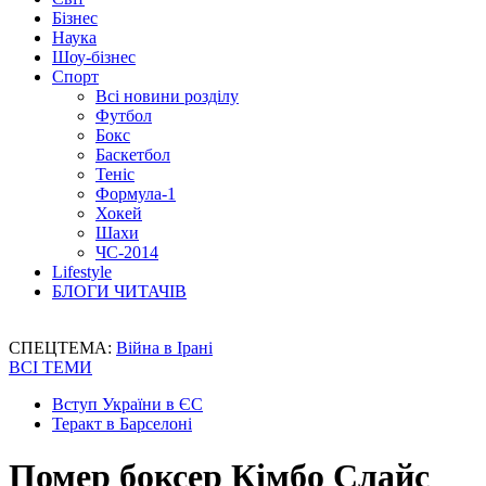
Бізнес
Наука
Шоу-бізнес
Спорт
Всі новини розділу
Футбол
Бокс
Баскетбол
Теніс
Формула-1
Хокей
Шахи
ЧС-2014
Lifestyle
БЛОГИ ЧИТАЧІВ
СПЕЦТЕМА:
Війна в Ірані
ВСІ ТЕМИ
Вступ України в ЄС
Теракт в Барселоні
Помер боксер Кімбо Слайс