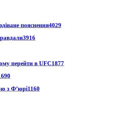
одіване пояснення
4029
правдали
3916
йому перейти в UFC
1877
1690
ою з Ф’юрі
1160