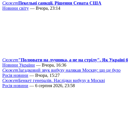
Сюжет
Пекельні санкції. Рішення Сената США
Новини світу
— Вчора, 23:14
Сюжет
"Полювати на лучника, а не на стрілу". Як Україні 
Новини України
— Вчора, 16:36
Сюжет
Загадковий звук вибуху налякав Москву: що це було
Росія новини
— Вчора, 15:27
Сюжет
Бенкет генералів. Наслідки вибуху в Москві
Росія новини
— 6 серпня 2026, 23:58