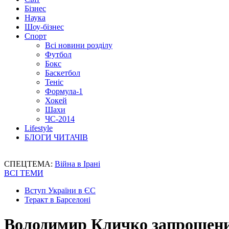
Бізнес
Наука
Шоу-бізнес
Спорт
Всі новини розділу
Футбол
Бокс
Баскетбол
Теніс
Формула-1
Хокей
Шахи
ЧС-2014
Lifestyle
БЛОГИ ЧИТАЧІВ
СПЕЦТЕМА:
Війна в Ірані
ВСІ ТЕМИ
Вступ України в ЄС
Теракт в Барселоні
Володимир Кличко запрошений