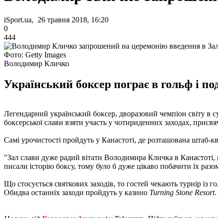
iSport.ua, 26 травня 2018, 16:20
0
444
Фото: Getty Images
Володимир Кличко
Український боксер пограє в гольф і под
Легендарний український боксер, дворазовий чемпіон світу в
боксерської слави взяти участь у чотириденних заходах, присвя
Самі урочистості пройдуть у Канастоті, де розташована штаб-ква
"Зал слави дуже радий вітати Володимира Кличка в Канастоті, 
писали історію боксу, тому було б дуже цікаво побачити їх разо
Що стосується святкових заходів, то гостей чекають турнір із го
Обидва останніх заходи пройдуть у казино
Turning Stone Resort
.