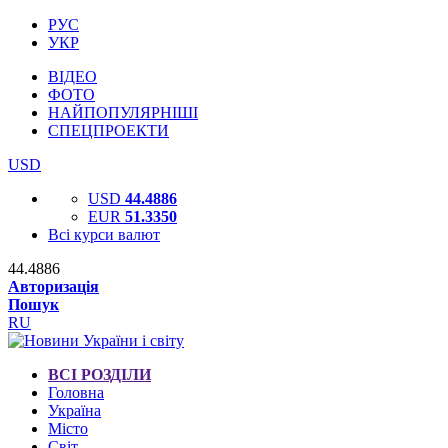
РУС
УКР
ВІДЕО
ФОТО
НАЙПОПУЛЯРНІШІ
СПЕЦПРОЕКТИ
USD
USD
44.4886
EUR
51.3350
Всі курси валют
44.4886
Авторизація
Пошук
RU
ВСІ РОЗДІЛИ
Головна
Україна
Місто
Світ