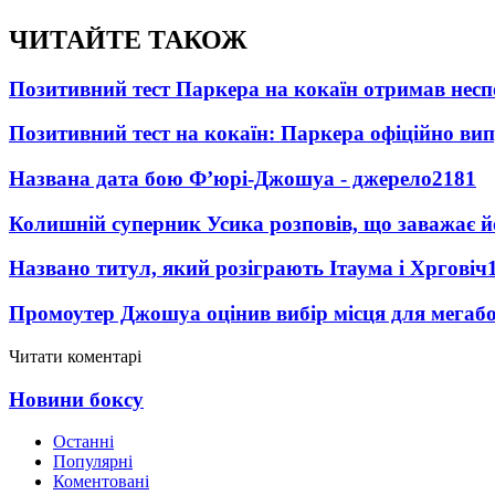
ЧИТАЙТЕ ТАКОЖ
Позитивний тест Паркера на кокаїн отримав несп
Позитивний тест на кокаїн: Паркера офіційно ви
Названа дата бою Ф’юрі-Джошуа - джерело
2181
Колишній суперник Усика розповів, що заважає 
Названо титул, який розіграють Ітаума і Хрговіч
Промоутер Джошуа оцінив вибір місця для мегаб
Читати коментарі
Новини боксу
Останні
Популярні
Коментовані