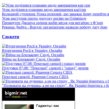
Усик поділився планами щодо завершення кар'єри
Колишній суперник Усика розповів, що заважає йому перейти 
Усик виступив проти допуску росіян на Олімпіаду
Промоутер Джошуа оцінив вибір місця для мегабою з Ф’юрі
Реванш Дюбуа - Вордлі: організатори назвали робочу дату бою
Сюжети
Вторгнення Росії в Україну. Онлайн
Війна на Близькому Сході. Онлайн
Підсумки 07.08: "Пекельні" санкції і "парад" дронів
Пекельні санкції. Рішення Сената США
"Полювати на лучника, а не на стрілу". Як Україні боротись з 