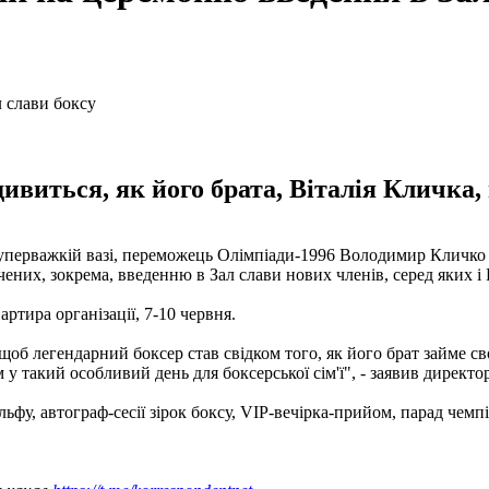
ивиться, як його брата, Віталія Кличка, 
 суперважкій вазі, переможець Олімпіади-1996 Володимир Кличк
чених, зокрема, введенню в Зал слави нових членів, серед яких і 
ртира організації, 7-10 червня.
щоб легендарний боксер став свідком того, як його брат займе с
м у такий особливий день для боксерської сім'ї", - заявив директо
льфу, автограф-сесії зірок боксу, VIP-вечірка-прийом, парад чемп