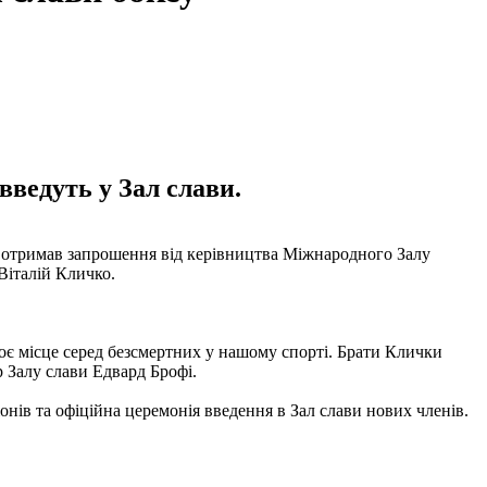
введуть у Зал слави.
о отримав запрошення від керівництва Міжнародного Залу
Віталій Кличко.
воє місце серед безсмертних у нашому спорті. Брати Клички
р Залу слави Едвард Брофі.
іонів та офіційна церемонія введення в Зал слави нових членів.