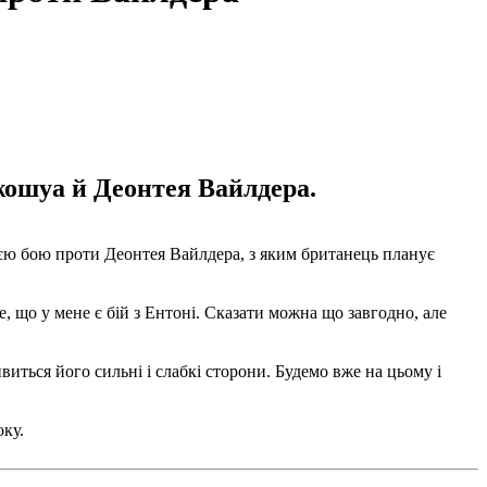
ошуа й Деонтея Вайлдера.
єю бою проти Деонтея Вайлдера, з яким британець планує
, що у мене є бій з Ентоні. Сказати можна що завгодно, але
иться його сильні і слабкі сторони. Будемо вже на цьому і
оку.