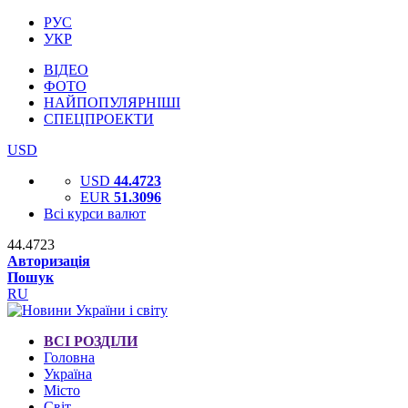
РУС
УКР
ВІДЕО
ФОТО
НАЙПОПУЛЯРНІШІ
СПЕЦПРОЕКТИ
USD
USD
44.4723
EUR
51.3096
Всі курси валют
44.4723
Авторизація
Пошук
RU
ВСІ РОЗДІЛИ
Головна
Україна
Місто
Світ