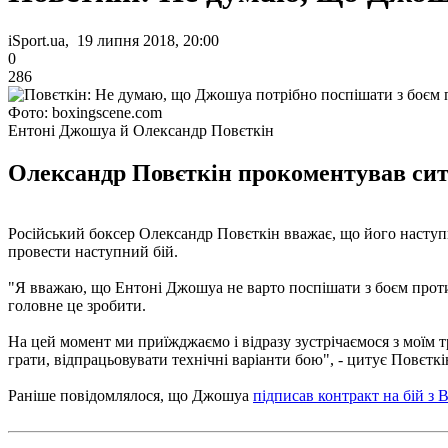
iSport.ua, 19 липня 2018, 20:00
0
286
Фото: boxingscene.com
Ентоні Джошуа й Олександр Повєткін
Олександр Повєткін прокоментував сит
Російський боксер Олександр Повєткін вважає, що його наступ
провести наступний бій.
"Я вважаю, що Ентоні Джошуа не варто поспішати з боєм проти В
головне це зробити.
На цей момент ми приїжджаємо і відразу зустрічаємося з моїм 
грати, відпрацьовувати технічні варіанти бою", - цитує Повєткі
Раніше повідомлялося, що Джошуа
підписав контракт на бій з