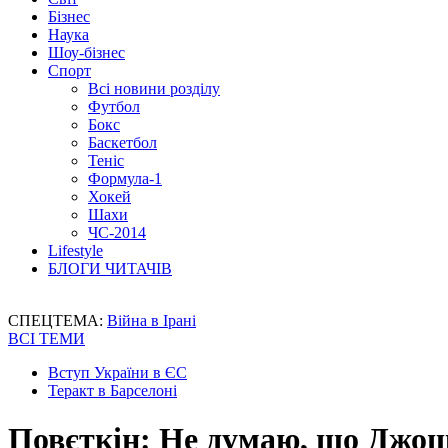
Бізнес
Наука
Шоу-бізнес
Спорт
Всі новини розділу
Футбол
Бокс
Баскетбол
Теніс
Формула-1
Хокей
Шахи
ЧС-2014
Lifestyle
БЛОГИ ЧИТАЧІВ
СПЕЦТЕМА:
Війна в Ірані
ВСІ ТЕМИ
Вступ України в ЄС
Теракт в Барселоні
Повєткін: Не думаю, що Джош