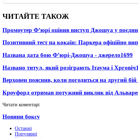
ЧИТАЙТЕ ТАКОЖ
Промоутер Ф’юрі оцінив виступ Джошуа у поєди
Позитивний тест на кокаїн: Паркера офіційно ви
Названа дата бою Ф’юрі-Джошуа - джерело
1699
Названо титул, який розіграють Ітаума і Хрговіч
Верховен пояснив, коли погодиться на другий бій
Кроуфорд отримав потужний виклик від Альваре
Читати коментарі
Новини боксу
Останні
Популярні