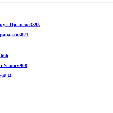
нку з Пренгою
3895
правдали
3821
1666
 з Усиком
908
са
834