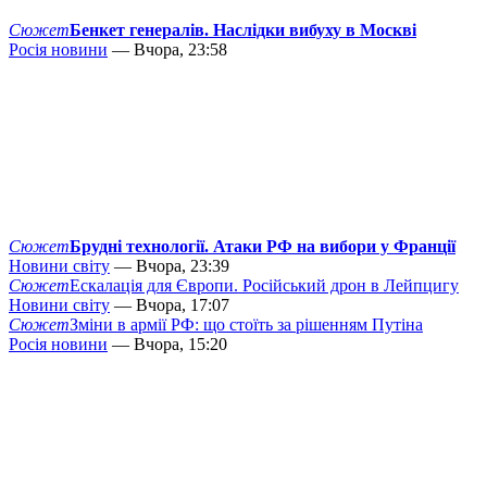
Сюжет
Бенкет генералів. Наслідки вибуху в Москві
Росія новини
— Вчора, 23:58
Сюжет
Брудні технології. Атаки РФ на вибори у Франції
Новини світу
— Вчора, 23:39
Сюжет
Ескалація для Європи. Російський дрон в Лейпцигу
Новини світу
— Вчора, 17:07
Сюжет
Зміни в армії РФ: що стоїть за рішенням Путіна
Росія новини
— Вчора, 15:20