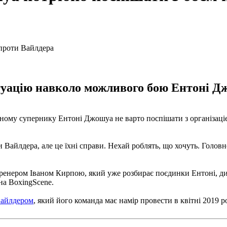
уацію навколо можливого бою Ентоні Дж
ному супернику Ентоні Джошуа не варто поспішати з організаці
айлдера, але це їхні справи. Нехай роблять, що хочуть. Головне
тренером Іваном Кирпою, який уже розбирає поєдинки Ентоні, див
на BoxingScene.
 Вайлдером
, який його команда має намір провести в квітні 2019 р