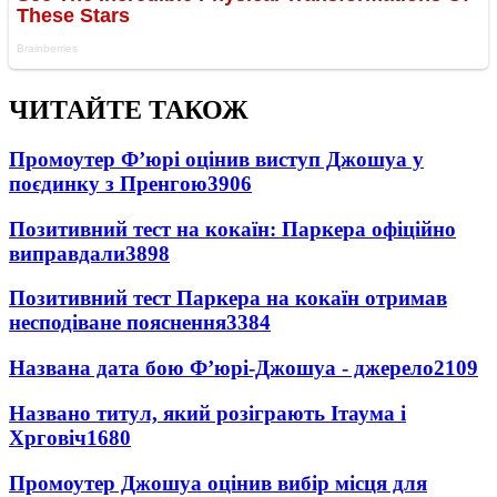
ЧИТАЙТЕ ТАКОЖ
Промоутер Ф’юрі оцінив виступ Джошуа у
поєдинку з Пренгою
3906
Позитивний тест на кокаїн: Паркера офіційно
виправдали
3898
Позитивний тест Паркера на кокаїн отримав
несподіване пояснення
3384
Названа дата бою Ф’юрі-Джошуа - джерело
2109
Названо титул, який розіграють Ітаума і
Хрговіч
1680
Промоутер Джошуа оцінив вибір місця для