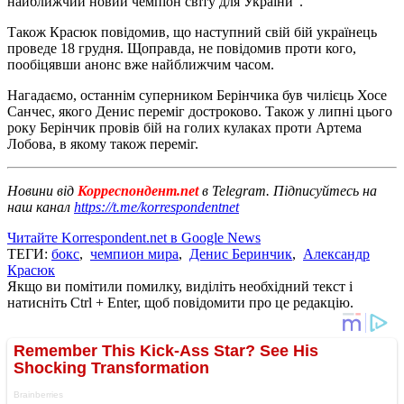
найближчий новий чемпіон світу для України".
Також Красюк повідомив, що наступний свій бій українець
проведе 18 грудня. Щоправда, не повідомив проти кого,
пообіцявши анонс вже найближчим часом.
Нагадаємо, останнім суперником Берінчика був чилієць Хосе
Санчес, якого Денис переміг достроково. Також у липні цього
року Берінчик провів бій на голих кулаках проти Артема
Лобова, в якому також переміг.
Новини від
Корреспондент.net
в Telegram. Підписуйтесь на
наш канал
https://t.me/korrespondentnet
Читайте Korrespondent.net в Google News
ТЕГИ:
бокс
,
чемпион мира
,
Денис Беринчик
,
Александр
Красюк
Якщо ви помітили помилку, виділіть необхідний текст і
натисніть Ctrl + Enter, щоб повідомити про це редакцію.