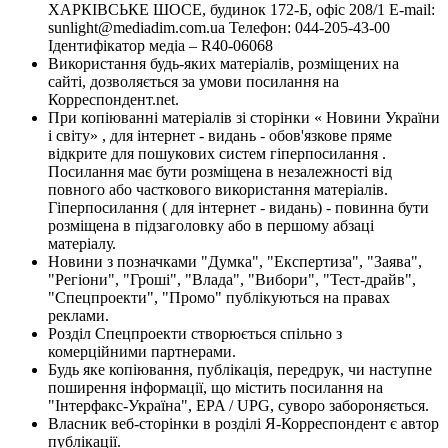
ХАРКІВСЬКЕ ШОСЕ, будинок 172-Б, офіс 208/1 E-mail:
sunlight@mediadim.com.ua
Телефон: 044-205-43-00
Ідентифікатор медіа – R40-06068
Використання будь-яких матеріалів, розміщених на
сайті, дозволяється за умови посилання на
Корреспондент.net.
При копіюванні матеріалів зі сторінки « Новини України
і світу» , для інтернет - видань - обов'язкове пряме
відкрите для пошукових систем гіперпосилання .
Посилання має бути розміщена в незалежності від
повного або часткового використання матеріалів.
Гіперпосилання ( для інтернет - видань) - повинна бути
розміщена в підзаголовку або в першому абзаці
матеріалу.
Новини з позначками "Думка", "Експертиза", "Заява",
"Регіони", "Гроші", "Влада", "Вибори", "Тест-драйв",
"Спецпроекти", "Промо" публікуються на правах
реклами.
Розділ Спецпроекти створюється спільно з
комерційними партнерами.
Будь яке копіювання, публікація, передрук, чи наступне
поширення інформації, що містить посилання на
"Інтерфакс-Україна", EPA / UPG, суворо забороняється.
Власник веб-сторінки в розділі Я-Корреспондент є автор
публікації.