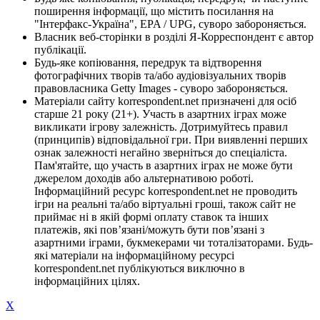
поширення інформації, що містить посилання на
"Інтерфакс-Україна", EPA / UPG, суворо забороняється.
Власник веб-сторінки в розділі Я-Корреспондент є автор
публікації.
Будь-яке копіювання, передрук та відтворення
фотографічних творів та/або аудіовізуальних творів
правовласника Getty Images - суворо забороняється.
Матеріали сайту korrespondent.net призначені для осіб
старше 21 року (21+). Участь в азартних іграх може
викликати ігрову залежність. Дотримуйтесь правил
(принципів) відповідальної гри. При виявленні перших
ознак залежності негайно зверніться до спеціаліста.
Пам'ятайте, що участь в азартних іграх не може бути
джерелом доходів або альтернативою роботі.
Інформаційний ресурс korrespondent.net не проводить
ігри на реальні та/або віртуальні гроші, також сайт не
приймає ні в якій формі оплату ставок та інших
платежів, які пов’язані/можуть бути пов’язані з
азартними іграми, букмекерами чи тоталізаторами. Будь-
які матеріали на інформаційному ресурсі
korrespondent.net публікуються виключно в
інформаційних цілях.
X