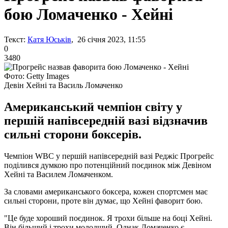
бою Ломаченко - Хейні
Текст:
Катя Юськів
, 26 січня 2023, 11:55
0
3480
Фото: Getty Images
Девін Хейні та Василь Ломаченко
Американський чемпіон світу у
першій напівсередній вазі відзначив
сильні сторони боксерів.
Чемпіон WBC у першій напівсередній вазі Реджіс Прогрейс
поділився думкою про потенційний поєдинок між Девіном
Хейні та Василем Ломаченком.
За словами американського боксера, кожен спортсмен має
сильні сторони, проте він думає, що Хейні фаворит бою.
"Це буде хороший поєдинок. Я трохи більше на боці Хейні.
Він більший і трохи молодший. Однак Ломаченко є