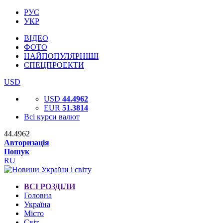
РУС
УКР
ВІДЕО
ФОТО
НАЙПОПУЛЯРНІШІ
СПЕЦПРОЕКТИ
USD
USD
44.4962
EUR
51.3814
Всі курси валют
44.4962
Авторизація
Пошук
RU
ВСІ РОЗДІЛИ
Головна
Україна
Місто
Світ