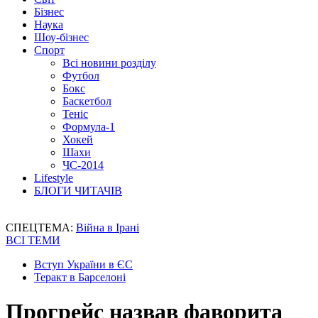
Бізнес
Наука
Шоу-бізнес
Спорт
Всі новини розділу
Футбол
Бокс
Баскетбол
Теніс
Формула-1
Хокей
Шахи
ЧС-2014
Lifestyle
БЛОГИ ЧИТАЧІВ
СПЕЦТЕМА:
Війна в Ірані
ВСІ ТЕМИ
Вступ України в ЄС
Теракт в Барселоні
Прогрейс назвав фаворита