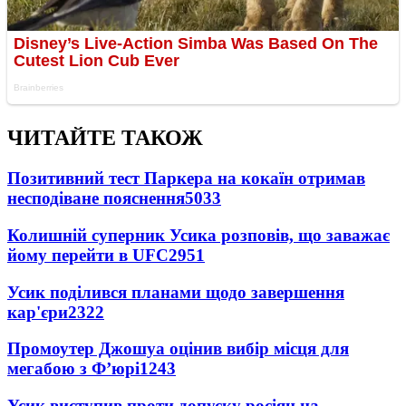
ЧИТАЙТЕ ТАКОЖ
Позитивний тест Паркера на кокаїн отримав
несподіване пояснення
5033
Колишній суперник Усика розповів, що заважає
йому перейти в UFC
2951
Усик поділився планами щодо завершення
кар'єри
2322
Промоутер Джошуа оцінив вибір місця для
мегабою з Ф’юрі
1243
Усик виступив проти допуску росіян на