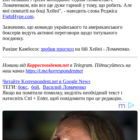
Ломаченком, він все ще дуже гарний у тому, що робить. Але
мої симпатії на боці Хейні", - наводить слова Реджіса
FightHype.com
.
Зазначимо, що команди українського та американського
боксерів ведуть активні переговори щодо титульного
поєдинку.
Раніше Камбосос
зробив прогноз
на бій Хейні - Ломаченко.
Новини від
Корреспондент.net
в Telegram. Підписуйтесь на
наш канал
https://t.me/korrespondentnet
Читайте Korrespondent.net в Google News
ТЕГИ:
бокс
,
бой
,
Василий Ломаченко
Якщо ви помітили помилку, виділіть необхідний текст і
натисніть Ctrl + Enter, щоб повідомити про це редакцію.