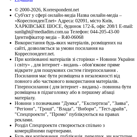
© 2000-2026, Korrespondent.net
Суб'єкт у сфері онлайн-медіа Назва онлайн-медіа –
«КореспонденТ.net» Адреса: 02091, місто Київ,
ХАРКІВСЬКЕ ШОСЕ, будинок 172-Б, офіс 208/1 E-mail:
sunlight@mediadim.com.ua
Телефон: 044-205-43-00
Ідентифікатор медіа – R40-06068
Використання будь-яких матеріалів, розміщених на
сайті, дозволяється за умови посилання на
Корреспондент.net.
При копіюванні матеріалів зі сторінки « Новини України
і світу» , для інтернет - видань - обов'язкове пряме
відкрите для пошукових систем гіперпосилання .
Посилання має бути розміщена в незалежності від
повного або часткового використання матеріалів.
Гіперпосилання ( для інтернет - видань) - повинна бути
розміщена в підзаголовку або в першому абзаці
матеріалу.
Новини з позначками "Думка", "Експертиза", "Заява",
"Регіони", "Гроші", "Влада", "Вибори", "Тест-драйв",
"Спецпроекти", "Промо" публікуються на правах
реклами.
Розділ Спецпроекти створюється спільно з
комерційними партнерами.
Будь яке копіювання, публікація, передрук, чи наступне