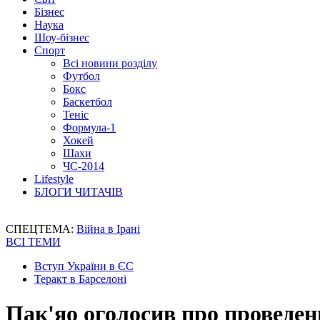
Бізнес
Наука
Шоу-бізнес
Спорт
Всі новини розділу
Футбол
Бокс
Баскетбол
Теніс
Формула-1
Хокей
Шахи
ЧС-2014
Lifestyle
БЛОГИ ЧИТАЧІВ
СПЕЦТЕМА:
Війна в Ірані
ВСІ ТЕМИ
Вступ України в ЄС
Теракт в Барселоні
Пак'яо оголосив про проведе