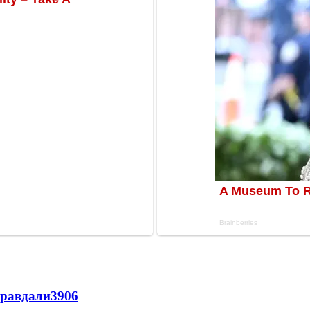
правдали
3906