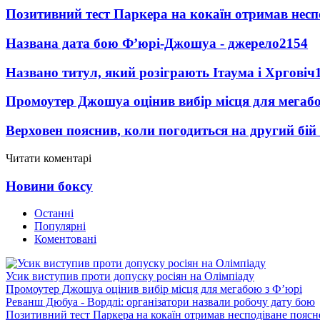
Позитивний тест Паркера на кокаїн отримав несп
Названа дата бою Ф’юрі-Джошуа - джерело
2154
Названо титул, який розіграють Ітаума і Хрговіч
Промоутер Джошуа оцінив вибір місця для мегаб
Верховен пояснив, коли погодиться на другий бій
Читати коментарі
Новини боксу
Останні
Популярні
Коментовані
Усик виступив проти допуску росіян на Олімпіаду
Промоутер Джошуа оцінив вибір місця для мегабою з Ф’юрі
Реванш Дюбуа - Вордлі: організатори назвали робочу дату бою
Позитивний тест Паркера на кокаїн отримав несподіване пояс