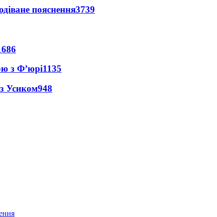
одіване пояснення
3739
1686
ою з Ф’юрі
1135
 з Усиком
948
нення