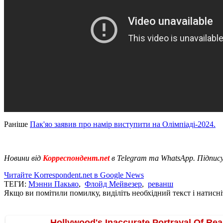
Раніше
Пак'яо заявив про намір виступити на Олімпіаді-2024.
Новини від
Корреспондент.net
в Telegram та WhatsApp. Підпис
Читайте Korrespondent.net в Google News
ТЕГИ:
Мэнни Пакьяо
,
Флойд Мейвезер
,
реванш
Якщо ви помітили помилку, виділіть необхідний текст і натисніт