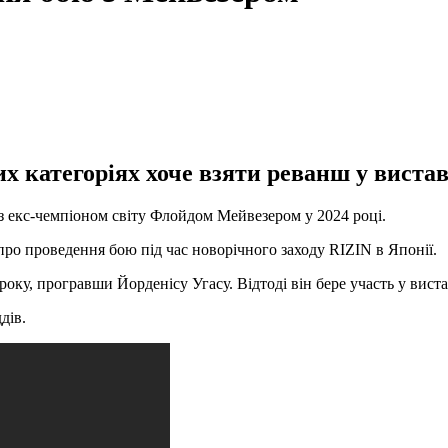
их категоріях хоче взяти реванш у виста
з екс-чемпіоном світу Флойдом Мейвезером у 2024 році.
ро проведення бою під час новорічного заходу RIZIN в Японії.
року, програвши Йорденісу Угасу. Відтоді він бере участь у вист
дів.