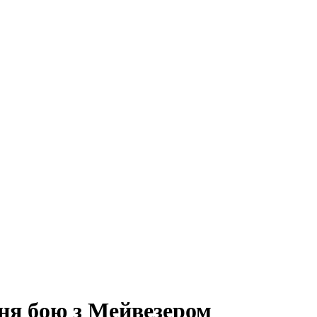
ння бою з Мейвезером