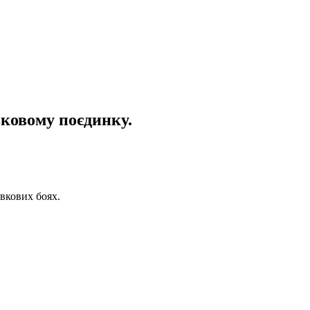
вковому поєдинку.
авкових боях.