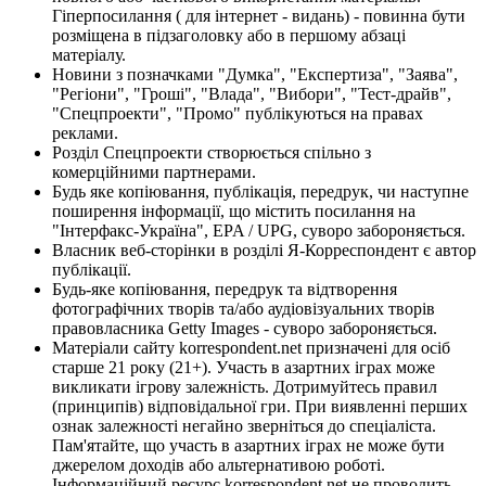
Гіперпосилання ( для інтернет - видань) - повинна бути
розміщена в підзаголовку або в першому абзаці
матеріалу.
Новини з позначками "Думка", "Експертиза", "Заява",
"Регіони", "Гроші", "Влада", "Вибори", "Тест-драйв",
"Спецпроекти", "Промо" публікуються на правах
реклами.
Розділ Спецпроекти створюється спільно з
комерційними партнерами.
Будь яке копіювання, публікація, передрук, чи наступне
поширення інформації, що містить посилання на
"Інтерфакс-Україна", EPA / UPG, суворо забороняється.
Власник веб-сторінки в розділі Я-Корреспондент є автор
публікації.
Будь-яке копіювання, передрук та відтворення
фотографічних творів та/або аудіовізуальних творів
правовласника Getty Images - суворо забороняється.
Матеріали сайту korrespondent.net призначені для осіб
старше 21 року (21+). Участь в азартних іграх може
викликати ігрову залежність. Дотримуйтесь правил
(принципів) відповідальної гри. При виявленні перших
ознак залежності негайно зверніться до спеціаліста.
Пам'ятайте, що участь в азартних іграх не може бути
джерелом доходів або альтернативою роботі.
Інформаційний ресурс korrespondent.net не проводить