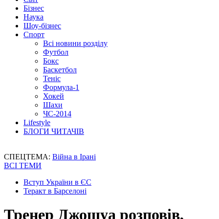
Бізнес
Наука
Шоу-бізнес
Спорт
Всі новини розділу
Футбол
Бокс
Баскетбол
Теніс
Формула-1
Хокей
Шахи
ЧС-2014
Lifestyle
БЛОГИ ЧИТАЧІВ
СПЕЦТЕМА:
Війна в Ірані
ВСІ ТЕМИ
Вступ України в ЄС
Теракт в Барселоні
Тренер Джошуа розповів,