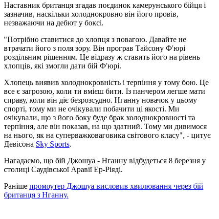
Наставник британця згадав поєдинок камерунського бійця і
зазначив, наскільки холоднокровно він його провів,
незважаючи на дебют у боксі.
"Потрібно ставитися до хлопця з повагою. Давайте не
втрачати його з поля зору. Він програв Тайсону Ф'юрі
роздільним рішенням. Це відразу ж ставить його на рівень
хлопців, які змогли дати бій Ф'юрі.
Хлопець виявив холоднокровність і терпіння у тому бою. Це
все є загрозою, коли ти вмієш бити. Із панчером легше мати
справу, коли він діє безрозсудно. Нганну новачок у цьому
спорті, тому ми не очікували побачити ці якості. Ми
очікували, що з його боку буде брак холоднокровності та
терпіння, але він показав, на що здатний. Тому ми дивимося
на нього, як на суперважковаговика світового класу", - цитує
Девісона
Sky Sports
.
Нагадаємо, що бій Джошуа - Нганну відбудеться 8 березня у
столиці Саудівської Аравії Ер-Ріяді.
Раніше
промоутер Джошуа висловив хвилювання через бій
британця з Нганну.