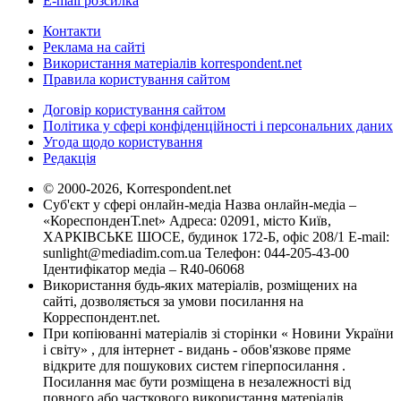
E-mail розсилка
Контакти
Реклама на сайті
Використання матеріалів korrespondent.net
Правила користування сайтом
Договір користування сайтом
Політика у сфері конфіденційності і персональних даних
Угода щодо користування
Редакція
© 2000-2026, Korrespondent.net
Суб'єкт у сфері онлайн-медіа Назва онлайн-медіа –
«КореспонденТ.net» Адреса: 02091, місто Київ,
ХАРКІВСЬКЕ ШОСЕ, будинок 172-Б, офіс 208/1 E-mail:
sunlight@mediadim.com.ua
Телефон: 044-205-43-00
Ідентифікатор медіа – R40-06068
Використання будь-яких матеріалів, розміщених на
сайті, дозволяється за умови посилання на
Корреспондент.net.
При копіюванні матеріалів зі сторінки « Новини України
і світу» , для інтернет - видань - обов'язкове пряме
відкрите для пошукових систем гіперпосилання .
Посилання має бути розміщена в незалежності від
повного або часткового використання матеріалів.