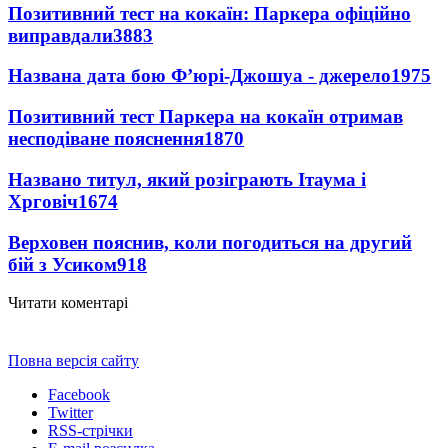
Позитивний тест на кокаїн: Паркера офіційно
виправдали
3883
Названа дата бою Ф’юрі-Джошуа - джерело
1975
Позитивний тест Паркера на кокаїн отримав
несподіване пояснення
1870
Названо титул, який розіграють Ітаума і
Хрговіч
1674
Верховен пояснив, коли погодиться на другий
бій з Усиком
918
Читати коментарі
Повна версія сайту
Facebook
Twitter
RSS-стрічки