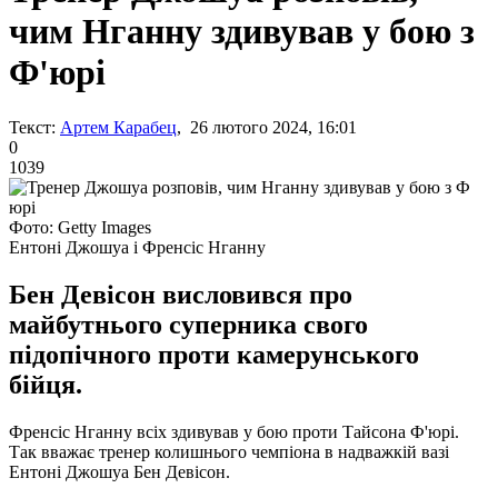
чим Нганну здивував у бою з
Ф'юрі
Текст:
Артем Карабец
, 26 лютого 2024, 16:01
0
1039
Фото: Getty Images
Ентоні Джошуа і Френсіс Нганну
Бен Девісон висловився про
майбутнього суперника свого
підопічного проти камерунського
бійця.
Френсіс Нганну всіх здивував у бою проти Тайсона Ф'юрі.
Так вважає тренер колишнього чемпіона в надважкій вазі
Ентоні Джошуа Бен Девісон.