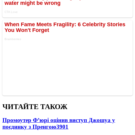
ЧИТАЙТЕ ТАКОЖ
Промоутер Ф’юрі оцінив виступ Джошуа у
поєдинку з Пренгою
3901