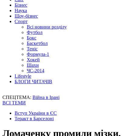
Бізнес
Наука
Шоу-бізнес
Спорт
Всі новини розділу
Футбол
Бокс
Баскетбол
Теніс
Формула-1
Хокей
Шахи
ЧС-2014
Lifestyle
БЛОГИ ЧИТАЧІВ
СПЕЦТЕМА:
Війна в Ірані
ВСІ ТЕМИ
Вступ України в ЄС
Теракт в Барселоні
Ломаченку промили мізки,