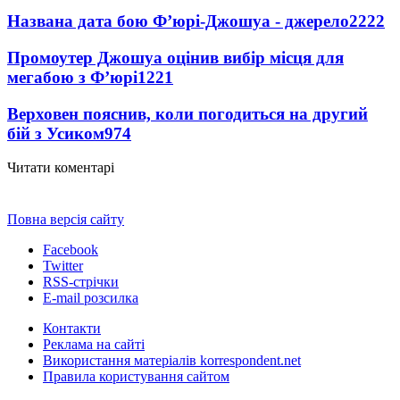
Названа дата бою Ф’юрі-Джошуа - джерело
2222
Промоутер Джошуа оцінив вибір місця для
мегабою з Ф’юрі
1221
Верховен пояснив, коли погодиться на другий
бій з Усиком
974
Читати коментарі
Повна версія сайту
Facebook
Twitter
RSS-стрічки
E-mail розсилка
Контакти
Реклама на сайті
Використання матеріалів korrespondent.net
Правила користування сайтом