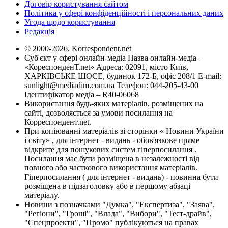
Договір користування сайтом
Політика у сфері конфіденційності і персональних даних
Угода щодо користування
Редакція
© 2000-2026, Korrespondent.net
Суб'єкт у сфері онлайн-медіа Назва онлайн-медіа –
«КореспонденТ.net» Адреса: 02091, місто Київ,
ХАРКІВСЬКЕ ШОСЕ, будинок 172-Б, офіс 208/1 E-mail:
sunlight@mediadim.com.ua
Телефон: 044-205-43-00
Ідентифікатор медіа – R40-06068
Використання будь-яких матеріалів, розміщених на
сайті, дозволяється за умови посилання на
Корреспондент.net.
При копіюванні матеріалів зі сторінки « Новини України
і світу» , для інтернет - видань - обов'язкове пряме
відкрите для пошукових систем гіперпосилання .
Посилання має бути розміщена в незалежності від
повного або часткового використання матеріалів.
Гіперпосилання ( для інтернет - видань) - повинна бути
розміщена в підзаголовку або в першому абзаці
матеріалу.
Новини з позначками "Думка", "Експертиза", "Заява",
"Регіони", "Гроші", "Влада", "Вибори", "Тест-драйв",
"Спецпроекти", "Промо" публікуються на правах