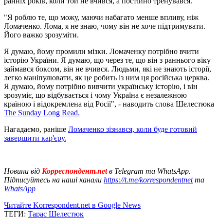
ранніх років, коли той не вчився, а постійно тренувався.
"Я роблю те, що можу, маючи набагато менше впливу, ніж
Ломаченко. Лома, я не знаю, чому він не хоче підтримувати.
Його важко зрозуміти.
Я думаю, йому промили мізки. Ломаченку потрібно вчити
історію України. Я думаю, що через те, що він з раннього віку
займався боксом, він не вчився. Людьми, які не знають історії,
легко маніпулювати, як це робить із ним ця російська церква.
Я думаю, йому потрібно вивчити українську історію, і він
зрозуміє, що відбувається і чому Україна є незалежною
країною і відокремлена від Росії", - наводить слова Шелестюка
The Sunday Long Read.
Нагадаємо, раніше
Ломаченко зізнався, коли буде готовий
завершити кар'єру.
Новини від
Корреспондент.net
в Telegram та WhatsApp.
Підписуйтесь на наші канали
https://t.me/korrespondentnet
та
WhatsApp
Читайте Korrespondent.net в Google News
ТЕГИ:
Тарас Шелестюк