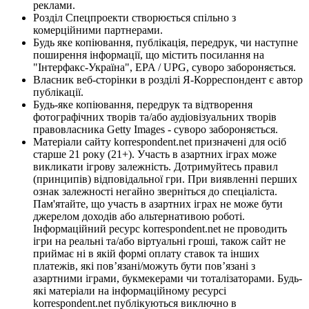
реклами.
Розділ Спецпроекти створюється спільно з
комерційними партнерами.
Будь яке копіювання, публікація, передрук, чи наступне
поширення інформації, що містить посилання на
"Інтерфакс-Україна", EPA / UPG, суворо забороняється.
Власник веб-сторінки в розділі Я-Корреспондент є автор
публікації.
Будь-яке копіювання, передрук та відтворення
фотографічних творів та/або аудіовізуальних творів
правовласника Getty Images - суворо забороняється.
Матеріали сайту korrespondent.net призначені для осіб
старше 21 року (21+). Участь в азартних іграх може
викликати ігрову залежність. Дотримуйтесь правил
(принципів) відповідальної гри. При виявленні перших
ознак залежності негайно зверніться до спеціаліста.
Пам'ятайте, що участь в азартних іграх не може бути
джерелом доходів або альтернативою роботі.
Інформаційний ресурс korrespondent.net не проводить
ігри на реальні та/або віртуальні гроші, також сайт не
приймає ні в якій формі оплату ставок та інших
платежів, які пов’язані/можуть бути пов’язані з
азартними іграми, букмекерами чи тоталізаторами. Будь-
які матеріали на інформаційному ресурсі
korrespondent.net публікуються виключно в