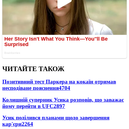
ЧИТАЙТЕ ТАКОЖ
Позитивний тест Паркера на кокаїн отримав
несподіване пояснення
4704
Колишній суперник Усика розповів, що заважає
йому перейти в UFC
2897
Усик поділився планами щодо завершення
кар'єри
2264