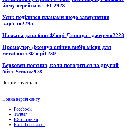
йому перейти в UFC
2928
Усик поділився планами щодо завершення
кар'єри
2295
Названа дата бою Ф’юрі-Джошуа - джерело
2223
Промоутер Джошуа оцінив вибір місця для
мегабою з Ф’юрі
1239
Верховен пояснив, коли погодиться на другий
бій з Усиком
978
Читати коментарі
Повна версія сайту
Facebook
Twitter
RSS-стрічки
E-mail розсилка