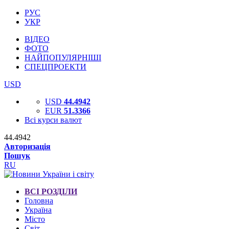
РУС
УКР
ВІДЕО
ФОТО
НАЙПОПУЛЯРНІШІ
СПЕЦПРОЕКТИ
USD
USD
44.4942
EUR
51.3366
Всі курси валют
44.4942
Авторизація
Пошук
RU
ВСІ РОЗДІЛИ
Головна
Україна
Місто
Світ