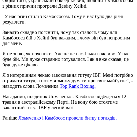
Окрім того, український боксер заявив, щовони з Камбососом
з різних причин програли Девіну Хейні.
"У нас різні стилі з Камбососом. Тому в нас було два різні
результати.
Занадто складно пояснити, чому так сталося, чому для
Камбососа бій з Хейні був важким, і чому він був непростим
для мене.
Я не знаю, як пояснити. Але це не настільки важливо. У нас
буде бій. Ми дуже старанно готувалися. І як я вже сказав, це
буде дуже цікаво.
Я з нетерпінням чекаю завоювання титулу IBF. Мені потрібно
отримати титул, а потім я зможу думати про своє майбутнє", -
наводить слова Ломаченка
Top Rank Boxing.
Нагадаємо, поєдинок Ломаченко - Камбосос відбудеться 12
травня в австралійському Перті. На кону бою стоятиме
вакантний титул IBF у легкій вазі.
Раніше
Ломаченко і Камбосос провели битву поглядів.