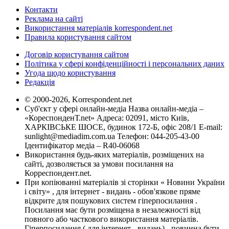
Контакти
Реклама на сайті
Використання матеріалів korrespondent.net
Правила користування сайтом
Договір користування сайтом
Політика у сфері конфіденційності і персональних даних
Угода щодо користування
Редакція
© 2000-2026, Korrespondent.net
Суб'єкт у сфері онлайн-медіа Назва онлайн-медіа –
«КореспонденТ.net» Адреса: 02091, місто Київ,
ХАРКІВСЬКЕ ШОСЕ, будинок 172-Б, офіс 208/1 E-mail:
sunlight@mediadim.com.ua
Телефон: 044-205-43-00
Ідентифікатор медіа – R40-06068
Використання будь-яких матеріалів, розміщених на
сайті, дозволяється за умови посилання на
Корреспондент.net.
При копіюванні матеріалів зі сторінки « Новини України
і світу» , для інтернет - видань - обов'язкове пряме
відкрите для пошукових систем гіперпосилання .
Посилання має бути розміщена в незалежності від
повного або часткового використання матеріалів.
Гіперпосилання ( для інтернет - видань) - повинна бути