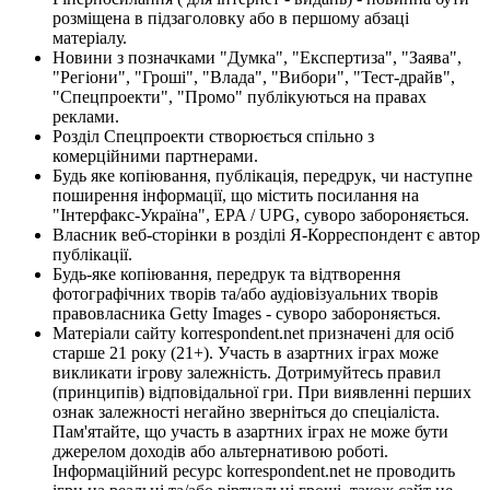
розміщена в підзаголовку або в першому абзаці
матеріалу.
Новини з позначками "Думка", "Експертиза", "Заява",
"Регіони", "Гроші", "Влада", "Вибори", "Тест-драйв",
"Спецпроекти", "Промо" публікуються на правах
реклами.
Розділ Спецпроекти створюється спільно з
комерційними партнерами.
Будь яке копіювання, публікація, передрук, чи наступне
поширення інформації, що містить посилання на
"Інтерфакс-Україна", EPA / UPG, суворо забороняється.
Власник веб-сторінки в розділі Я-Корреспондент є автор
публікації.
Будь-яке копіювання, передрук та відтворення
фотографічних творів та/або аудіовізуальних творів
правовласника Getty Images - суворо забороняється.
Матеріали сайту korrespondent.net призначені для осіб
старше 21 року (21+). Участь в азартних іграх може
викликати ігрову залежність. Дотримуйтесь правил
(принципів) відповідальної гри. При виявленні перших
ознак залежності негайно зверніться до спеціаліста.
Пам'ятайте, що участь в азартних іграх не може бути
джерелом доходів або альтернативою роботі.
Інформаційний ресурс korrespondent.net не проводить