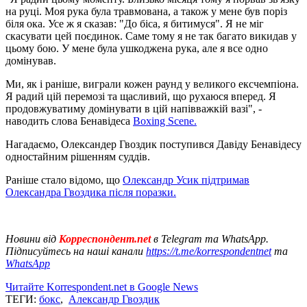
на руці. Моя рука була травмована, а також у мене був поріз
біля ока. Усе ж я сказав: "До біса, я битимуся". Я не міг
скасувати цей поєдинок. Саме тому я не так багато викидав у
цьому бою. У мене була ушкоджена рука, але я все одно
домінував.
Ми, як і раніше, виграли кожен раунд у великого ексчемпіона.
Я радий цій перемозі та щасливий, що рухаюся вперед. Я
продовжуватиму домінувати в цій напівважкій вазі", -
наводить слова Бенавідеса
Boxing Scene.
Нагадаємо, Олександер Гвоздик поступився Давіду Бенавідесу
одностайним рішенням суддів.
Раніше стало відомо, що
Олександр Усик підтримав
Олександра Гвоздика після поразки.
Новини від
Корреспондент.net
в Telegram та WhatsApp.
Підписуйтесь на наші канали
https://t.me/korrespondentnet
та
WhatsApp
Читайте Korrespondent.net в Google News
ТЕГИ:
бокс
,
Александр Гвоздик