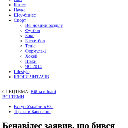
Бізнес
Наука
Шоу-бізнес
Спорт
Всі новини розділу
Футбол
Бокс
Баскетбол
Теніс
Формула-1
Хокей
Шахи
ЧС-2014
Lifestyle
БЛОГИ ЧИТАЧІВ
СПЕЦТЕМА:
Війна в Ірані
ВСІ ТЕМИ
Вступ України в ЄС
Теракт в Барселоні
Бенавідес заявив, що бився