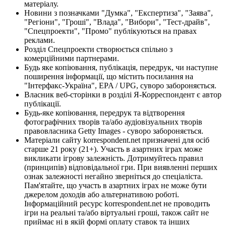
матеріалу.
Новини з позначками "Думка", "Експертиза", "Заява",
"Регіони", "Гроші", "Влада", "Вибори", "Тест-драйв",
"Спецпроекти", "Промо" публікуються на правах
реклами.
Розділ Спецпроекти створюється спільно з
комерційними партнерами.
Будь яке копіювання, публікація, передрук, чи наступне
поширення інформації, що містить посилання на
"Інтерфакс-Україна", EPA / UPG, суворо забороняється.
Власник веб-сторінки в розділі Я-Корреспондент є автор
публікації.
Будь-яке копіювання, передрук та відтворення
фотографічних творів та/або аудіовізуальних творів
правовласника Getty Images - суворо забороняється.
Матеріали сайту korrespondent.net призначені для осіб
старше 21 року (21+). Участь в азартних іграх може
викликати ігрову залежність. Дотримуйтесь правил
(принципів) відповідальної гри. При виявленні перших
ознак залежності негайно зверніться до спеціаліста.
Пам'ятайте, що участь в азартних іграх не може бути
джерелом доходів або альтернативою роботі.
Інформаційний ресурс korrespondent.net не проводить
ігри на реальні та/або віртуальні гроші, також сайт не
приймає ні в якій формі оплату ставок та інших