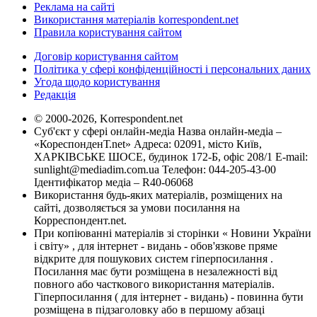
Реклама на сайті
Використання матеріалів korrespondent.net
Правила користування сайтом
Договір користування сайтом
Політика у сфері конфіденційності і персональних даних
Угода щодо користування
Редакція
© 2000-2026, Korrespondent.net
Суб'єкт у сфері онлайн-медіа Назва онлайн-медіа –
«КореспонденТ.net» Адреса: 02091, місто Київ,
ХАРКІВСЬКЕ ШОСЕ, будинок 172-Б, офіс 208/1 E-mail:
sunlight@mediadim.com.ua
Телефон: 044-205-43-00
Ідентифікатор медіа – R40-06068
Використання будь-яких матеріалів, розміщених на
сайті, дозволяється за умови посилання на
Корреспондент.net.
При копіюванні матеріалів зі сторінки « Новини України
і світу» , для інтернет - видань - обов'язкове пряме
відкрите для пошукових систем гіперпосилання .
Посилання має бути розміщена в незалежності від
повного або часткового використання матеріалів.
Гіперпосилання ( для інтернет - видань) - повинна бути
розміщена в підзаголовку або в першому абзаці