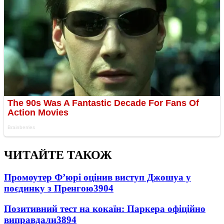
ЧИТАЙТЕ ТАКОЖ
Промоутер Ф’юрі оцінив виступ Джошуа у
поєдинку з Пренгою
3904
Позитивний тест на кокаїн: Паркера офіційно
виправдали
3894