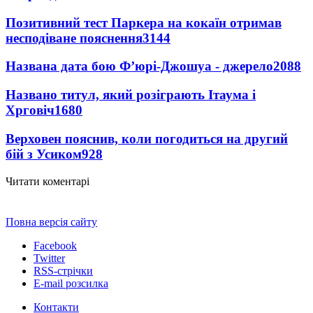
Позитивний тест Паркера на кокаїн отримав
несподіване пояснення
3144
Названа дата бою Ф’юрі-Джошуа - джерело
2088
Названо титул, який розіграють Ітаума і
Хрговіч
1680
Верховен пояснив, коли погодиться на другий
бій з Усиком
928
Читати коментарі
Повна версія сайту
Facebook
Twitter
RSS-стрічки
E-mail розсилка
Контакти