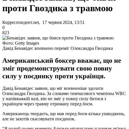
проти Гвоздика з травмою
Корреспондент.net, 17 червня 2024, 13:51
0
823
Фото: Getty Images
Давід Бенавідес впевнено переміг Олександра Гвоздика
Американський боксер вважає, що не
зміг продемонструвати свою повну
силу у поєдинку проти українця.
Давід Бенавідес заявив, що міг впевненіше здолати
Олександра Гвоздика. За словами тимчасового чемпіона WBC
у напівважкій вазі, він не зміг у повну силу битися з
українцем через травму отриману перед боєм.
Американець твердить, що мав перед боєм кілька ушкоджень,
але не захотів скасовувати поєдинок.
"Я радий цьому моменту. Близько місяця тому я порвав зв'язку