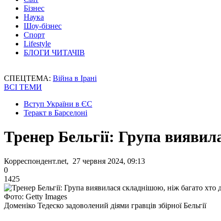
Бізнес
Наука
Шоу-бізнес
Спорт
Lifestyle
БЛОГИ ЧИТАЧІВ
СПЕЦТЕМА:
Війна в Ірані
ВСІ ТЕМИ
Вступ України в ЄС
Теракт в Барселоні
Тренер Бельгії: Група виявил
Корреспондент.net, 27 червня 2024, 09:13
0
1425
Фото: Getty Images
Доменіко Тедеско задоволений діями гравців збірної Бельгії