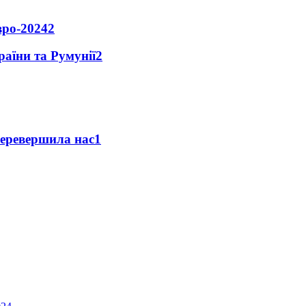
вро-2024
2
раїни та Румунії
2
перевершила нас
1