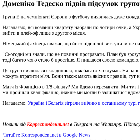
Доменіко Тедеско підвів підсумок групо
Група Е на чемпіонаті Європи з футболу виявилась дуже складн
Нагадаємо, всі команди квартету набрали по чотири очки, а Укр
вийти в плей-оф лише з другого місця.
Німецький фахівець вважає, що його підопічні виступили не на
"Сьогодні ми знали, що не повинні програвати. План був зрозу
тоді багато чого стало б простіше. Я пишаюся своєю командою,
Ця група виявилася складнішою, ніж багато хто думав. На папе
можуть втратити м'яч. Вони також мають якісних гравців, тут 
Матч із Францією в 1/8 фіналу? Ми йдемо перемагати. Ми тут і
ми пройшли кваліфікацію, інакше ми могли б залишатися вдома. 
Нагадаємо,
Україна і Бельгія зіграли внічию в останньому турі
Новини від
Корреспондент.net
в Telegram та WhatsApp. Підпис
Читайте Korrespondent.net в Google News