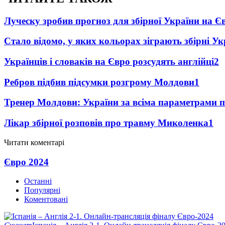
Луческу зробив прогноз для збірної України на Є
Стало відомо, у яких кольорах зіграють збірні Ук
Українців і словаків на Євро розсудять англійці
2
Ребров підбив підсумки розгрому Молдови
1
Тренер Молдови: України за всіма параметрами 
Лікар збірної розповів про травму Миколенка
1
Читати коментарі
Євро 2024
Останні
Популярні
Коментовані