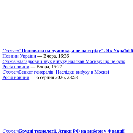
Сюжет
"Полювати на лучника, а не на стрілу". Як Україні 
Новини України
— Вчора, 16:36
Сюжет
Загадковий звук вибуху налякав Москву: що це було
Росія новини
— Вчора, 15:27
Сюжет
Бенкет генералів. Наслідки вибуху в Москві
Росія новини
— 6 серпня 2026, 23:58
Сюжет
Брудні технології. Атаки РФ на вибори у Франції