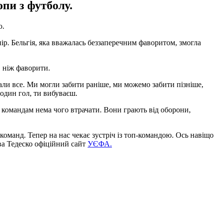
опи з футболу.
о.
нір. Бельгія, яка вважалась беззаперечним фаворитом, змогла
, ніж фаворити.
али все. Ми могли забити раніше, ми можемо забити пізніше,
один гол, ти вибуваєш.
м командам нема чого втрачати. Вони грають від оборони,
оманд. Тепер на нас чекає зустріч із топ-командою. Ось навіщо
ова Тедеско офіційний сайт
УЄФА.