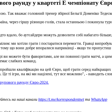
вого раунду у квартеті Е чемпіонату Євр
ою. Так вважає головний тренер збірної Бельгії Доменіко Тедеск
аїна, через гіршу різницю голів, стала останньою і покинула тур
дто вдало, бо аутсайдери можуть дозволити собі набагато більше
мілим: ми хотіли грати і постаратися перемогти. Гравці випробув
 тому що вони добре впоралися наприкінці - якщо ти пропустиш 
рі ви можете бути фаворитами, але ви повинні грати матчі, а ци
немає слабких команд.
 пройшли кваліфікацію на цей Євро, щоб грати серед найкращих к
Це ті ігри, на які ми націлені, тут все можливо", - наводить сл
 групового раунду Євро-2024.
уйтесь на наші канали
https://t.me/korrespondentnet
та
WhatsApp