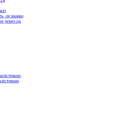
024
ьті
ть, це важко
не через це
балістикою