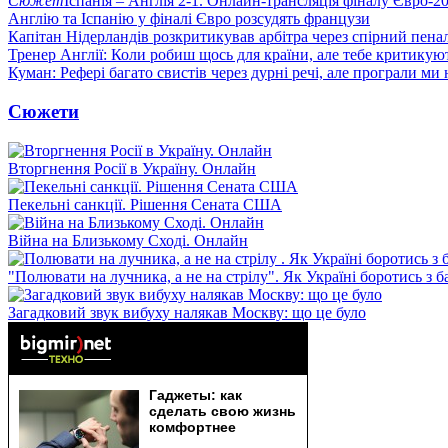
Сюжет
Іспанія – Англія 2-1. Онлайн-трансляція фіналу Євро-2
Англію та Іспанію у фіналі Євро розсудять французи
Капітан Нідерландів розкритикував арбітра через спірний пенал
Тренер Англії: Коли робиш щось для країни, але тебе критикую
Куман: Рефері багато свистів через дурні речі, але програли ми 
Сюжети
Вторгнення Росії в Україну. Онлайн
Пекельні санкції. Рішення Сената США
Війна на Близькому Сході. Онлайн
"Полювати на лучника, а не на стрілу". Як Україні боротись з 
Загадковий звук вибуху налякав Москву: що це було