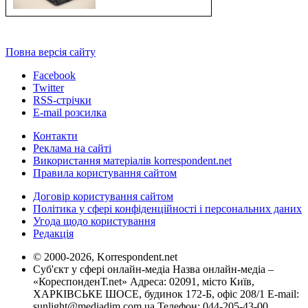
Повна версія сайту
Facebook
Twitter
RSS-стрічки
E-mail розсилка
Контакти
Реклама на сайті
Використання матеріалів korrespondent.net
Правила користування сайтом
Договір користування сайтом
Політика у сфері конфіденційності і персональних даних
Угода щодо користування
Редакція
© 2000-2026, Korrespondent.net
Суб'єкт у сфері онлайн-медіа Назва онлайн-медіа –
«КореспонденТ.net» Адреса: 02091, місто Київ,
ХАРКІВСЬКЕ ШОСЕ, будинок 172-Б, офіс 208/1 E-mail:
sunlight@mediadim.com.ua
Телефон: 044-205-43-00