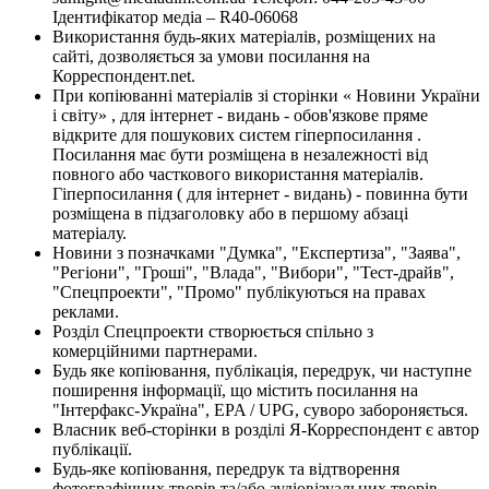
Ідентифікатор медіа – R40-06068
Використання будь-яких матеріалів, розміщених на
сайті, дозволяється за умови посилання на
Корреспондент.net.
При копіюванні матеріалів зі сторінки « Новини України
і світу» , для інтернет - видань - обов'язкове пряме
відкрите для пошукових систем гіперпосилання .
Посилання має бути розміщена в незалежності від
повного або часткового використання матеріалів.
Гіперпосилання ( для інтернет - видань) - повинна бути
розміщена в підзаголовку або в першому абзаці
матеріалу.
Новини з позначками "Думка", "Експертиза", "Заява",
"Регіони", "Гроші", "Влада", "Вибори", "Тест-драйв",
"Спецпроекти", "Промо" публікуються на правах
реклами.
Розділ Спецпроекти створюється спільно з
комерційними партнерами.
Будь яке копіювання, публікація, передрук, чи наступне
поширення інформації, що містить посилання на
"Інтерфакс-Україна", EPA / UPG, суворо забороняється.
Власник веб-сторінки в розділі Я-Корреспондент є автор
публікації.
Будь-яке копіювання, передрук та відтворення
фотографічних творів та/або аудіовізуальних творів