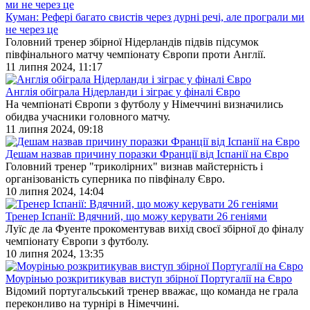
Куман: Рефері багато свистів через дурні речі, але програли ми
не через це
Головний тренер збірної Нідерландів підвів підсумок
півфінального матчу чемпіонату Європи проти Англії.
11 липня 2024, 11:17
Англія обіграла Нідерланди і зіграє у фіналі Євро
На чемпіонаті Європи з футболу у Німеччині визначились
обидва учасники головного матчу.
11 липня 2024, 09:18
Дешам назвав причину поразки Франції від Іспанії на Євро
Головний тренер "триколірних" визнав майстерність і
організованість суперника по півфіналу Євро.
10 липня 2024, 14:04
Тренер Іспанії: Вдячний, що можу керувати 26 геніями
Луїс де ла Фуенте прокоментував вихід своєї збірної до фіналу
чемпіонату Європи з футболу.
10 липня 2024, 13:35
Моурінью розкритикував виступ збірної Португалії на Євро
Відомий португальський тренер вважає, що команда не грала
переконливо на турнірі в Німеччині.