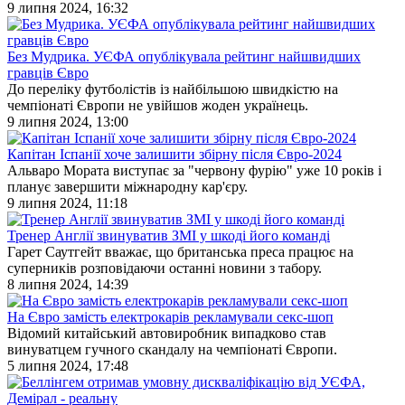
9 липня 2024, 16:32
Без Мудрика. УЄФА опублікувала рейтинг найшвидших
гравців Євро
До переліку футболістів із найбільшою швидкістю на
чемпіонаті Європи не увійшов жоден українець.
9 липня 2024, 13:00
Капітан Іспанії хоче залишити збірну після Євро-2024
Альваро Мората виступає за "червону фурію" уже 10 років і
планує завершити міжнародну кар'єру.
9 липня 2024, 11:18
Тренер Англії звинуватив ЗМІ у шкоді його команді
Гарет Саутгейт вважає, що британська преса працює на
суперників розповідаючи останні новини з табору.
8 липня 2024, 14:39
На Євро замість електрокарів рекламували секс-шоп
Відомий китайський автовиробник випадково став
винуватцем гучного скандалу на чемпіонаті Європи.
5 липня 2024, 17:48