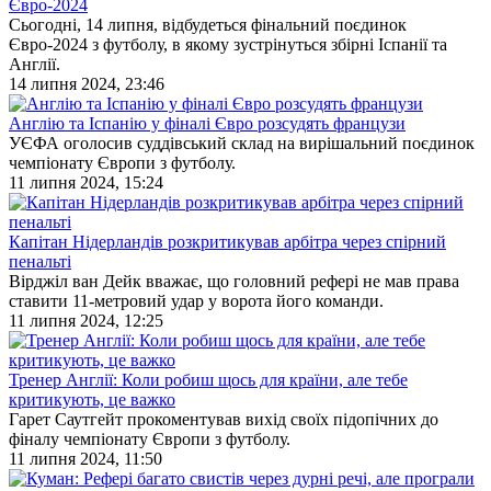
Євро-2024
Сьогодні, 14 липня, відбудеться фінальний поєдинок
Євро-2024 з футболу, в якому зустрінуться збірні Іспанії та
Англії.
14 липня 2024, 23:46
Англію та Іспанію у фіналі Євро розсудять французи
УЄФА оголосив суддівський склад на вирішальний поєдинок
чемпіонату Європи з футболу.
11 липня 2024, 15:24
Капітан Нідерландів розкритикував арбітра через спірний
пенальті
Вірджіл ван Дейк вважає, що головний рефері не мав права
ставити 11-метровий удар у ворота його команди.
11 липня 2024, 12:25
Тренер Англії: Коли робиш щось для країни, але тебе
критикують, це важко
Гарет Саутгейт прокоментував вихід своїх підопічних до
фіналу чемпіонату Європи з футболу.
11 липня 2024, 11:50