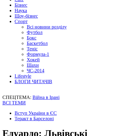
Бізнес
Наука
Шоу-бізнес
Спорт
Всі новини розділу
Футбол
Бокс
Баскетбол
Теніс
Формула-1
Хокей
Шахи
ЧС-2014
Lifestyle
БЛОГИ ЧИТАЧІВ
СПЕЦТЕМА:
Війна в Ірані
ВСІ ТЕМИ
Вступ України в ЄС
Теракт в Барселоні
Едуардо: Львівські