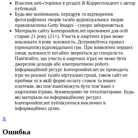
Власник веб-сторінки в розділі Я-Корреспондент є автор
публікації.
Будь-яке копіювання, передрук та відтворення
фотографічних творів та/або аудіовізуальних творів
правовласника Getty Images - суворо забороняється.
Матеріали сайту korrespondent.net призначені для осіб
старше 21 року (21+). Участь в азартних іграх може
викликати ігрову залежність. Дотримуйтесь правил
(принципів) відповідальної гри. При виявленні перших
ознак залежності негайно зверніться до спеціаліста.
Пам'ятайте, що участь в азартних іграх не може бути
джерелом доходів або альтернативою роботі.
Інформаційний ресурс korrespondent.net не проводить
ігри на реальні та/або віртуальні гроші, також сайт не
приймає ні в якій формі оплату ставок та інших
платежів, які пов’язані/можуть бути пов’язані з
азартними іграми, букмекерами чи тоталізаторами. Будь-
які матеріали на інформаційному ресурсі
korrespondent.net публікуються виключно в
інформаційних цілях.
X
Ошибка