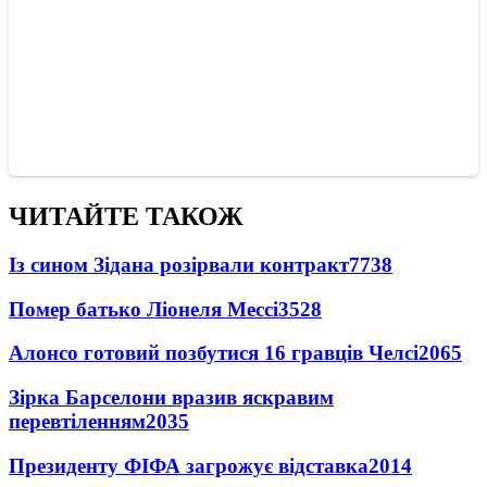
ЧИТАЙТЕ ТАКОЖ
Із сином Зідана розірвали контракт
7738
Помер батько Ліонеля Мессі
3528
Алонсо готовий позбутися 16 гравців Челсі
2065
Зірка Барселони вразив яскравим
перевтіленням
2035
Президенту ФІФА загрожує відставка
2014