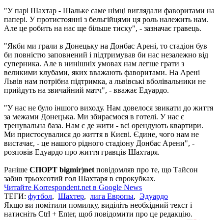
"У парі Шахтар - Шальке саме німці виглядали фаворитами на
папері. У протистоянні з бельгійцями ця роль належить нам.
Але це робить на нас ще більше тиску", - зазначає гравець.
"Якби ми грали в Донецьку на Донбас Арені, то стадіон був
би повністю заповнений і підтримував би нас незалежно від
суперника. Але в нинішніх умовах нам легше грати з
великими клубами, яких вважають фаворитами. На Арені
Львів нам потрібна підтримка, а львівські вболівальники не
прийдуть на звичайний матч", - вважає Едуардо.
"У нас не було іншого виходу. Нам довелося звикати до життя
за межами Донецька. Ми збираємося в готелі. У нас є
тренувальна база. Нам є де жити - всі орендують квартири.
Ми пристосувалися до життя в Києві. Єдине, чого нам не
вистачає, - це нашого рідного стадіону Донбас Арени", -
розповів Едуардо про життя гравців Шахтаря.
Раніше
СПОРТ bigmir)net
повідомляв про те, що Тайсон
забив трьохсотий гол Шахтаря в єврокубках.
Читайте Korrespondent.net в Google News
ТЕГИ:
футбол
,
Шахтер
,
лига Европы
,
Эдуардо
Якщо ви помітили помилку, виділіть необхідний текст і
натисніть Ctrl + Enter, щоб повідомити про це редакцію.