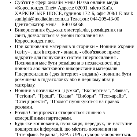
Суб'єкт у сфері онлайн-медіа Назва онлайн-медіа –
«КореспонденТ.net» Адреса: 02091, місто Київ,
ХАРКІВСЬКЕ ШОСЕ, будинок 172-Б, офіс 208/1 E-mail:
sunlight@mediadim.com.ua
Телефон: 044-205-43-00
Ідентифікатор медіа – R40-06068
Використання будь-яких матеріалів, розміщених на
сайті, дозволяється за умови посилання на
Корреспондент.net.
При копіюванні матеріалів зі сторінки « Новини України
і світу» , для інтернет - видань - обов'язкове пряме
відкрите для пошукових систем гіперпосилання .
Посилання має бути розміщена в незалежності від
повного або часткового використання матеріалів.
Гіперпосилання ( для інтернет - видань) - повинна бути
розміщена в підзаголовку або в першому абзаці
матеріалу.
Новини з позначками "Думка", "Експертиза", "Заява",
"Регіони", "Гроші", "Влада", "Вибори", "Тест-драйв",
"Спецпроекти", "Промо" публікуються на правах
реклами.
Розділ Спецпроекти створюється спільно з
комерційними партнерами.
Будь яке копіювання, публікація, передрук, чи наступне
поширення інформації, що містить посилання на
"Інтерфакс-Україна", EPA / UPG, суворо забороняється.