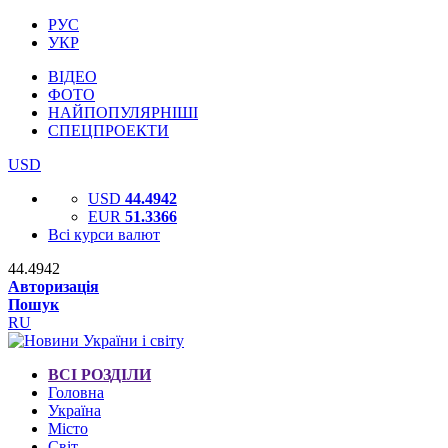
РУС
УКР
ВІДЕО
ФОТО
НАЙПОПУЛЯРНІШІ
СПЕЦПРОЕКТИ
USD
USD
44.4942
EUR
51.3366
Всі курси валют
44.4942
Авторизація
Пошук
RU
ВСІ РОЗДІЛИ
Головна
Україна
Місто
Світ