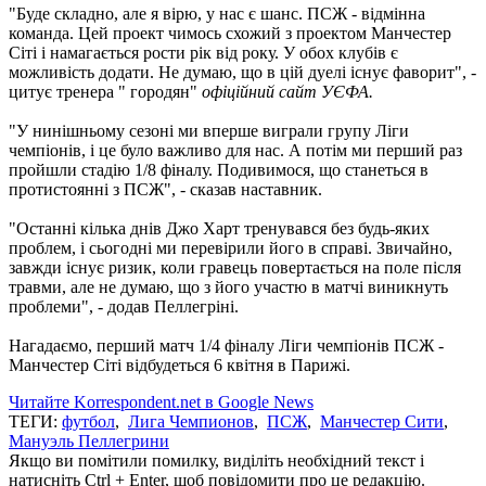
"Буде складно, але я вірю, у нас є шанс.
ПСЖ - відмінна
команда.
Цей проект чимось схожий з проектом Манчестер
Сіті і намагається рости рік від року.
У обох клубів є
можливість додати.
Не думаю, що в цій дуелі існує фаворит", -
цитує тренера " ​городян"
офіційний сайт УЄФА.
"У нинішньому сезоні ми вперше виграли групу Ліги
чемпіонів, і це було важливо для нас.
А потім ми перший раз
пройшли стадію 1/8 фіналу.
Подивимося, що станеться в
протистоянні з ПСЖ", - сказав наставник.
"Останні кілька днів Джо Харт тренувався без будь-яких
проблем, і сьогодні ми перевірили його в справі.
Звичайно,
завжди існує ризик, коли гравець повертається на поле після
травми, але не думаю, що з його участю в матчі виникнуть
проблеми", - додав Пеллегріні.
Нагадаємо, перший матч 1/4 фіналу Ліги чемпіонів ПСЖ -
Манчестер Сіті відбудеться 6 квітня в Парижі.
Читайте Korrespondent.net в Google News
ТЕГИ:
футбол
,
Лига Чемпионов
,
ПСЖ
,
Манчестер Сити
,
Мануэль Пеллегрини
Якщо ви помітили помилку, виділіть необхідний текст і
натисніть Ctrl + Enter, щоб повідомити про це редакцію.