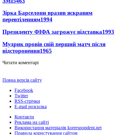
ЗМІ
5463
Зірка Барселони вразив яскравим
перевтіленням
1994
Президенту ФІФА загрожує відставка
1993
Мудрик провів свій перший матч після
відсторонення
1965
Читати коментарі
Повна версія сайту
Facebook
Twitter
RSS-стрічки
E-mail розсилка
Контакти
Реклама на сайті
Використання матеріалів korrespondent.net
Правила користування сайтом