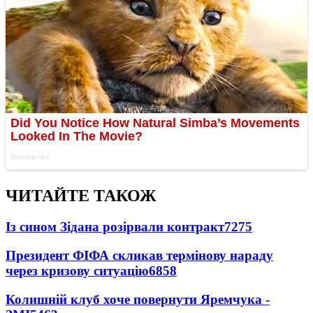
ЧИТАЙТЕ ТАКОЖ
Із сином Зідана розірвали контракт
7275
Президент ФІФА скликав термінову нараду
через кризову ситуацію
6858
Колишній клуб хоче повернути Яремчука -