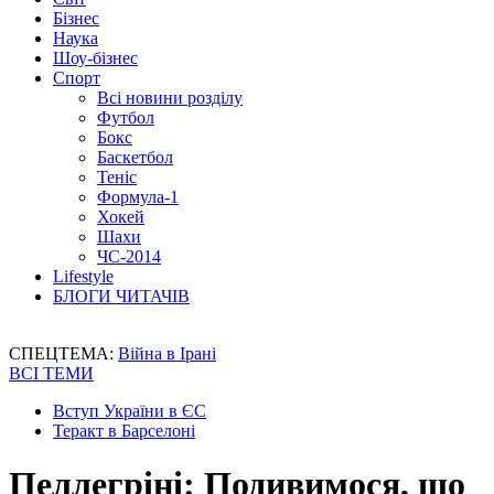
Бізнес
Наука
Шоу-бізнес
Спорт
Всі новини розділу
Футбол
Бокс
Баскетбол
Теніс
Формула-1
Хокей
Шахи
ЧС-2014
Lifestyle
БЛОГИ ЧИТАЧІВ
СПЕЦТЕМА:
Війна в Ірані
ВСІ ТЕМИ
Вступ України в ЄС
Теракт в Барселоні
Пеллегріні: Подивимося, що