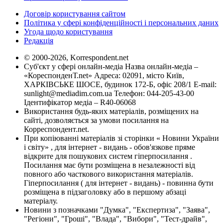
Договір користування сайтом
Політика у сфері конфіденційності і персональних даних
Угода щодо користування
Редакція
© 2000-2026, Korrespondent.net
Суб'єкт у сфері онлайн-медіа Назва онлайн-медіа –
«КореспонденТ.net» Адреса: 02091, місто Київ,
ХАРКІВСЬКЕ ШОСЕ, будинок 172-Б, офіс 208/1 E-mail:
sunlight@mediadim.com.ua
Телефон: 044-205-43-00
Ідентифікатор медіа – R40-06068
Використання будь-яких матеріалів, розміщених на
сайті, дозволяється за умови посилання на
Корреспондент.net.
При копіюванні матеріалів зі сторінки « Новини України
і світу» , для інтернет - видань - обов'язкове пряме
відкрите для пошукових систем гіперпосилання .
Посилання має бути розміщена в незалежності від
повного або часткового використання матеріалів.
Гіперпосилання ( для інтернет - видань) - повинна бути
розміщена в підзаголовку або в першому абзаці
матеріалу.
Новини з позначками "Думка", "Експертиза", "Заява",
"Регіони", "Гроші", "Влада", "Вибори", "Тест-драйв",