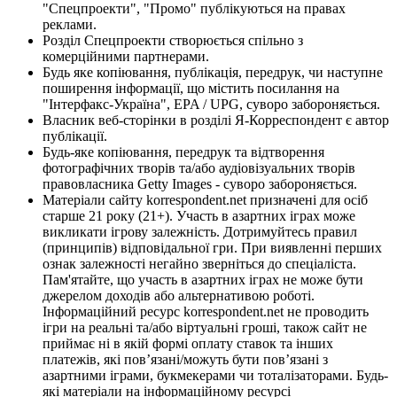
"Спецпроекти", "Промо" публікуються на правах
реклами.
Розділ Спецпроекти створюється спільно з
комерційними партнерами.
Будь яке копіювання, публікація, передрук, чи наступне
поширення інформації, що містить посилання на
"Інтерфакс-Україна", EPA / UPG, суворо забороняється.
Власник веб-сторінки в розділі Я-Корреспондент є автор
публікації.
Будь-яке копіювання, передрук та відтворення
фотографічних творів та/або аудіовізуальних творів
правовласника Getty Images - суворо забороняється.
Матеріали сайту korrespondent.net призначені для осіб
старше 21 року (21+). Участь в азартних іграх може
викликати ігрову залежність. Дотримуйтесь правил
(принципів) відповідальної гри. При виявленні перших
ознак залежності негайно зверніться до спеціаліста.
Пам'ятайте, що участь в азартних іграх не може бути
джерелом доходів або альтернативою роботі.
Інформаційний ресурс korrespondent.net не проводить
ігри на реальні та/або віртуальні гроші, також сайт не
приймає ні в якій формі оплату ставок та інших
платежів, які пов’язані/можуть бути пов’язані з
азартними іграми, букмекерами чи тоталізаторами. Будь-
які матеріали на інформаційному ресурсі