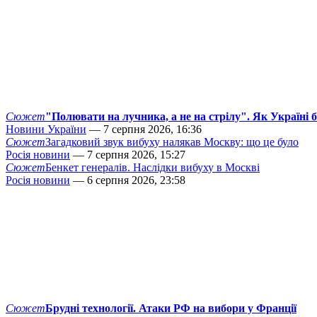
Сюжет
"Полювати на лучника, а не на стрілу". Як Україні 
Новини України
— 7 серпня 2026, 16:36
Сюжет
Загадковий звук вибуху налякав Москву: що це було
Росія новини
— 7 серпня 2026, 15:27
Сюжет
Бенкет генералів. Наслідки вибуху в Москві
Росія новини
— 6 серпня 2026, 23:58
Сюжет
Брудні технології. Атаки РФ на вибори у Франції