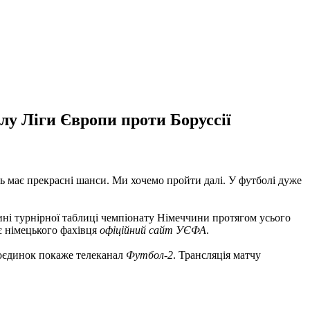
лу Ліги Європи проти Боруссії
ль має прекрасні шанси. Ми хочемо пройти далі. У футболі дуже
ині турнірної таблиці чемпіонату Німеччини протягом усього
є німецького фахівця
офіційний сайт УЄФА
.
поєдинок покаже телеканал
Футбол-2
. Трансляція матчу