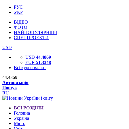
РУС
УКР
ВІДЕО
ФОТО
НАЙПОПУЛЯРНІШІ
СПЕЦПРОЕКТИ
USD
USD
44.4869
EUR
51.3348
Всі курси валют
44.4869
Авторизація
Пошук
RU
ВСІ РОЗДІЛИ
Головна
Україна
Місто
Світ