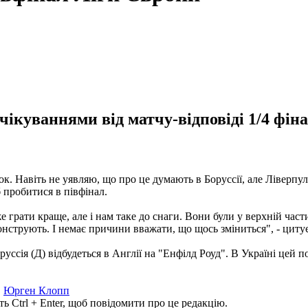
ікуваннями від матчу-відповіді 1/4 фіна
к. Навіть не уявляю, що про це думають в Боруссії, але Ліверпу
 пробитися в півфінал.
грати краще, але і нам таке до снаги. Вони були у верхній част
онструють. І немає причини вважати, що щось зміниться", - циту
уссія (Д) відбудеться в Англії на "Енфілд Роуд". В Україні цей 
,
Юрген Клопп
ь Ctrl + Enter, щоб повідомити про це редакцію.