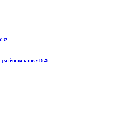
033
 трагічним кінцем
1828