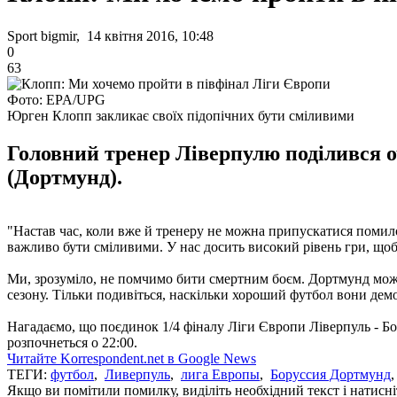
Sport bigmir, 14 квітня 2016, 10:48
0
63
Фото: EPA/UPG
Юрген Клопп закликає своїх підопічних бути сміливими
Головний тренер Ліверпулю поділився оч
(Дортмунд).
"Настав час, коли вже й тренеру не можна припускатися помило
важливо бути сміливими. У нас досить високий рівень гри, щоб
Ми, зрозуміло, не помчимо бити смертним боєм. Дортмунд може 
сезону. Тільки подивіться, наскільки хороший футбол вони дем
Нагадаємо, що поєдинок 1/4 фіналу Ліги Європи Ліверпуль - Бор
розпочнеться о 22:00.
Читайте Korrespondent.net в Google News
ТЕГИ:
футбол
,
Ливерпуль
,
лига Европы
,
Боруссия Дортмунд
Якщо ви помітили помилку, виділіть необхідний текст і натисніт