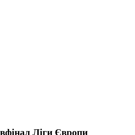
івфінал Ліги Європи