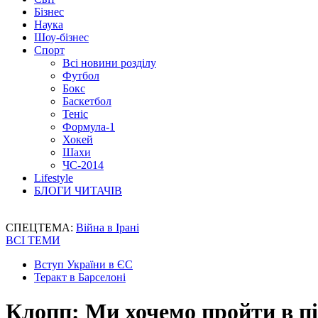
Бізнес
Наука
Шоу-бізнес
Спорт
Всі новини розділу
Футбол
Бокс
Баскетбол
Теніс
Формула-1
Хокей
Шахи
ЧС-2014
Lifestyle
БЛОГИ ЧИТАЧІВ
СПЕЦТЕМА:
Війна в Ірані
ВСІ ТЕМИ
Вступ України в ЄС
Теракт в Барселоні
Клопп: Ми хочемо пройти в п