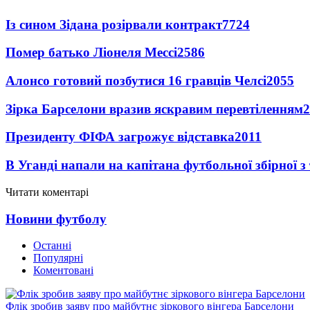
Із сином Зідана розірвали контракт
7724
Помер батько Ліонеля Мессі
2586
Алонсо готовий позбутися 16 гравців Челсі
2055
Зірка Барселони вразив яскравим перевтіленням
2
Президенту ФІФА загрожує відставка
2011
В Уганді напали на капітана футбольної збірної з
Читати коментарі
Новини футболу
Останні
Популярні
Коментовані
Флік зробив заяву про майбутнє зіркового вінгера Барселони