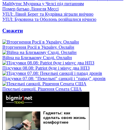
Майбутнє Мудрика у Челсі під питанням
Помер батько Ліонеля Мессі
УПЛ: Лівий Берег та Кудрівка зіграли внічию
УПЛ: Буковина та Оболонь розійшлися нічиєю
Сюжети
Вторгнення Росії в Україну. Онлайн
Війна на Близькому Сході. Онлайн
Підсумки 08.08: Patriot буде і мінус два НПЗ
Підсумки 07.08: "Пекельні" санкції і "парад" дронів
Пекельні санкції. Рішення Сената США