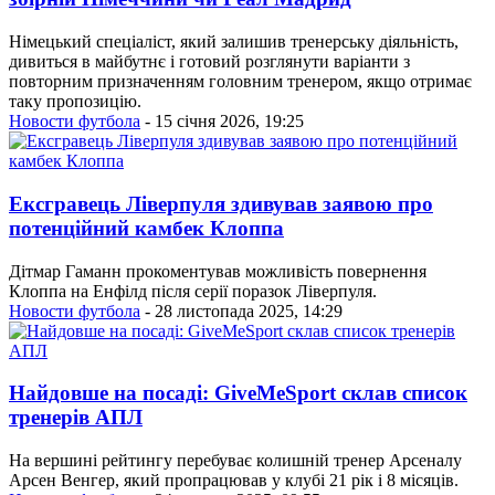
Німецький спеціаліст, який залишив тренерську діяльність,
дивиться в майбутнє і готовий розглянути варіанти з
повторним призначенням головним тренером, якщо отримає
таку пропозицію.
Новости футбола
- 15 січня 2026, 19:25
Ексгравець Ліверпуля здивував заявою про
потенційний камбек Клоппа
Дітмар Гаманн прокоментував можливість повернення
Клоппа на Енфілд після серії поразок Ліверпуля.
Новости футбола
- 28 листопада 2025, 14:29
Найдовше на посаді: GiveMeSport склав список
тренерів АПЛ
На вершині рейтингу перебуває колишній тренер Арсеналу
Арсен Венгер, який пропрацював у клубі 21 рік і 8 місяців.