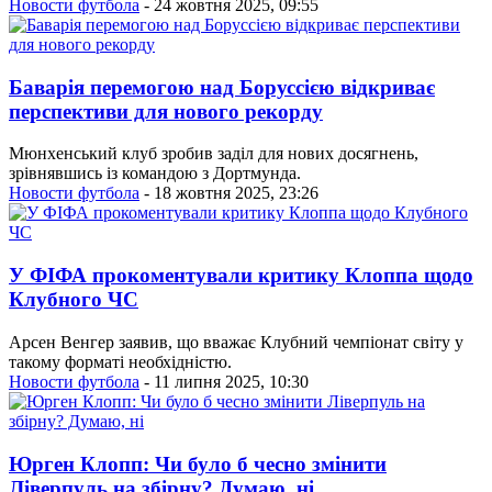
Новости футбола
- 24 жовтня 2025, 09:55
Баварія перемогою над Боруссією відкриває
перспективи для нового рекорду
Мюнхенський клуб зробив заділ для нових досягнень,
зрівнявшись із командою з Дортмунда.
Новости футбола
- 18 жовтня 2025, 23:26
У ФІФА прокоментували критику Клоппа щодо
Клубного ЧС
Арсен Венгер заявив, що вважає Клубний чемпіонат світу у
такому форматі необхідністю.
Новости футбола
- 11 липня 2025, 10:30
Юрген Клопп: Чи було б чесно змінити
Ліверпуль на збірну? Думаю, ні