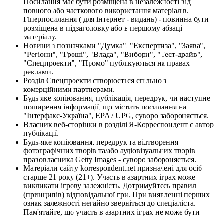
Посилання має бути розміщена в незалежності від
повного або часткового використання матеріалів.
Гіперпосилання ( для інтернет - видань) - повинна бути
розміщена в підзаголовку або в першому абзаці
матеріалу.
Новини з позначками "Думка", "Експертиза", "Заява",
"Регіони", "Гроші", "Влада", "Вибори", "Тест-драйв",
"Спецпроекти", "Промо" публікуються на правах
реклами.
Розділ Спецпроекти створюється спільно з
комерційними партнерами.
Будь яке копіювання, публікація, передрук, чи наступне
поширення інформації, що містить посилання на
"Інтерфакс-Україна", EPA / UPG, суворо забороняється.
Власник веб-сторінки в розділі Я-Корреспондент є автор
публікації.
Будь-яке копіювання, передрук та відтворення
фотографічних творів та/або аудіовізуальних творів
правовласника Getty Images - суворо забороняється.
Матеріали сайту korrespondent.net призначені для осіб
старше 21 року (21+). Участь в азартних іграх може
викликати ігрову залежність. Дотримуйтесь правил
(принципів) відповідальної гри. При виявленні перших
ознак залежності негайно зверніться до спеціаліста.
Пам'ятайте, що участь в азартних іграх не може бути