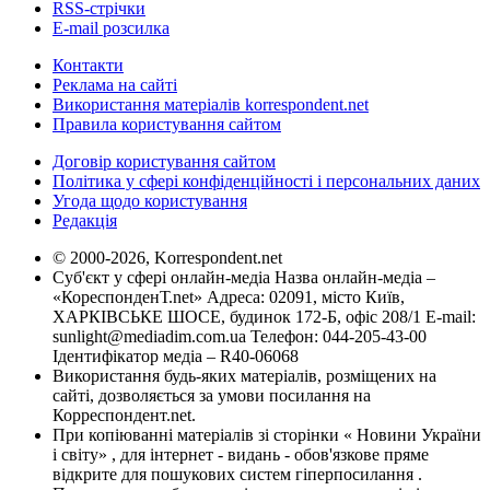
RSS-стрічки
E-mail розсилка
Контакти
Реклама на сайті
Використання матеріалів korrespondent.net
Правила користування сайтом
Договір користування сайтом
Політика у сфері конфіденційності і персональних даних
Угода щодо користування
Редакція
© 2000-2026, Korrespondent.net
Суб'єкт у сфері онлайн-медіа Назва онлайн-медіа –
«КореспонденТ.net» Адреса: 02091, місто Київ,
ХАРКІВСЬКЕ ШОСЕ, будинок 172-Б, офіс 208/1 E-mail:
sunlight@mediadim.com.ua
Телефон: 044-205-43-00
Ідентифікатор медіа – R40-06068
Використання будь-яких матеріалів, розміщених на
сайті, дозволяється за умови посилання на
Корреспондент.net.
При копіюванні матеріалів зі сторінки « Новини України
і світу» , для інтернет - видань - обов'язкове пряме
відкрите для пошукових систем гіперпосилання .