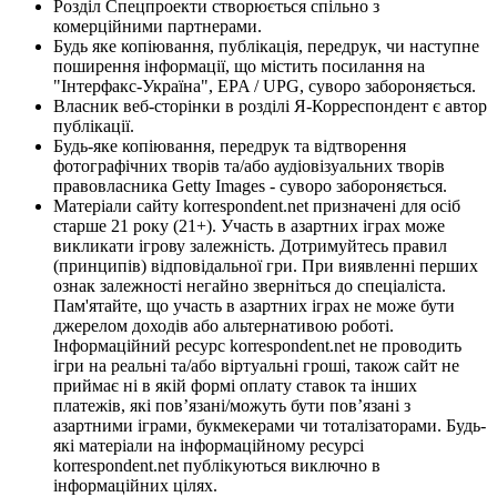
Розділ Спецпроекти створюється спільно з
комерційними партнерами.
Будь яке копіювання, публікація, передрук, чи наступне
поширення інформації, що містить посилання на
"Інтерфакс-Україна", EPA / UPG, суворо забороняється.
Власник веб-сторінки в розділі Я-Корреспондент є автор
публікації.
Будь-яке копіювання, передрук та відтворення
фотографічних творів та/або аудіовізуальних творів
правовласника Getty Images - суворо забороняється.
Матеріали сайту korrespondent.net призначені для осіб
старше 21 року (21+). Участь в азартних іграх може
викликати ігрову залежність. Дотримуйтесь правил
(принципів) відповідальної гри. При виявленні перших
ознак залежності негайно зверніться до спеціаліста.
Пам'ятайте, що участь в азартних іграх не може бути
джерелом доходів або альтернативою роботі.
Інформаційний ресурс korrespondent.net не проводить
ігри на реальні та/або віртуальні гроші, також сайт не
приймає ні в якій формі оплату ставок та інших
платежів, які пов’язані/можуть бути пов’язані з
азартними іграми, букмекерами чи тоталізаторами. Будь-
які матеріали на інформаційному ресурсі
korrespondent.net публікуються виключно в
інформаційних цілях.