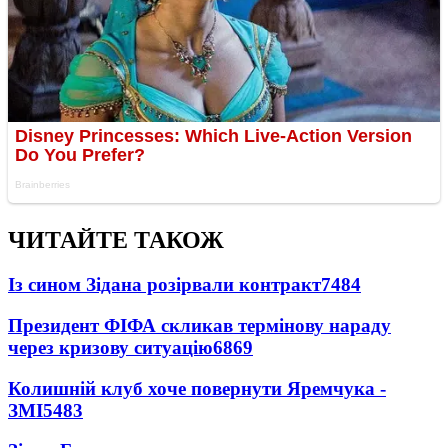
ЧИТАЙТЕ ТАКОЖ
Із сином Зідана розірвали контракт
7484
Президент ФІФА скликав термінову нараду
через кризову ситуацію
6869
Колишній клуб хоче повернути Яремчука -
ЗМІ
5483