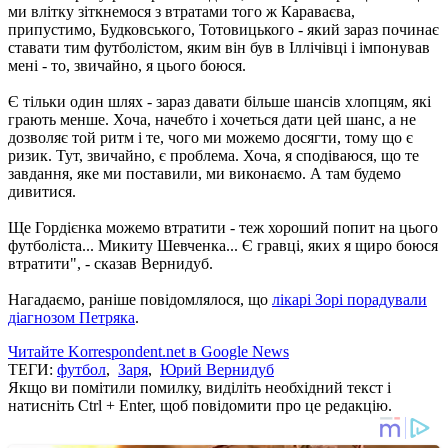
ми влітку зіткнемося з втратами того ж Караваєва,
припустимо, Будковського, Тотовицького - який зараз починає
ставати тим футболістом, яким він був в Іллічівці і імпонував
мені - то, звичайно, я цього боюся.
Є тільки один шлях - зараз давати більше шансів хлопцям, які
грають менше. Хоча, начебто і хочеться дати цей шанс, а не
дозволяє той ритм і те, чого ми можемо досягти, тому що є
ризик. Тут, звичайно, є проблема. Хоча, я сподіваюся, що те
завдання, яке ми поставили, ми виконаємо. А там будемо
дивитися.
Ще Гордієнка можемо втратити - теж хороший попит на цього
футболіста... Микиту Шевченка... Є гравці, яких я щиро боюся
втратити", - сказав Вернидуб.
Нагадаємо, раніше повідомлялося, що
лікарі Зорі порадували
діагнозом Петряка
.
Читайте Korrespondent.net в Google News
ТЕГИ:
футбол
,
Заря
,
Юрий Вернидуб
Якщо ви помітили помилку, виділіть необхідний текст і
натисніть Ctrl + Enter, щоб повідомити про це редакцію.