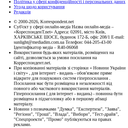
Політика у сфері конфіденційності і персональних даних
Угода щодо користування
Редакція
© 2000-2026, Korrespondent.net
Суб'єкт у сфері онлайн-медіа Назва онлайн-медіа –
«КореспонденТ.net» Адреса: 02091, місто Київ,
ХАРКІВСЬКЕ ШОСЕ, будинок 172-Б, офіс 208/1 E-mail:
sunlight@mediadim.com.ua
Телефон: 044-205-43-00
Ідентифікатор медіа – R40-06068
Використання будь-яких матеріалів, розміщених на
сайті, дозволяється за умови посилання на
Корреспондент.net.
При копіюванні матеріалів зі сторінки « Новини України
і світу» , для інтернет - видань - обов'язкове пряме
відкрите для пошукових систем гіперпосилання .
Посилання має бути розміщена в незалежності від
повного або часткового використання матеріалів.
Гіперпосилання ( для інтернет - видань) - повинна бути
розміщена в підзаголовку або в першому абзаці
матеріалу.
Новини з позначками "Думка", "Експертиза", "Заява",
"Регіони", "Гроші", "Влада", "Вибори", "Тест-драйв",
"Спецпроекти", "Промо" публікуються на правах
реклами.