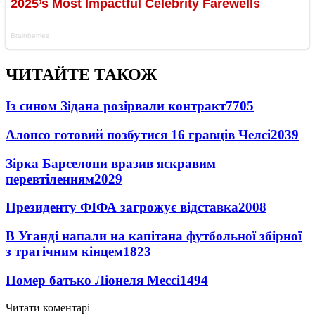
ЧИТАЙТЕ ТАКОЖ
Із сином Зідана розірвали контракт
7705
Алонсо готовий позбутися 16 гравців Челсі
2039
Зірка Барселони вразив яскравим
перевтіленням
2029
Президенту ФІФА загрожує відставка
2008
В Уганді напали на капітана футбольної збірної
з трагічним кінцем
1823
Помер батько Ліонеля Мессі
1494
Читати коментарі