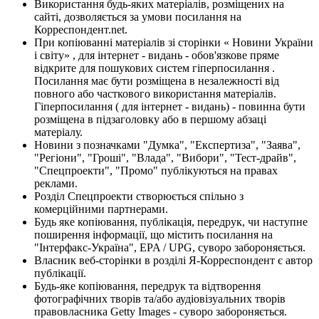
Використання будь-яких матеріалів, розміщених на
сайті, дозволяється за умови посилання на
Корреспондент.net.
При копіюванні матеріалів зі сторінки « Новини України
і світу» , для інтернет - видань - обов'язкове пряме
відкрите для пошукових систем гіперпосилання .
Посилання має бути розміщена в незалежності від
повного або часткового використання матеріалів.
Гіперпосилання ( для інтернет - видань) - повинна бути
розміщена в підзаголовку або в першому абзаці
матеріалу.
Новини з позначками "Думка", "Експертиза", "Заява",
"Регіони", "Гроші", "Влада", "Вибори", "Тест-драйв",
"Спецпроекти", "Промо" публікуються на правах
реклами.
Розділ Спецпроекти створюється спільно з
комерційними партнерами.
Будь яке копіювання, публікація, передрук, чи наступне
поширення інформації, що містить посилання на
"Інтерфакс-Україна", EPA / UPG, суворо забороняється.
Власник веб-сторінки в розділі Я-Корреспондент є автор
публікації.
Будь-яке копіювання, передрук та відтворення
фотографічних творів та/або аудіовізуальних творів
правовласника Getty Images - суворо забороняється.