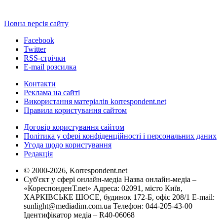
Повна версія сайту
Facebook
Twitter
RSS-стрічки
E-mail розсилка
Контакти
Реклама на сайті
Використання матеріалів korrespondent.net
Правила користування сайтом
Договір користування сайтом
Політика у сфері конфіденційності і персональних даних
Угода щодо користування
Редакція
© 2000-2026, Korrespondent.net
Суб'єкт у сфері онлайн-медіа Назва онлайн-медіа –
«КореспонденТ.net» Адреса: 02091, місто Київ,
ХАРКІВСЬКЕ ШОСЕ, будинок 172-Б, офіс 208/1 E-mail:
sunlight@mediadim.com.ua
Телефон: 044-205-43-00
Ідентифікатор медіа – R40-06068