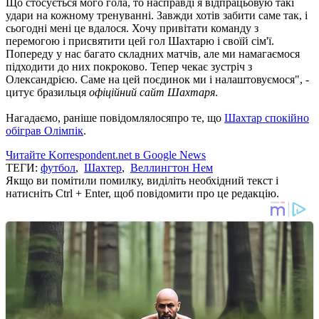
Що стосується мого гола, то насправді я відпрацьовую такі
удари на кожному тренуванні. Завжди хотів забити саме так, і
сьогодні мені це вдалося. Хочу привітати команду з
перемогою і присвятити цей гол Шахтарю і своїй сім'ї.
Попереду у нас багато складних матчів, але ми намагаємося
підходити до них покроково. Тепер чекає зустріч з
Олександрією. Саме на цей поєдинок ми і налаштовуємося", -
цитує бразильця
офіційний сайт Шахтаря
.
Нагадаємо, раніше повідомлялосяпро те, що
Шахтар спокійно
обіграв Олімпік
.
Читайте Korrespondent.net в Google News
ТЕГИ:
футбол
,
Шахтер
,
Веллингтон Нем
Якщо ви помітили помилку, виділіть необхідний текст і
натисніть Ctrl + Enter, щоб повідомити про це редакцію.