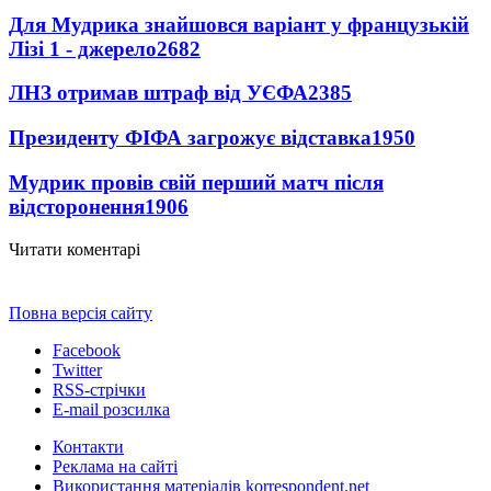
Для Мудрика знайшовся варіант у французькій
Лізі 1 - джерело
2682
ЛНЗ отримав штраф від УЄФА
2385
Президенту ФІФА загрожує відставка
1950
Мудрик провів свій перший матч після
відсторонення
1906
Читати коментарі
Повна версія сайту
Facebook
Twitter
RSS-стрічки
E-mail розсилка
Контакти
Реклама на сайті
Використання матеріалів korrespondent.net