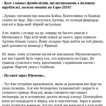
- Кого з наших футболістів, які виступають в далекому
зарубіжжі, можна чекати на Євро-2016?
- Думаю, питання про виклик Бойка, Коноплянки та Кравця
стояти не буде. Що стосується Артема, то позиція форварда
взагалі в будь-якій збірній актуальна.
Але, навіть з огляду на це, навряд чи багато шансів у
Мілевського. При всій моїй повазі до нього, зараз навколо
Артема більше галасу. Йому складно буде вийти на той рівень,
щоб допомогти команді у Франції.
Не знаю, чому останнім часом не викликали Малиновського,
але він гідний бути серед тих, хто вирушить на Євро. Це
гравець сучасного типу, креативний, з відмінним пасом і
ударом. Вартий уваги і Олійник.
- На увазі зараз Юрченко...
- Тут вже потрібно враховувати, яким за рахунком він буде на
свою позицію. Але він безперечно талановитий і виросте в
сильного гравця. Взагалі, якщо говорити про наших
легіонерів, це в основному досить молоді хлопці. Потенційно
вони всі кандидати в збірну, але в перспективі. Зараз в цьому
шлях розвитку команди. Багато років ми варилися у власному