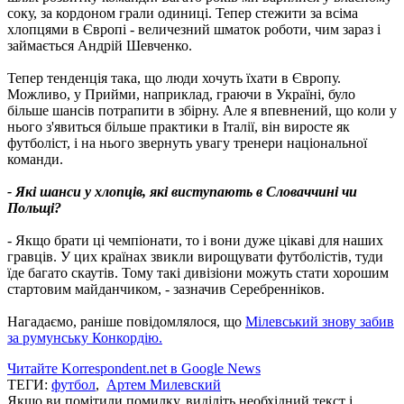
соку, за кордоном грали одиниці. Тепер стежити за всіма
хлопцями в Європі - величезний шматок роботи, чим зараз і
займається Андрій Шевченко.
Тепер тенденція така, що люди хочуть їхати в Європу.
Можливо, у Прийми, наприклад, граючи в Україні, було
більше шансів потрапити в збірну. Але я впевнений, що коли у
нього з'явиться більше практики в Італії, він виросте як
футболіст, і на нього звернуть увагу тренери національної
команди.
- Які шанси у хлопців, які виступають в Словаччині чи
Польщі?
- Якщо брати ці чемпіонати, то і вони дуже цікаві для наших
гравців. У цих країнах звикли вирощувати футболістів, туди
їде багато скаутів. Тому такі дивізіони можуть стати хорошим
стартовим майданчиком, - зазначив Серебренніков.
Нагадаємо, раніше повідомлялося, що
Мілевський знову забив
за румунську Конкордію.
Читайте Korrespondent.net в Google News
ТЕГИ:
футбол
,
Артем Милевский
Якщо ви помітили помилку, виділіть необхідний текст і