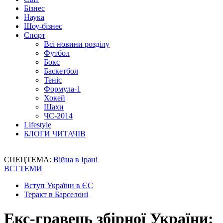
Бізнес
Наука
Шоу-бізнес
Спорт
Всі новини розділу
Футбол
Бокс
Баскетбол
Теніс
Формула-1
Хокей
Шахи
ЧС-2014
Lifestyle
БЛОГИ ЧИТАЧІВ
СПЕЦТЕМА:
Війна в Ірані
ВСІ ТЕМИ
Вступ України в ЄС
Теракт в Барселоні
Екс-гравець збірної України: