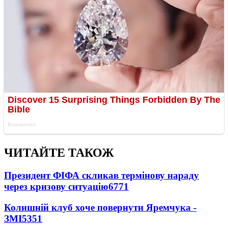
ЧИТАЙТЕ ТАКОЖ
Президент ФІФА скликав термінову нараду
через кризову ситуацію
6771
Колишній клуб хоче повернути Яремчука -
ЗМІ
5351