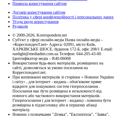
Правила користування сайтом
Договір користування сайтом
Політика у сфері конфіденційності і персональних даних
Угода щодо користування
Редакція
© 2000-2026, Korrespondent.net
Суб'єкт у сфері онлайн-медіа Назва онлайн-медіа –
«КореспонденТ.net» Адреса: 02091, місто Київ,
ХАРКІВСЬКЕ ШОСЕ, будинок 172-Б, офіс 208/1 E-mail:
sunlight@mediadim.com.ua
Телефон: 044-205-43-00
Ідентифікатор медіа – R40-06068
Використання будь-яких матеріалів, розміщених на
сайті, дозволяється за умови посилання на
Корреспондент.net.
При копіюванні матеріалів зі сторінки « Новини України
і світу» , для інтернет - видань - обов'язкове пряме
відкрите для пошукових систем гіперпосилання .
Посилання має бути розміщена в незалежності від
повного або часткового використання матеріалів.
Гіперпосилання ( для інтернет - видань) - повинна бути
розміщена в підзаголовку або в першому абзаці
матеріалу.
Новини з позначками "Думка", "Експертиза", "Заява",