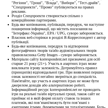
"Регіони", "Гроші", "Влада", "Вибори", "Тест-драйв",
"Спецпроекти", "Промо" публікуються на правах
реклами.
Розділ Спецпроекти створюється спільно з
комерційними партнерами.
Будь яке копіювання, публікація, передрук, чи наступне
поширення інформації, що містить посилання на
"Інтерфакс-Україна", EPA / UPG, суворо забороняється.
Власник веб-сторінки в розділі Я-Корреспондент є автор
публікації.
Будь-яке копіювання, передрук та відтворення
фотографічних творів та/або аудіовізуальних творів
правовласника Getty Images - суворо забороняється.
Матеріали сайту korrespondent.net призначені для осіб
старше 21 року (21+). Участь в азартних іграх може
викликати ігрову залежність. Дотримуйтесь правил
(принципів) відповідальної гри. При виявленні перших
ознак залежності негайно зверніться до спеціаліста.
Пам'ятайте, що участь в азартних іграх не може бути
джерелом доходів або альтернативою роботі.
Інформаційний ресурс korrespondent.net не проводить
ігри на реальні та/або віртуальні гроші, також сайт не
приймає ні в якій формі оплату ставок та інших
платежів, які пов’язані/можуть бути пов’язані з
азартними іграми, букмекерами чи тоталізаторами. Будь-